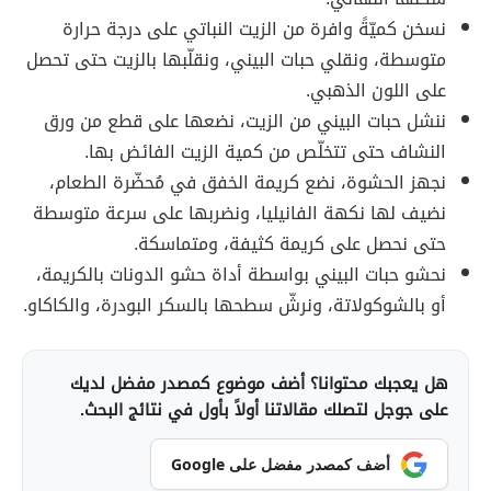
نسخن كميّةً وافرة من الزيت النباتي على درجة حرارة
متوسطة، ونقلي حبات البيني، ونقلّبها بالزيت حتى تحصل
على اللون الذهبي.
ننشل حبات البيني من الزيت، نضعها على قطع من ورق
النشاف حتى تتخلّص من كمية الزيت الفائض بها.
نجهز الحشوة، نضع كريمة الخفق في مُحضّرة الطعام،
نضيف لها نكهة الفانيليا، ونضربها على سرعة متوسطة
حتى نحصل على كريمة كثيفة، ومتماسكة.
نحشو حبات البيني بواسطة أداة حشو الدونات بالكريمة،
أو بالشوكولاتة، ونرشّ سطحها بالسكر البودرة، والكاكاو.
هل يعجبك محتوانا؟ أضف موضوع كمصدر مفضل لديك
على جوجل لتصلك مقالاتنا أولاً بأول في نتائج البحث.
أضف كمصدر مفضل على Google