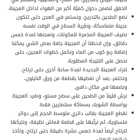
الخفق لنضمن دخول كميّة أكبر من الهواء لداخل العجينة.
نضع الطحين بالتدريج، ونستمر في العجن حتى تتكون
عجينة متماسكة، وطرية السطح في الوقت نفسه.
نضيف العجينة المخمرة للمكونات، ونعجنها لمدة خمس
دقائق، وإن لاحظنا أن العجينة جافة بعض الشي يمكننا
إضافة ربع كوب من الماء ونكمل خطوات العجين، حتى
نحصل على النتيجة المطلوبة.
نترك العجينة الجديدة لمدة ساعة أخرى حتى ترتاح،
وتختمر، بعد أن نغطيها بقطعة من ورق النايلون،
ونضعها في مكان دافئ.
نرش قليلاً من الطحين على سطح مستوٍ، ونفرد العجينة
بواسطة الشوبك بسماكة سنتمترين فقط.
نقطع العجينة بقالب دائري متوسط الحجم إلى دوائر
متساوية، ثم نرتّبها على قطعة قماش نظيفة، ونتركها
لترتاح أيضاً لمدة خمس عشرة دقيقة حتى ترتاح، وتأخذ
شكلها النهائي.