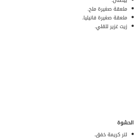
بيضتان.
ملعقة صغيرة ملح.
ملعقة صغيرة فانيليا.
زيت غزير للقلي.
الحشوة
لتر كريمة خفق.