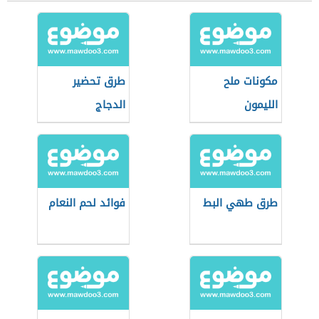
مكونات ملح
طرق تحضير
الليمون
الدجاج
طرق طهي البط
فوائد لحم النعام