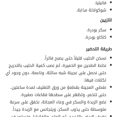
فانيليا.
شوكولاتة مذابة.
للتزيين
سكر بودرة.
كاكاو بودرة.
طريقة التحضير
نسخن الحليب قليلاً حتى يصبح فاتراً.
نخلط الطحين مع الخميرة، ثم نصب كمية الحليب بالتدريج
حتى نحصل على عجينة شبه سائلة، وناعمة، دون وجود أي
تكتلات فيها.
نغطي العجينة بقطعةٍ من ورق التغليف لمدة ساعتين،
حتى تتخمر، وتظهر على سطحها فقاعات صغيرة.
نضع الزبدة والسكر في وعاء العجانة، نخفق على سرعة
متوسطة حتى يذوب السكر، ويتجانس مع الزبدة جيداً.
نضيف البيض بالتدريج، ثم الملح، والفانيليا، ونستمر في