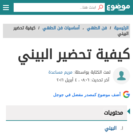
الرئيسية
/
فن الطهي
،
أساسيات فن الطهي
/
كيفية تحضير
البيني
كيفية تحضير البيني
مريم مساعدة
تمت الكتابة بواسطة:
آخر تحديث:
٠٨:٠٦ ، ٤ أبريل ٢٠١٦
أضف موضوع كمصدر مفضل في جوجل
محتويات
١
البيني