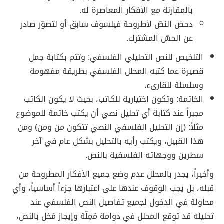
بالمقارنة مع الأفكار المعاصرة له.
دحض النصّ لأطروحة فيلسوف سابق أو لتصوّر صادر
عن الحسّ المشترك.
التلخيص للنص التحليلي الفلسفي: وتتم بكتابة جمل
قصيرة عما كتبه المحلل الفلسفي بطريقة مفهومة
وسلسلة للقارىء.
الخاتمة: وتكون اختيارية للكاتب، بحيث لا يكون الكاتب
مجبراً عند كتابة أي تحليل نصي أن يكتب خاتمة للموضوع
مثلاً: (إن التحليل الفلسفي النصي تتكون من ومن) ومن
هذا القبيل، ويكتب رأيه بالتحليل بشكل عام في آخر
سطرين ووجهاته الفلسفية بالنص.
وأخيراً، يجدر بالمحلل عدم وضع جميع الأفكار المطروحة من
قبله، بل يجب الوقوف عندها على اعتبارها جزءاً أساسياً، وأي
محاولة في الدخول لجميع تفاصيل النص الفلسفي عند
تحليله قد توقع المحلل في دوامة مُمِلّة وإيجاز مُخل بالنص،