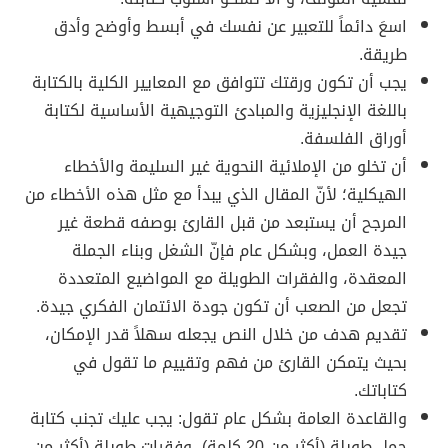
اسعَ دائماً للتعبير عن نفسك في أبسط وأوضح وأدق
طريقة.
يجب أن تكون ورقتك تتوافق مع المعايير الكلية بالكتابة
باللغة الإنجليزية والمبادئ التوجيهية الأساسية لكتابة
أوراق الفلسفة.
أن تخلو من الإملائية النحوية غير السليمة والأخطاء
الهيكلية؛ لأنّ المقال الذي يبدأ مع مثل هذه الأخطاء من
المرجح أن يستبعد من قبل القارئ بوصفه قطعة غير
جيدة العمل، وبشكل عام فإنّ الشغل وبناء الجملة
المعقدة، والفقرات الطويلة مع المواضيع المتعددة
تجعل من الصعب أن تكون جودة الائتمان الفكري جيدة.
تقديم هدف من خلال النص يجعله سهلاً قدر الإمكان،
بحيث يتمكن القارئ من فهم وتقييم ما تقول في
كتاباتك.
والقاعدة العامة بشكل عام تقول: يجب عليك تجنب كتابة
جمل طويلة (أكثر من 20 كلمة)، وفقرات طويلة (أكثر من