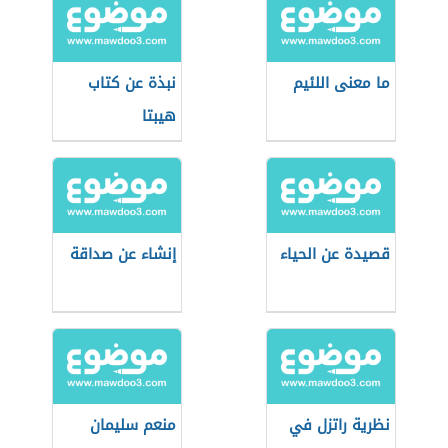
ما معنى اللئيم
نبذة عن كتاب
هيبتا
قصيدة عن الحياء
إنشاء عن صداقة
نظرية راتزل في
منعم سليمان