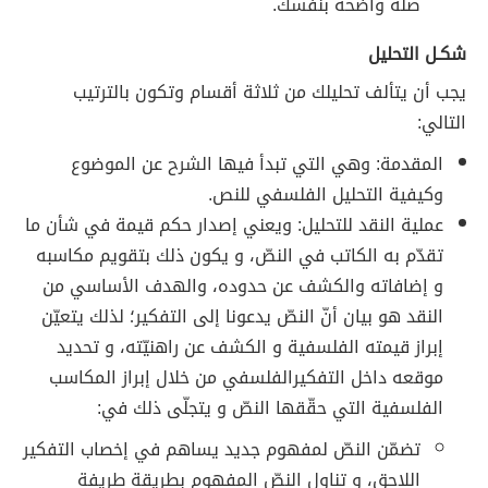
صلة واضحة بنفسك.
شكـل التحليل
يجب أن يتألف تحليلك من ثلاثة أقسام وتكون بالترتيب
التالي:
المقدمة: وهي التي تبدأ فيها الشرح عن الموضوع
وكيفية التحليل الفلسفي للنص.
عملية النقد للتحليل: ويعني إصدار حكم قيمة في شأن ما
تقدّم به الكاتب في النصّ، و يكون ذلك بتقويم مكاسبه
و إضافاته والكشف عن حدوده، والهدف الأساسي من
النقد هو بيان أنّ النصّ يدعونا إلى التفكير؛ لذلك يتعيّن
إبراز قيمته الفلسفية و الكشف عن راهنيّته، و تحديد
موقعه داخل التفكيرالفلسفي من خلال إبراز المكاسب
الفلسفية التي حقّقها النصّ و يتجلّى ذلك في:
تضمّن النصّ لمفهوم جديد يساهم في إخصاب التفكير
اللاحق، و تناول النصّ المفهوم بطريقة طريفة