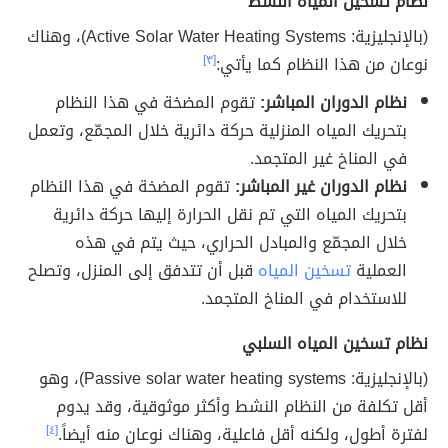
نظام تسخين المياه النشط
(بالإنجليزية: Active Solar Water Heating Systems)، وهناك
نوعان من هذا النظام كما يأتي:
[٣]
نظام الدوران المباشر:
تقوم المضخة في هذا النظام
بتحريك المياه المنزلية حركة دائرية خلال المجمّع، وتعمل
في المناخ غير المتجمد.
نظام الدوران غير المباشر:
تقوم المضخة في هذا النظام
بتحريك المياه التي تم نقل الحرارة إليها حركة دائرية
خلال المجمّع والمبادل الحراري، حيث يتم في هذه
العملية
تسخين المياه
قبل أن تتدفق إلى المنزل، وتصلح
للاستخدام في المناخ المتجمد.
نظام تسخين المياه السلبي
(بالإنجليزية: Passive solar water heating systems)، وهو
أقل تكلفة من النظام النشط وأكثر موثوقية، وقد يدوم
لفترة أطول، ولكنه أقل فاعلية، وهناك نوعان منه أيضاً.
[٤]