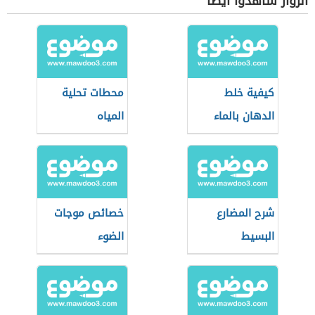
الزوار شاهدوا أيضاً
كيفية خلط
محطات تحلية
الدهان بالماء
المياه
شرح المضارع
خصائص موجات
البسيط
الضوء