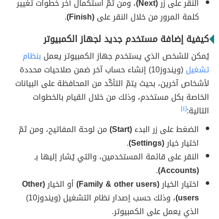
النقر على زر
(Next)
، ومن ثمّ استكمال آخر خطوات تغيير
كلمة المرور من خلال النقر على
(Finish)
.
كيفية إضافة مستخدم جديد لجهاز الكمبيوتر
يُمكن للشخص الذي يستخدم جهاز الكمبيوتر يعمل
بنظام
تشغيل
(ويندوز10) إنشاء حساب آخر ضمن صلاحيات محددة
لأشخاص آخرين، بحيث يتمّ التأكُد من المحافظة على البيانات
الخاصة بكل مستخدم، وذلك من خلال القيام بالخطوات
التالية:
[٤]
الضغط على زر البدء
(Start)
من لوحة المفاتيح، ومن ثمّ
اختيار خيار
(Settings)
.
النقر على قائمة المستخدمين، والتي يُشار إليها بـ
.
(Accounts)
اختيار الخيار
(Family & other users)
أو الخيار
(Other
users)
، وذلك حسب إصدار نظام التشغيل (ويندوز10)
الذي يعمل على الكمبيوتر.