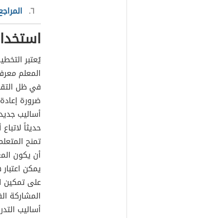
٦
المراجع
استخدام
يُعتبر التخط
المعلم معرفة
في ظل التقد
ضرورة إعادة 
أساليب جديدة
حديثاً لاتباع
تمنح المتعلم
أن يكون المع
يمكن اعتبار 
على تمكين ال
المشاركة الف
أساليب التدر