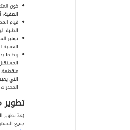
كون المتع
الصفية، أ
قيام العم
الطلبة، ل
توفير الم
العملية ال
ربط ما يد
المستقبل،
منقطعة. ك
التي يعيش
المخدرات،
تطوير م
يُعدّ تطوير 
جميع المستوي