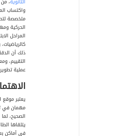
الثانوية
، من 
واكتساب الم
متخصصة لتطوي
الحركية ومها
المراحل الابت
كالرياضيات، و
ذلك أن الدقة
التقييم، وم
عملية تطوير 
الاهتما
يعتبر موقع ا
مهمان في تط
الصحيح، لما 
يتلقاها الط
في أماكن بعي