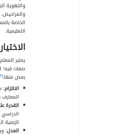
والتهوية الج
والمراحيض، 
الخاصة بالمع
التعليمية.
الاختيار
يعتبر المعلم
صفات فيه؛ ل
بعض منها:
[٣]
الالتزام:
من
المعارف و
القدرة عل
الدراسي ب
الزمنية ال
العدل:
ويك