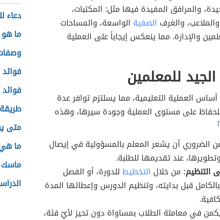
يدة، والمرافق المفيدة فيها مثل: المكتبات،
دعاء ل
والملاعب، والغرف
الصفية
الواسعة، والمساحات
ما هو 
لمين والإدارة. مما ينعكس إيجاباً على العملية
وصفات 
 الجيد للمعلمين
فوائد م
فوائد 
 أساس العملية التعليمية، مما يسلتزم توافر عدة
طريقة 
لحفاظ على مستوى العملية وجودة سيرها، وهذه
متى يب
 الضروري أن يشعر المعلم بالمسؤولية في إيصال
ما هي ا
تطويرها، عند تقديمها للطلبة.
ماسك أ
ى التنظيم:
من خلال
التخطيط
للدورة، أو الفصل
الدراس
الكامل قبل بدايته، وتنظيم الدورس وإعطائها المدة
كافية.
من في معاملة الطلاب بمساواة دون تحيز لأيّ فئة،