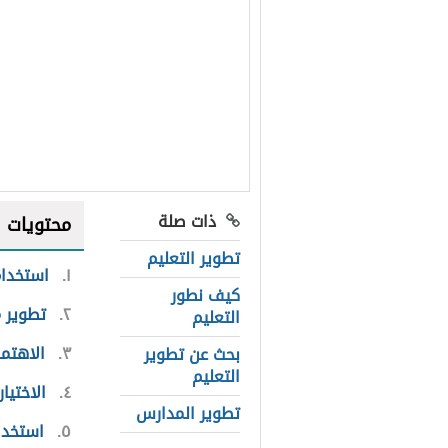
ذات صلة
محتويات
تطوير التعليم
١
استخدام
كيف نطور
٢
تطوير م
التعليم
٣
الاهتم
بحث عن تطوير
التعليم
٤
الاختيا
تطوير المدارس
٥
استخدا