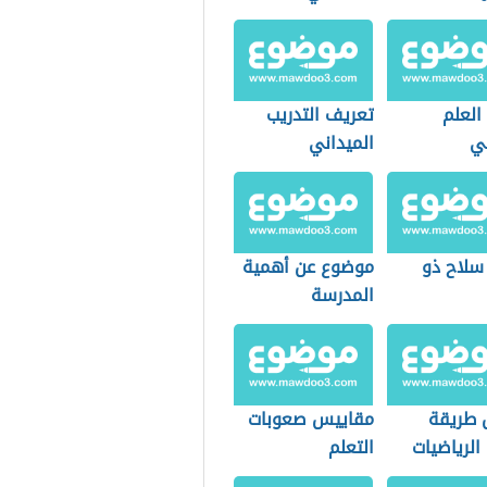
مية
العلم
تعريف التدريب
ي
الميداني
 سلاح ذو
موضوع عن أهمية
المدرسة
طريقة
مقاييس صعوبات
الرياضيات
التعلم