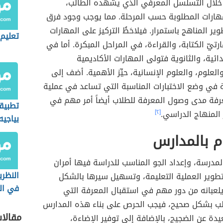
خلال التسلسل المعرفي الذي يشهده الطالب،
هارات المطلوبة حسب المرحلة. مما يوجب وجود فرق
ر المناهج باستمرار. فيلاحَظُ التركيز على المهارات
تعليم 
رتيّ الكتابة، والقراءة، في المراحل المبكرة. أما في
دائية، والثانوية فتولى المهارات الأكاديمية
العلوم، والعلوم الإنسانية، حيِّز الأهمية. أضف إلى
 في وضع الاختبارات المناسبة التي تساعد في عملية
عرفة مدى وصول المعرفة للطلاب أيضاً أمر مهم في
تطبيق
المنهاج الدراسي.
[٢]
بياجيه
الحسا
م بالمدارس
لمدرسة، وإعداد الجو المناسب للدراسة فيها أمران
النظري
وير العملية التعليمة، وتسهيل سيرها بالشكل
في الت
يلعبانه من دور مهم في استقبال المعرفة التي
الب بشكل صحيح، فيجب الحرص على بناء هذه المدارس
مقالا
دة عن الضجيج، بالإضافة إلى توفير الإضاءة،