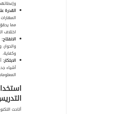
وإعطائهم 
القدرة ع
المهارات 
مما يحقق 
اختلاف ال
الانفتاح:
ي
والحوار، 
وكفاية.
الابتكار:
أن
أشياء جدي
المعلومات
استخدام
التدري
أتاحت التكنو