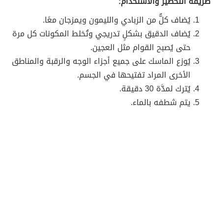
طريقة التحضير والاستخدام:
يُضاف كلٌّ من الزبادي والليمون ويمزجان معًا.
يُضاف الدقيق بشكلٍ تدريجي وتُخلط المكونات كل مرة
حتى يُصبح القوام مثل العجين.
يُوزع الماسك على جميع أجزاء الوجه والرقبة والمناطق
الأخرى المراد تفتيحها في الجسم.
يُترك لمدَّة 30 دقيقة.
يتم شطفه بالماء.