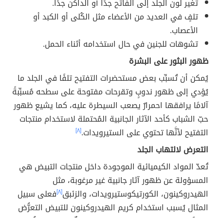
تغير لون الجلد إلى الفاتح جدًا أو الداكن جدًا.
تلفٍ في العديد من الأعضاء مثل الكُلى أو الكبد أو
الأعصاب.
تشوهات للجنين في حال استخدامه أثناء الحمل.
ظهور البثور على البشرة
يُمكن أن تُسبِّب بعض مستحضرات التفتيح تلفًا في الجلد ما
يُؤدي إلى ظهور ندوبٍ وتقرحات مفتوحة على سطحه مُسبِّبةً
آلامًا يرافقها احمرارٌ يصعب السيطرة عليه، كما يشيع ظهور
حبّ الشباب كأحد الآثار الجانبية المُحتملة لاستخدام منتجات
التفتيح لأنَّها تحتوي على الستيرويدات.
[٨]
التعرض لالتهاب الجلد
تُعدّ المواد الكيميائية الموجودة داخل منتجات التبيض هي
المسؤولة عن ظهور آثار جانبية غير مرغوبة، مثل
الهيدروكينون، الكورتيكوستيرويدات، والزئبق
[٨]
فعلى سبيل
المثال يُسبب استخدام كريم الهيدروكينون للتبيض التعرُّض