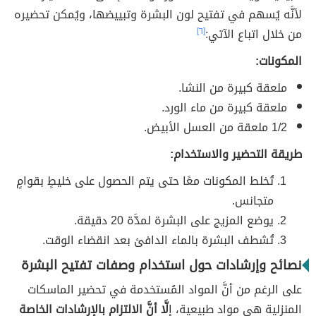
لأنَّه يُسهم في تفتيح لون البشرة وتبييضها، ويُمكن تحضيره
من خلال اتباع الآتي:
[٦]
المكونات:
ملعقة كبيرة من النشا.
ملعقة كبيرة من ماء الورد.
1/2 ملعقة من العسل الأبيض.
طريقة التحضير والاستخدام:
تُخلط المكونات معًا حتى يتم الحصول على خليطٍ بقوامٍ
متجانس.
يوضع المزيج على البشرة لمدَّة 20 دقيقة.
تُشطف البشرة بالماء الدافئ بعد انقضاء الوقت.
نصائح وإرشادات حول استخدام وصفات تفتيح البشرة
على الرغم من أنَّ المواد المُستخدمة في تحضير الماسكات
المنزلية هي مواد طبيعية، إ
لَّا أنَّ الالتزام بالإرشادات الخاصة