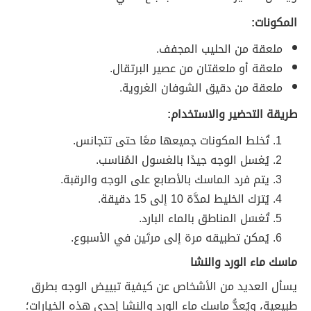
المكونات:
ملعقة من الحليب المجفف.
ملعقة أو ملعقتان من عصير البرتقال.
ملعقة من دقيق الشوفان الغروية.
طريقة التحضير والاستخدام:
تُخلط المكونات جميعها معًا حتى تتجانس.
يُغسل الوجه جيدًا بالغسول المُناسب.
يتم فرد الماسك بالأصابع على الوجه والرقبة.
يُترَك الخليط لمدَّة 10 إلى 15 دقيقة.
تُغسَل المناطق بالماء البارد.
يُمكن تطبيقه مرة إلى مرتَين في الأسبوع.
ماسك ماء الورد والنشا
يسأل العديد من الأشخاص عن كيفية تبييض الوجه بطرق
طبيعية، ويُعدُّ ماسك ماء الورد والنشا إحدى هذه الخيارات؛