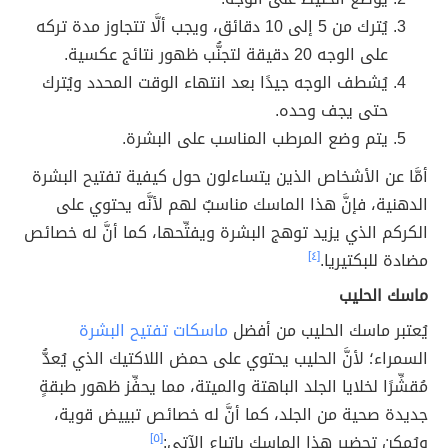
يُترك من 5 إلى 10 دقائق، ويجب ألَّا تتجاوز مدة تركه
على الوجه 20 دقيقة لتجنُّب ظهور نتائج عكسية.
يُشطف الوجه جيدًا بعد انتهاء الوقت المحدد ويُترك
حتى يجف وحده.
يتم وضع المرطب المناسب على البشرة.
أمَّا عن الأشخاص الذين يتساءلون حول كيفية تفتيح البشرة
الدهنية، فإنَّ هذا الماسك مناسبٌ لهم لأنَّه يحتوي على
الكركم الذي يزيد توهج البشرة ويفتِّحها، كما أنَّ له خصائص
مضادة للبكتيريا.
[٤]
ماسك الحليب
يُعتبر ماسك الحليب من أفضل
ماسكات تفتيح البشرة
السمراء؛ لأنَّ الحليب يحتوي على حمض اللاكتيك الذي يُعدُّ
مُقشِّرًا لخلايا الجلد الباهتة والميتة، مما يحفِّز ظهور طبقةٍ
جديدة صحية من الجلد، كما أنَّ له خصائص تبييض قوية،
ويُمكن تحضير هذا الماسك باتباع الآتي:
[٥]