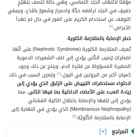
مؤقتًا لالتهاب الجلد التماسي، وهي حالةٌ تتصف بتهيُّجٍ
خفيفٍ في الجلد ترافقه حكّة واحمرار وشعورٌ باللذع، وينبغي
التوقف عن استخدام الكريم على الفور في حال لم تهدأ
الأعراض.
[٩]
خطر الإصابة بالمتلازمة الكلوية
تُعرف المتلازمة الكلوية (
Nephrotic Syndrome)
على أنّها
اضطرابٌ يُصيب الكُلى يؤدي إلى تلف الشعيرات الدموية
الصغيرة المسؤولة عن فلترة الدم، وينتج عن ذلك وجود
كمياتٍ أكبر من البروتين في البول،
[١٠]
ويُعزى السبب في ذلك
لاحتواء مستحضرات التبييض على الزئبق الذي يؤدي إلى
زيادة العبء على الأعضاء الداخلية بما فيها الكلى
، مما
يؤدي إلى تلفها والإصابة باعتلال الكلية الغشائي
(
Membranous Nephropathy) الذي يؤدي في النهاية إلى
الإصابة بالمتلازمة الكُلَويَّة.
[١١]
المراجع