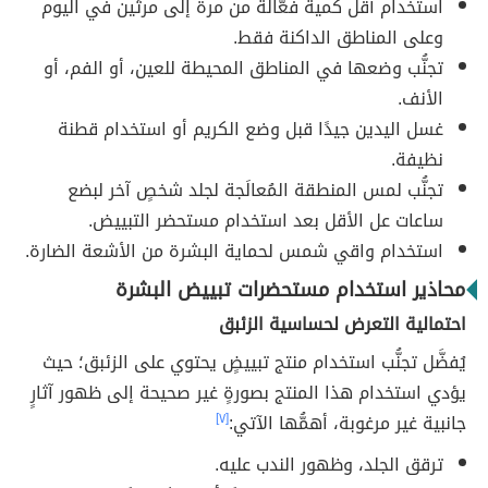
استخدام أقل كمية فعّالة من مرة إلى مرتَين في اليوم
وعلى المناطق الداكنة فقط.
تجنُّب وضعها في المناطق المحيطة للعين، أو الفم، أو
الأنف.
غسل اليدين جيدًا قبل وضع الكريم أو استخدام قطنة
نظيفة.
تجنُّب لمس المنطقة المُعالَجة لجلد شخصٍ آخر لبضع
ساعات عل الأقل بعد استخدام مستحضر التبييض.
استخدام واقي شمس لحماية البشرة من الأشعة الضارة.
محاذير استخدام مستحضرات تبييض البشرة
احتمالية التعرض لحساسية الزئبق
يُفضَّل تجنُّب استخدام منتج تبييضٍ يحتوي على الزئبق؛ حيث
يؤدي استخدام هذا المنتج بصورةٍ غير صحيحة إلى ظهور آثارٍ
جانبية غير مرغوبة، أهمُّها الآتي:
[٧]
ترقق الجلد، وظهور الندب عليه.