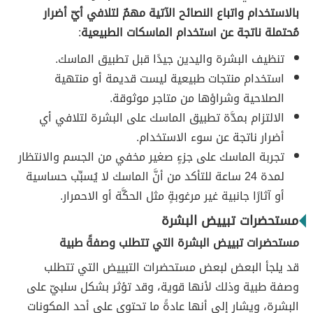
بالاستخدام واتباع النصائح الآتية مهمٌ لتلافي أيّ أضرار
مُحتملة ناتجة عن استخدام الماسكات الطبيعية
:
تنظيف البشرة واليدين جيدًا قبل تطبيق الماسك.
استخدام منتجات طبيعية ليست قديمة أو منتهية
الصلاحية وشراؤها من متاجر موثوقة.
الالتزام بمدَّة تطبيق الماسك على البشرة لتلافي أي
أضرار ناتجة عن سوء الاستخدام.
تجربة الماسك على جزءٍ صغير مخفي من الجسم والانتظار
لمدة 24 ساعة للتأكد من أنَّ الماسك لا يُسبِّب حساسية
أو آثارًا جانبية غير مرغوبةٍ مثل الحكَّة أو الاحمرار.
مستحضرات تبييض البشرة
مستحضرات تبييض البشرة التي تتطلب وصفةً طبية
قد يلجأ البعض لبعض مستحضرات التبييض التي تتطلب
وصفة طبية وذلك لأنها قوية، وقد تؤثر بشكل سلبيّ على
البشرة، ويشار إلى أنها عادةً ما تحتوي على أحد المكونات