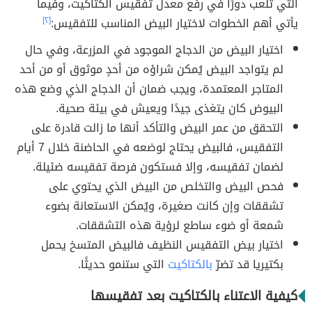
التي تلعب دورًا في رفع معدل تفقيس الكتاكيت، وفيما
يأتي أهم الخطوات لاختيار البيض المناسب للتفقيس:
[٢]
اختيار البيض من الدجاج الموجود في المزرعة، وفي حال
لم يتواجد البيض يُمكن شراؤه من أحدٍ موثوق أو من أحد
المتاجر المعتمدة، ويجب ضمان أن الدجاج الذي وضع هذه
البيوض كان يتغذى جيدًا ويعيش في بيئة صحية.
التحقق من عمر البيض والتأكد أنها ما زالت قادرة على
التفقيس، فالبيض يحتاج لوضعه في الحاضنة خلال 7 أيام
لضمان تفقيسه، وإلا فستكون فرصة تفقيسه ضئيلة.
فحص البيض والتخلص من البيض الذي يحتوي على
تشققات وإن كانت صغيرة، ويُمكن الاستعانة بضوء
شمعة أو ضوء ساطع لرؤية هذه التشققات.
اختيار بيض التفقيس النظيف فالبيض المتسخ يحمل
بكتيريا قد تضرّ
بالكتاكيت
التي ستنمو حديثًا.
كيفية الاعتناء بالكتاكيت بعد تفقيسها