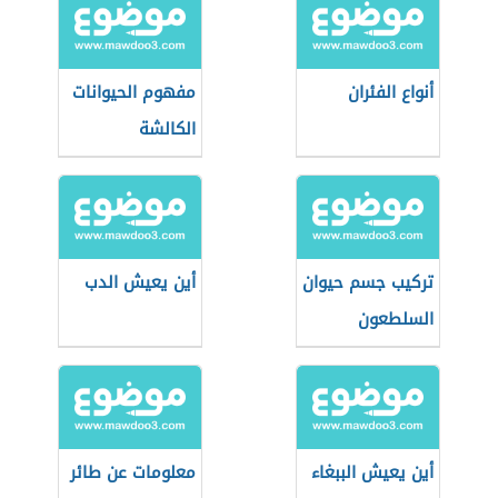
أنواع الفئران
مفهوم الحيوانات
الكالشة
تركيب جسم حيوان
أين يعيش الدب
السلطعون
أين يعيش الببغاء
معلومات عن طائر