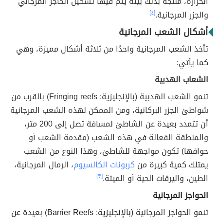
الحرارة، منتجة بذلك بيئة يتم فيها تشكيل الحاجز المرجاني
والجزر المرجانية.
[٤]
أشكال الشعب المرجانية
تأخذ الشعب المرجانية واحدًا من ثلاثة أشكال مميزة، وهي
كما يأتي:
الشعاب الهدبية
تنمو الشعب الهدبية (بالإنجليزية: Fringing reefs) بالقرب من
شواطئ الجزر البركانية، ومن الممكن لهذه الشعب المرجانية
أن تتمدد بعيدة عن الشاطئ لمسافة تصل إلى 200 متر،
والمنطقة الفعالة في هذه الشعب (مقدمة الشعب أو
حوافها) تكون مواجهة للشاطئ، وهذا النوع من الشعب
يمتلك كمية كبيرة من
كربونات الكالسيوم
، الرمال المرجانية،
الطين، واليرقات الحية أو الميتة.
[٣]
الحواجز المرجانية
تنمو الحواجز المرجانية (بالإنجليزية: Barrier Reefs) بعيدة عن