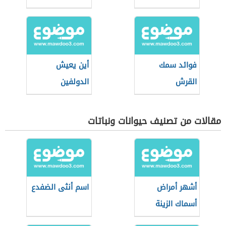
فوائد سمك
أين يعيش
القرش
الدولفين
مقالات من تصنيف حيوانات ونباتات
أشهر أمراض
اسم أنثى الضفدع
أسماك الزينة