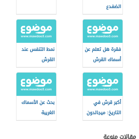
الضفدع
فقرة هل تعلم عن
نمط التنفس عند
أسماك القرش
القرش
أكبر قرش في
بحث عن الأسماك
التاريخ: ميجالدون
الغريبة
مقالات منوعة