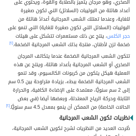
الصخري، وهو مرجان يتميز بالصلابة والقوة، ويحتوي على
أعداد هائلة من البوليبات (السلائل) التي تكون صغيرة
للغاية، وعندما تمتلك الشعب المرجانية أعدادً هائلة من
البوليبات (السلائل التي تكون صغيرة للغاية) التي تنمو على
حجر الكلس
، ينتج عن ذلك مستعمرات تتشكل على هيئات
ضخمة تزن لأطنان، منتجة بذلك الشعب المرجانية الضخمة.
[٢]
تتكون الشعب المرجانية الضخمة عندما يتكاتف المرجان
الصخري أو الشعب المرجانية بأعداد هائلة، وينتج عن هذه
العملية هيكل يتكون من كربونات الكالسيوم، وقد تنمو
الشعب المرجانية الضخمة ببطء، بزيادة متراوحة بين 0.5 سم
إلى 2 سم سنويًّا، معتمدة على الإضاءة الكافية، والحرارة
الثابتة وحركة الرياح المعتدلة، وبعضها أيضا (في بعض
الحالات الخاصة) من الممكن أن ينمو بمعدل 4.5 سم سنويًّا.
[٢]
نظريات تكون الشعب المرجانية
طُرحت العديد من النظريات لشرح تكوين الشعب المرجانية،