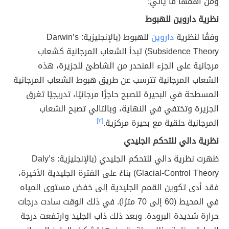
ومن أهمها ما يأتي:
نظرية داروين للهبوط
وفقًا لنظرية
داروين
للهبوط (بالإنجليزية: Darwin’s
Subsidence Theory) تبدأ الشعاب المرجانية كشعاب
مرجانية على الجزء المنحدر من الشاطئ للجزيرة، هذه
الشعاب المرجانية تترسب عن طريق هبوط الشعاب المرجانية
المسطحة في البحيرة لتصبح حاجزًا مرجانيًا، تدريجيًا تغرق
الجزيرة وتختفي في النهاية، وبالتالي تصبح الشعاب
المرجانية حلقية مع بحيرة مركزية.
[٣]
نظرية دالي للتحكم الجليدي
ظهرت نظرية دالي للتحكم الجليدي (بالإنجليزية: Daly’s
Glacial-Control Theory) بناءً على الفترة الجليدية الأخيرة،
فقد أدى تكوين القمم الجليدية إلى خفض مستوى المياه
في المحيط (60 إلى 70 مترًا). في ذلك الوقت سادت درجات
حرارة شديدة البرودة. وبعد ذلك ذاب الجليد وارتفعت درجة