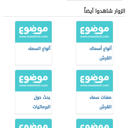
الزوار شاهدوا أيضاً
أنواع أسماك
أنواع السمك
القرش
صفات سمك
بحث حول
القرش
البرمائيات