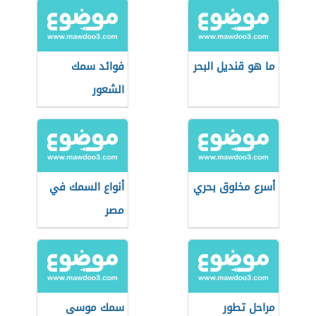
ما هو قنديل البحر
فوائد سمك
الشعور
أسرع مخلوق بحري
أنواع السمك في
مصر
مراحل تطور
سمك موسى