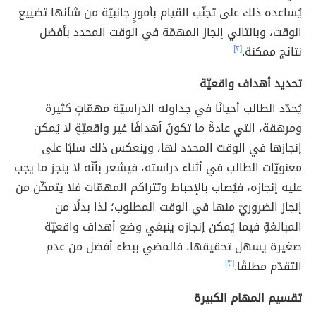
يُساعده ذلك على تجنّب القيام بأمورٍ جانبيّة من شأنها تضييع
الوقت، وبالتالي إنجاز المهمّة في الوقت المحدد بأفضل
نتائج ممكنة.
[٢]
تحديد أهداف واقعيّة
يُحدّد الطالب أحيانًا في جداوله الدراسيّة مهمّاتٍ كثيرة
ومرهقة، التي عادةً ما تكونُ أهدافًا غير واقعيّةٍ لا يُمكن
إنجازها في الوقت المحدد لها، وينعكس ذلك سلبًا على
معنويّات الطالب في أثناء دراسته، فيشعر بأنّه لا ينجز ما يجب
عليه إنجازه، فيُصاب بالإحباط وتتراكم المهمّات فلا يتمكّن من
إنجاز الضروريّ منها في الوقت المطلوب؛ لذا بدلًا من
المبالغةِ فيما يُمكن إنجازه ينبغي وضع أهداف واقعيّة
صغيرة يسهل تحقيقها، فالمضي ببطء أفضل من عدم
التقدّم مطلقًا.
[٣]
تقسيم المهام الكبيرة