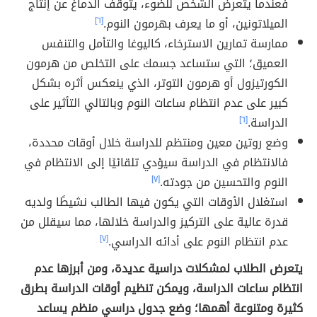
فعندما يتعرض الشخص للضوء، يتوقف الدماغ عن إنتاج
الميلاتونين، أو ما يعرف بهرمون النوم.
[٦]
ممارسة تمارين الاسترخاء، كاليوغا والتأمل والتنفس
العميق؛ التي ستساعد جسمك على التخلص من هرمون
الكورتيزول أو هرمون التوتر، الذي ينعكس أثره بشكل
كبير على عدم انتظام ساعات النوم وبالتالي التأثير على
الدراسة.
[٦]
وضع روتين معين ومنتظم للدراسة خلال أوقات محددة،
فالانتظام في الدراسة سيؤدي تلقائيًا إلى الانتظام في
النوم والتحسين من جودته.
[٧]
استغلال الأوقات التي يكون فيها الطالب نشيطًا ولديه
قدرة عالية على التركيز والدراسة خلالها، مما سيقلل من
عدم انتظام النوم على أدائه الدراسي.
[٧]
يتعرض الطلاب لمشكلات دراسية عديدة، ومن أبرزها عدم
انتظام ساعات الدراسة، ويمكن تنظيم أوقات الدراسة بطرق
كثيرة ومتنوعة أهمها؛ وضع جدول دراسي منظم يساعد