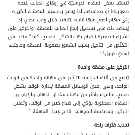
تتسبّب بعض المهام الدراسيّة في إرهاق الطالب نتيجة
صعوبتها أو ضخامتها، لذا يُنصح بتقسيم المهمّات الكبيرة
إلى مهام أصغر منها قابلة للتنفيذ خلال وقتٍ قصيرٍ، إذ
يُساعد ذلك على تسهيل إنجاز الطالب للمهمّةِ، والتركيز على
الأجزاء الصغيرة للقيام بها بالشكل الصحيح، كما تُساعد على
التخلّصِ من التأجيل بسبب الشعور بصعوبة المهمّة وحاجتها
لوقتٍ طويل.
[٤]
التركيز على مهمّة واحدة
يُنصح في أثناء الدراسة التركيز على مهمّة واحدة في الوقت
الواحد، وهيَ إحدى الوسائل المهمّة لإدارة الوقت بشكلٍ
صحيحٍ، فالقيام بأكثر من مهمّة معًا أو الذهاب والإياب بين
المهام المطلوبة يؤدّي إلى ضياع كثير من الوقت، وتقليل
التركيز، ومضاعفة المجهود اللازم لإنجاز المهمّة.
[٣]
تحديد فترات راحة