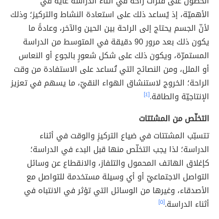
الحصول على فترات راحة في أثناء الدراسة غاية في
الأهميّة، إذ يُساعد ذلك على استعادة النشاط والتركيز؛ وذلك
لأنّ الجسم يحتاج إلى الراحة بين الحين والآخر، وعادةً ما
يكون ذلك بعد مرور 90 دقيقة في المتوسط من الدراسة
المستمرّة، ويكون ذلك على شكل شعورٍ بالجوع أو النعاس
أو الملل، ومن النصائح التي تُساعد على الاستفادة من وقت
الراحة؛ الخروج لاستنشاق الهواء النقيّ، ما يسهم في تعزيز
الإنتاجيّة والطاقة.
[٤]
التخلّص من المشتتات
تتسبّب المشتتات في ضياع التركيزِ والوقت في أثناء
الدراسة؛ لذا يجب التخلّص منها قبل البدء في الدراسة؛
كإغلاق الهاتف المحمول والتلفاز، والانقطاع عن وسائل
التواصل الاجتماعيّ أو أي وسيلة مستخدمة للتواصل مع
الأصدقاء، وغيرها من الوسائل التي تؤثر في الانتباه في
أثناء الدراسة.
[٥]