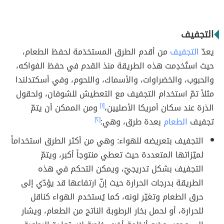
التجفيف
يعدّ
التجفيف
من أقدم الطرق المستخدَمة لحفظ الطعام،
حيث استُخدِمت هذه الطريقة منذ القدم في حفظ الفواكه،
والحبوب، والخضراوات، والأسماك، واللحوم، وفي أسكتدلندا
مثلاً تمّ استخدام التجفيف مع التعطيش للشوفان، ولحقول
الذرة عند سكان أمريكا الأصليين،
[١]
ومن الممكن أن يتمّ
تجفيف
الطعام
بعدة طرق، وهي:
[٢]
التجفيف بتعريضه للهواء: وهي من أكثر الطرق استخداماً
لميّزاتها المتعددة حيث تعطي منتوجاً أكبر، ويتمّ
التجفيف بشكل تدريجيّ، ويمكن التحكم في هذه
الطريقة بدرجات الحرارة حيث إنّ ارتفاعها قد يؤدّي إلى
حرق الطعام وتغيّر لونه، كما يُستخدم الهواء كناقل
للحرارة، أو لحمل بخار الرطوبة الناتج من الطعام، ويشار