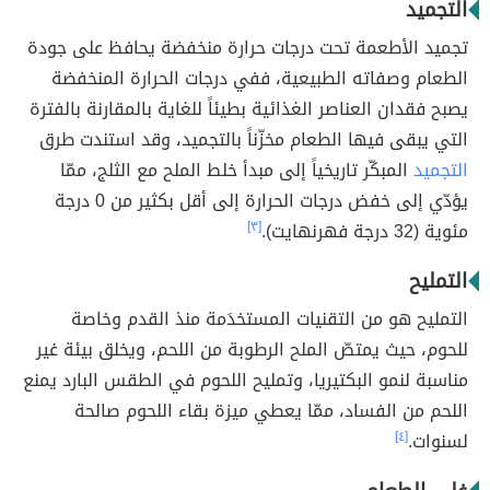
التجميد
تجميد الأطعمة تحت درجات حرارة منخفضة يحافظ على جودة
الطعام وصفاته الطبيعية، ففي درجات الحرارة المنخفضة
يصبح فقدان العناصر الغذائية بطيئاً للغاية بالمقارنة بالفترة
التي يبقى فيها الطعام مخزّناً بالتجميد، وقد استندت طرق
التجميد
المبكّر تاريخياً إلى مبدأ خلط الملح مع الثلج، ممّا
يؤدّي إلى خفض درجات الحرارة إلى أقل بكثير من 0 درجة
مئوية (32 درجة فهرنهايت).
[٣]
التمليح
التمليح هو من التقنيات المستخدَمة منذ القدم وخاصة
للحوم، حيث يمتصّ الملح الرطوبة من اللحم، ويخلق بيئة غير
مناسبة لنمو البكتيريا، وتمليح اللحوم في الطقس البارد يمنع
اللحم من الفساد، ممّا يعطي ميزة بقاء اللحوم صالحة
لسنوات.
[٤]