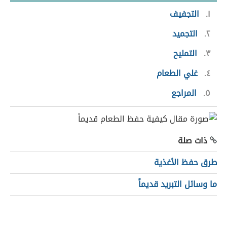
١
التجفيف
٢
التجميد
٣
التمليح
٤
غلي الطعام
٥
المراجع
ذات صلة
طرق حفظ الأغذية
ما وسائل التبريد قديماً