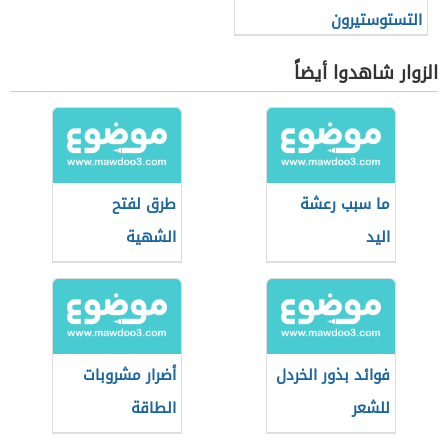
التستوستيرون
الزوار شاهدوا أيضاً
ما سبب رعشة
طرق لفتح
اليد
الشهية
فوائد بذور الخردل
أضرار مشروبات
للشعر
الطاقة