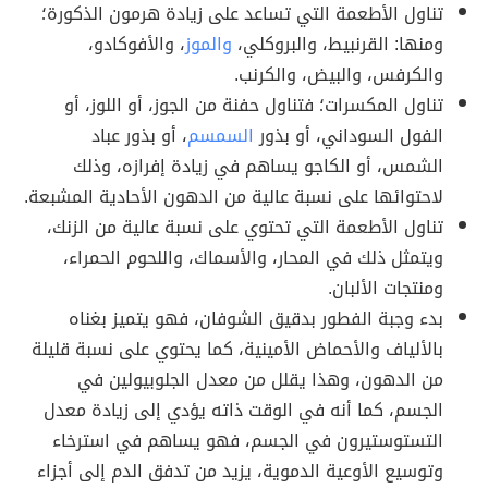
تناول الأطعمة التي تساعد على زيادة هرمون الذكورة؛
ومنها: القرنبيط، والبروكلي،
والموز
، والأفوكادو،
والكرفس، والبيض، والكرنب.
تناول المكسرات؛ فتناول حفنة من الجوز، أو اللوز، أو
الفول السوداني، أو بذور
السمسم
، أو بذور عباد
الشمس، أو الكاجو يساهم في زيادة إفرازه، وذلك
لاحتوائها على نسبة عالية من الدهون الأحادية المشبعة.
تناول الأطعمة التي تحتوي على نسبة عالية من الزنك،
ويتمثل ذلك في المحار، والأسماك، واللحوم الحمراء،
ومنتجات الألبان.
بدء وجبة الفطور بدقيق الشوفان، فهو يتميز بغناه
بالألياف والأحماض الأمينية، كما يحتوي على نسبة قليلة
من الدهون، وهذا يقلل من معدل الجلوبيولين في
الجسم، كما أنه في الوقت ذاته يؤدي إلى زيادة معدل
التستوستيرون في الجسم، فهو يساهم في استرخاء
وتوسيع الأوعية الدموية، يزيد من تدفق الدم إلى أجزاء