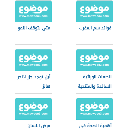
فوائد سم العقرب
متى يتوقف النمو
الصفات الوراثية
أين توجد جزر لانجر
السائدة والمتنحية
هانز
أهمية الصحة في
مرض اللسان