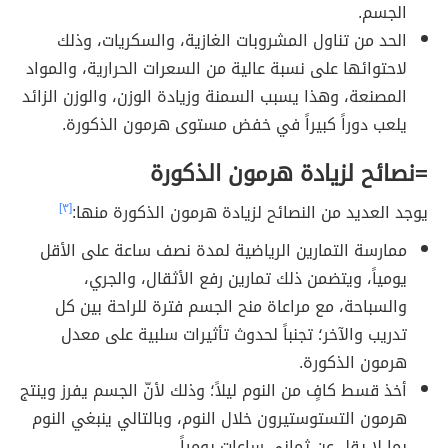
الجسم.
الحد من تناول المشروبات الغازية، والسكريات، وذلك
لاحتوائها على نسبة عالية من السعرات الحرارية، والمواد
المصنعة، وهذا يسبب السمنة وزيادة الوزن، والوزن الزائد
يلعب دوراً كبيراً في خفض مستوى هرمون الذكورة.
=
نصائح لزيادة هرمون الذكورة
يوجد العديد من النصائح لزيادة هرمون الذكورة منها:
[٣]
ممارسة التمارين الرياضية لمدة نصف ساعة على الأقل
يومياً، ويتضمن ذلك تمارين رفع الأثقال، والجري،
والسباحة، مع مراعاة منح الجسم فترة للراحة بين كل
تدريب والآخر؛ تجنباً لحدوث تأثيرات سلبية على معدل
هرمون الذكورة.
أخذ قسط كافٍ من النوم ليلاً؛ وذلك لأنّ الجسم يفرز وينتج
هرمون التستوستيرون خلال النوم، وبالتالي ينبغي النوم
بما لا يقل عن ثماني ساعات يومياً.