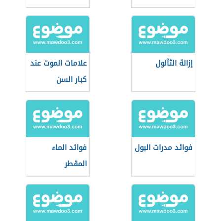
إزالة الثآلول
علامات الموت عند
كبار السن
فوائد مدرات البول
فوائد الماء
المقطر