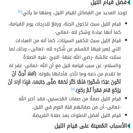
فضل قيام الليل
توجد العديد من الفضائل لقيام الليل، ومنها ما يأتي:
[٤]
قيام الليل سببٌ لدُخول الجنة، ورفعٌ للدرجات يوم القيامة،
كما أنها عبادة وشكر لله -تعالى-.
قيامُ الليل سببٌ لتكفير السيئات، كما أنه من العبادات
التي يُعبر فيها المُسلم عن شُكره لله -تعالى-، وذلك لما
سئلت عائشة -رضي الله عنها- النبيّ -عليه الصلاةُ
والسلام- عن سبب قيامه لليل مع أن الله -تعالى- غفر له
ما تقدم من ذنبه وما تأخر، فأجابها بقوله:
(أفلا أُحِبُّ أنْ
أكُونَ عَبْدًا شَكُورًا فَلَمَّا كَثُرَ لَحْمُهُ صَلَّى جَالِسًا، فَإِذَا أرَادَ أنْ
يَرْكَعَ قَامَ فَقَرَأَ ثُمَّ رَكَعَ).
[٥]
قيام الليل صفةٌ من صفات المُحسنين، فقد أخبر الله
-تعالى- أن من صفاتهم قلة النوم في الليل.
قيام الليل أفضل الصلوات بعد صلاة الفريضة.
ا
لأسباب المُعينة على قيام الليل