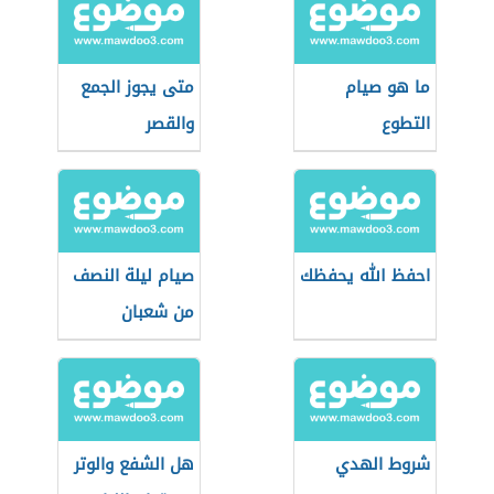
ما هو صيام
متى يجوز الجمع
التطوع
والقصر
احفظ الله يحفظك
صيام ليلة النصف
من شعبان
شروط الهدي
هل الشفع والوتر