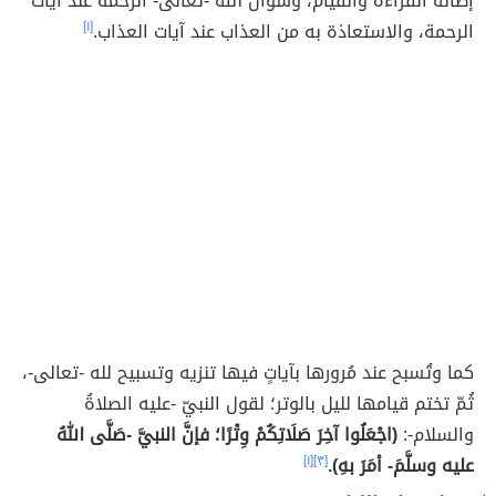
إطالة القراءة والقيام، وسؤال الله -تعالى- الرحمة عند آيات
الرحمة، والاستعاذة به من العذاب عند آيات العذاب.
[١]
كما وتُسبح عند مُرورها بآياتٍ فيها تنزيه وتسبيح لله -تعالى-،
ثُمّ تختم قيامها لليل بالوتر؛ لقول النبيّ -عليه الصلاةُ
والسلام-:
(اجْعَلُوا آخِرَ صَلَاتِكُمْ وِتْرًا؛ فإنَّ النبيَّ -صَلَّى اللهُ
عليه وسلَّمَ- أمَرَ بهِ).
[٣]
[١]