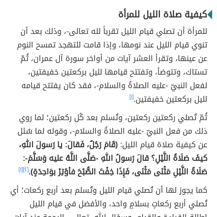
كيفية صلاة الليل للمرأة
للمرأة أن تصلي قيام الليل تقرباً لله تعالى-، وذلك بعد أن
تنوي قيام الليل عند نومها، وإذا قامت للتهجد تمسح النوم
عن عينها، وتقرأ العشر آيات من أواخر سورة آل عمران، ثُمّ
تستاك، وتتوضأ، وتفتتح قيامها لليل بركعتين خفيفتين،
لفعل النبيّ -عليه الصلاةُ والسلام-، فقد كان يفتتح قيامه
لليل بركعتين خفيفتين.
[١]
ثُمّ تُصلي ركعتين ركعتين، وتُسلم بعد كُل ركعتين؛ لما روي
ذلك من فعل النبيّ -عليه الصلاةُ والسلام-، وقوله لما سُئل
عن كيفية صلاة قيام الليل:
(قَامَ رَجُلٌ، فَقالَ: يا رَسولَ اللهِ،
كيفَ صَلَاةُ اللَّيْلِ؟ قالَ رَسولُ اللهِ -صَلَّى اللَّهُ عليه وَسَلَّمَ-:
صَلَاةُ اللَّيْلِ مَثْنَى مَثْنَى، فَإِذَا خِفْتَ الصُّبْحَ فأوْتِرْ بوَاحِدَةٍ).
[٢]
[١]
كما يجوز لها أن تُصلي قيام الليل وتُسلم بعد أربع ركعات؛ أي
تُصلي أربع ركعاتٍ بسلامٍ واحد، والأفضل في قيام الليل