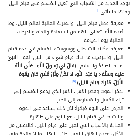
توجد العديد من الأسباب التي تُعين المُسلم على قيام الليل،
ومنها ما يأتي:
[٦]
معرفة فضل قيام الليل، والمنزلة العالية لقائم الليل، وما
أعده الله -تعالى- لهم من السعادة والجنة والدرجات
العالية يوم القيامة.
معرفة مكائد الشيطان ووسوسته للمُسلم في عدم قيام
الليل، والترهيب من ترك قيام شيء من الليل؛ لقول النبيّ
-عليه الصلاةُ والسلام-:
(قالَ لي رَسولُ اللَّهِ -صَلَّى اللهُ
عليه وسلَّمَ-: يا عَبْدَ اللَّهِ، لا تَكُنْ مِثْلَ فُلَانٍ كانَ يَقُومُ
اللَّيْلَ، فَتَرَكَ قِيَامَ الليل).
[٧]
تذكر الموت وقصر الأمل، الأمر الذي يدفع المُسلم إلى
ترك الكسل والمُسارعة إلى الخير.
الحرص على النوم مُبكراً؛ لأن ذلك يُساعد على القوة
والنشاط في قيام الليل، مع النوم على طهارة.
العناية بالأسباب التي تُعين على قيام الليل، كالتقليل من
الأكل، وعدم إرهاق النفس خلال النهار بما لا فائدة منه،