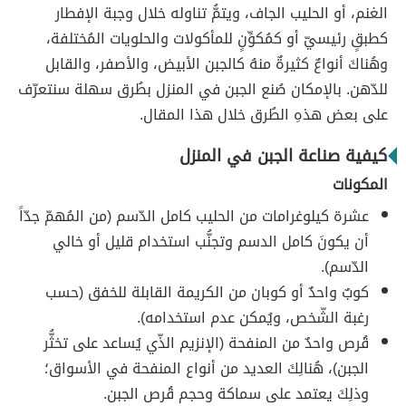
الغنم، أو الحليب الجاف، ويتمُّ تناوله خلال وجبة الإفطار
كطبقٍ رئيسيّ أو كمُكوِّنٍ للمأكولات والحلويات المُختلفة،
وهُناكَ أنواعٌ كثيرةٌ منهُ كالجبن الأبيض، والأصفر، والقابل
للدّهن. بالإمكان صُنع الجبن في المنزل بطُرق سهلة سنتعرّف
على بعض هذهِ الطُرق خلال هذا المقال.
كيفية صناعة الجبن في المنزل
المكونات
عشرة كيلوغرامات من الحليب كامل الدّسم (من المُهمّ جدّاً
أن يكونَ كامل الدسم وتجنُّب استخدام قليل أو خالي
الدّسم).
كوبٌ واحدٌ أو كوبان من الكريمة القابلة للخفق (حسب
رغبة الشّخص، ويُمكن عدم استخدامه).
قُرص واحدٌ من المنفحة (الإنزيم الذّي يُساعد على تخثُّر
الجبن)، هُنالِكَ العديد من أنواع المنفحة في الأسواق؛
وذلِكَ يعتمد على سماكة وحجم قُرص الجبن.