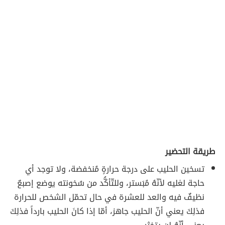
طريقة التحضير
تسخين الحليب على درجة حرارةٍ مُنخفضة، ولا توجد أي
حاجة لغليه لأنّهُ مُبَستر، وللتّأكُّد من سُخونته يوضع إصبعٌ
نظيفٌ فيه والعد للعشرة في حال تحمّل الشخص للحرارة
فذلِكَ يعني أنّ الحليب جاهز، أمّا إذا كانَ الحليب بارداً فذلِكَ