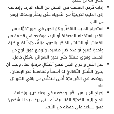
يعني أنّهُ لن يتخثر.
إذابة قُرص المنفحة في القليل من الماء البارد، وإضافته
إلى الحليب تدريجيّاً مع التّحريك حتّى يتخثّر وبعدها يُرفع
عن النار.
استخراج الحليب المُتخثِّر وهوَ الجبن في طور تكوُّنه من
القِدر باستخدام المصفاة أو اليد، ووضعه في قطعة من
القماش أو الشاش الخاصّ بالجبن، ويُلفُّ جيّداً لصُنع صُرّة
واحدةٍ كبيرةٍ أو عدة صُررٍ صغيرة، وتوضع فوق لوحٍ من
الخشب وفوق صينيّة حتّى تخرُج السّوائل بشكلٍ كامل.
فتح الصُّرر وإخراجُ الجُبن لصُنع أشكالٍ مُربعةٍ منه، ويجب أن
يكون الشّكل النّهائيُّ لهُ أملساً ومُتناسقاً قدر الإمكان،
ووضعه في الصُّرر مرّة أُخرى للتخلُّص من باقي السّوائل
منه.
إخراج الجبن من الصُّرر ووضعه في وعاء كبير، وإضافة
الملح إليه بالكميّة المُناسبة، أو التي يرغب بها الشّخص؛
فهوَ يُساعد على حفظه من التّلف.