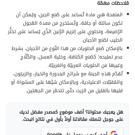
مُلاحظات مهمّة
المنفحة هيَ مادة تُساعد على صُنع الجبن، ويُمكن أن
تكون سائلة أو جافة، وتُستخرج من معدة العُجول
الرّضيعة، وتحتوي على إنزيم الرّنين الذّي يُساعد على تخثُّر
الحليب لصُنع الأجبان.
بالإمكان صُنع الحلويات من هذا النّوع من الأجبان، بشرط
عدم تمليحه؛ كصُنع الكنافة، وخلية العسل، والكُلّاج
وغيرها من الحلويات العربيّة والغربيّة.
تُقدَّم هذهِ الجبنة مع شرائح البندورة والخيار، والزيتون،
والمُقبّلات الاعتيادية، وبالإمكان شيَّها على المشواة أو
قليها بالقليل من الزيت حتّى تتحمّر من الجهتين.
هل يعجبك محتوانا؟ أضف موضوع كمصدر مفضل لديك
على جوجل لتصلك مقالاتنا أولاً بأول في نتائج البحث.
أضف كمصدر مفضل على Google