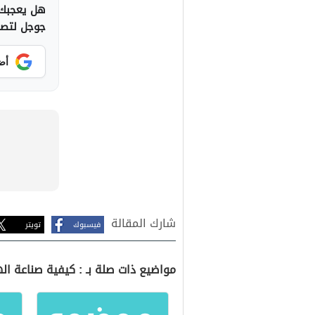
هل يعجبك 
جوجل لتصلك
أض
شارك المقالة
فيسبوك
تويتر
مواضيع ذات صلة بـ : كيفية صناعة ا