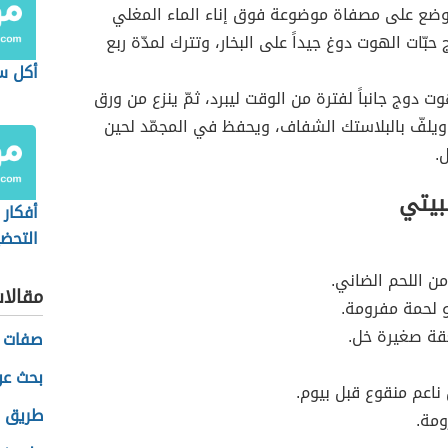
وضع على مصفاة موضوعة فوق إناء الماء المغلي
بّات الهوت دوغ جيداً على البخار، وتترك لمدّة ربع
أكل س
ت دوج جانباً لفترة من الوقت ليبرد، ثمّ ينزع من ورق
ويلفّ بالبلاستك الشفاف، ويحفظ في المجمّد لحين
.
بيتي
أفكار
التحضي
من اللحم الضاني.
مقالا
 لحمة مفرومة.
ة صغيرة خل.
صفات ا
بحث عن
ناعم منقوع قبل بيوم.
طريق ا
ومة.