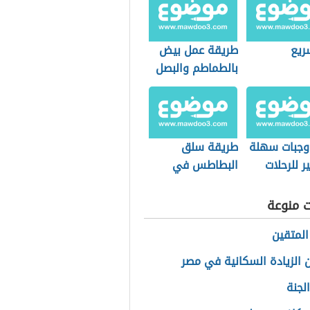
ريع
طريقة عمل بيض
بالطماطم والبصل
 وجبات سهلة
طريقة سلق
ر للرحلات
البطاطس في
الميكرويف
ت منوعة
لمتقين
 الزيادة السكانية في مصر
لجنة