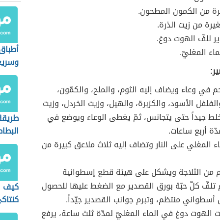
رة من الكمون المطحون.
رة من زيت الذرة.
 للفّ الهوت دوغ.
أطباق
اء المغليّ.
وسريع
ر:
م في وعاء ويضاف إليه الثوم، والملح، والكمّون،
والفلفل الأسود، والكزبرة، والهيل، وزيت الخردل، وزيت
خلط جيداً حتى يتجانس، ثمّ يغطى الوعاء ويوضع في
طريقة
دّة أربع ساعات.
البطا
زيت
ء المغلي على النار وتضاف إليه ثلاث ملاعق كبيرة من
م من الثلاجة ويشكل على هيئة قطع إسطوانية
 تلفّ كلّ حبّة بورق القصدير مع الضغط عليها للحصول
كيف ا
سطواني منتظم، وتبرم جوانب القصدير جيّداً.
كنتاك
 الهوت دوغ في الماء المغليّ لمدّة ثلث ساعة، يرفع