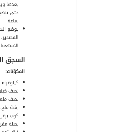
بعدها وي
حتى تنضج ح
ساعة.
يوضع الهو
القصدير، 
الاستعمال
السجق ال
المكوّنات:
كيلوغرام 
نصف كيلو
نصف ملعق
رشة ملح.
كوب برغل 
بصلة مفر