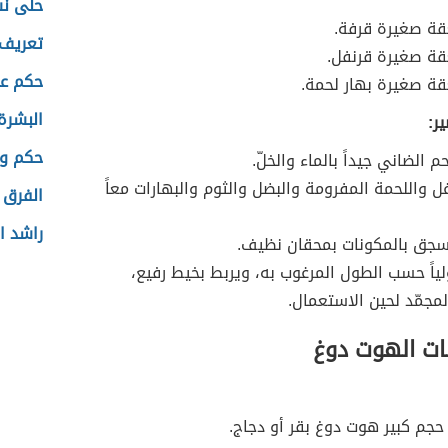
حلى ن
ة صغيرة قرفة.
تعريف 
ة صغيرة قرنفل.
حكم عن
ة صغيرة بهار لحمة.
البشرة
ر:
حكم وع
م الضاني جيداً بالماء والخلّ.
غل واللحمة المفرومة والبضل والثوم والبهارات معاً
الفرق 
راشد ا
جق بالمكونات بمحقان نظيف.
اً حسب الطول المرغوب به، ويربط بخيط رفيع،
مجمّد لحين الاستعمال.
ت الهوت دوغ
حجم كبير هوت دوغ بقر أو دجاج.