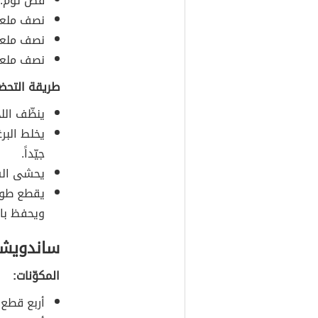
فصّ ثوم.
نصف ملعق
نصف ملعق
نصف ملعق
طريقة التحضي
ينظّف اللح
يخلط البر
جيّداً.
يحشى الس
يقطع طولي
ويحفظ بال
ساندويشا
المكوّنات:
أربع قطع 