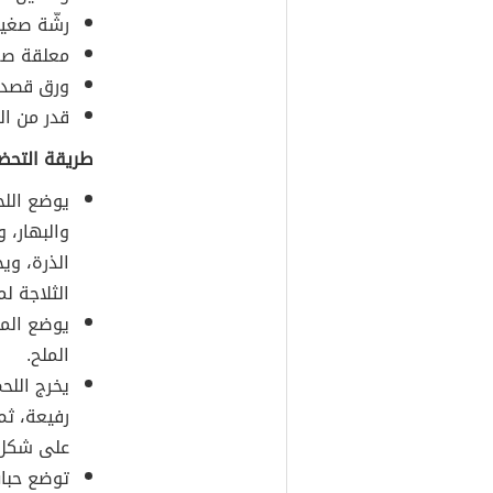
رشّة صغي
معلقة صغي
ورق قصدير
قدر من الم
طريقة التحضي
يوضع اللح
والبهار، 
الذرة، وي
الثلاجة لم
يوضع الما
الملح.
يخرج اللح
رفيعة، ثم
على شكل أ
توضع حبات