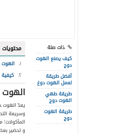
ذات صلة
محتويات
كيف يصنع الهوت
١
الهوت 
دوج
٢
كيفية 
أفضل طريقة
لعمل الهوت دوغ
الهوت 
طريقة طهي
الهوت دوج
يعدّ الهوت د
طريقة الهوت
وسريعة التحض
دوج
المأكولات؛ م
و تحضير بعض 