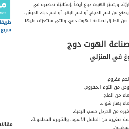
اريّة، ويتميّز الهوت دوغ أيضاً بإمكانيّة تحضيره في
يصنع من لحم الدجاج أو لحم البقر، أو لحم ديك الحبش،
 من الطرق لصناعة الهوت دوج، والتي سنتعرّف عليها
طريقة
سريع
صناعة الهوت دوج
غ في المنزلي
لحم مفروم.
ص من الثوم المفروم.
م من الملح.
م بهار شواء.
رة من الخردل حسب الرغبة.
 صغيرة من الفلفل الأسود، والكزبرة المطحونة،
مقالا
لمطحون.