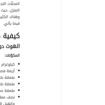
المحلّات التج
المنزل، حيث 
وهناك الكثير
فيما يأتي.
كيفية 
الهوت دو
المكوّنات:
كيلوغرام 
أربعة فصو
ملعقة طعا
ملعقة طعا
ملعقة صغي
نصف معلقة
والهيل ا