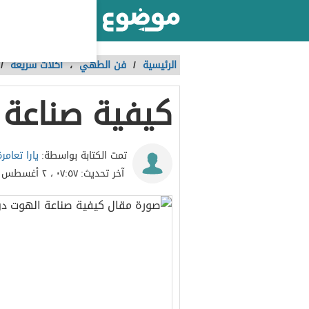
أكبر موقع عربي بالعالم
الرئيسية
/
فن الطهي
،
أكلات سريعة
/
كيفية صناعة 
يارا تعامرة
تمت الكتابة بواسطة:
آخر تحديث:
٠٧:٥٧ ، ٢ أغسطس ٢٠١٧