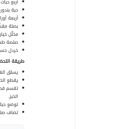
أربع حبات
حبة بندور
أربعة أور
بصلة مقشّ
مخلّل خيار
صلصة طما
خردل حسب 
طريقة التحضي
يسلق اله
يقطع الخب
تقسم قطع
الخبز.
توضع حبة
تضاف صلصة