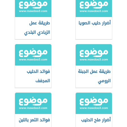
أضرار حليب الصويا
طريقة عمل
الزبادي البلدي
طريقة عمل الجبنة
فوائد الحليب
الرومي
المجفف
أضرار ملح الحليب
فوائد التمر باللبن