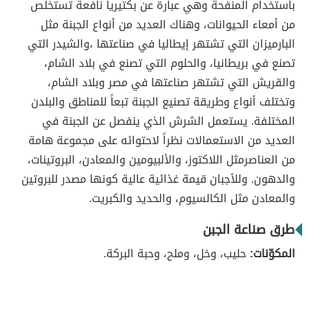
باستخدام المنفحة وهي عبارة عن بكتيريا نافعة تستخلص
من أمعاء الحيوانات، وهناك العديد من أنواع الجبنة مثل
البارميزان التي تشتهر إيطاليا في صناعتها ،والشيدر التي
تصنع في بريطانيا، والحلوم التي تصنع في بلاد الشام،
والقريش التي تشتهر صناعتها في مصر وبلاد الشام،
وتختلف أنواع وطريقة تصنيع الجبنة تبعاً للمناطق والبلدن
المختلفة. يستعمل الشرش الذي ينفصل عن الجبنة في
العديد من الاستعمالات نظراً لاحتوائه على مجموعة هامة
من العناصرمثل اللاكتوز، والألبيومين والمعادن، البروتينات،
والدهون. وللأجبان قيمة غذائية عالية كونها مصدر للبروتين
والمعادن مثل الكالسيوم، والحديد والكبريت.
طرق صناعة الجبن
المكوّنات:
حليب، وخل، وملح، وحبة البركة.