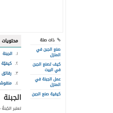
ذات صلة
محتويات
صنع الجبن في
١
الجبنة
المنزل
٢
كيفيّة 
كيف تصنع الجبن
في البيت
٣
رقائق ا
عمل الجبنة في
٤
منقوشة
المنزل
كيفية صنع الجبن
الجبنة
تعتبر الجُبنة