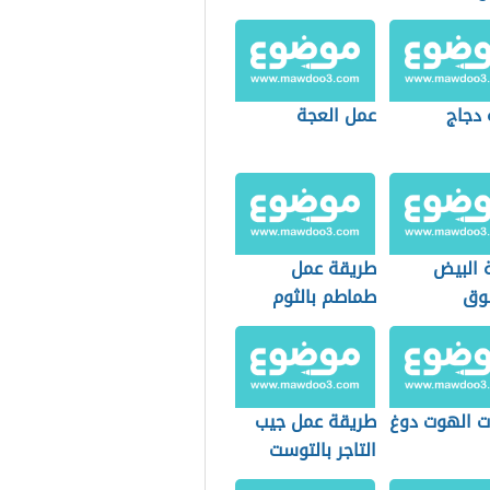
المفرومة
 دجاج
عمل العجة
 البيض
طريقة عمل
وق
طماطم بالثوم
ت الهوت دوغ
طريقة عمل جيب
التاجر بالتوست