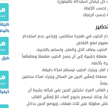
ل (يمكن استبداله بالليمون).
(حسب الرّغبة).
ة (حسب الرغبة).
طريقة
تحضير
بالبي
ار الحليب في طنجرة ستانلس، ويُراعى عدم استخدام
منيوم لمنع التفاعل.
 الحليب يضاف الخل والملح، وتستمر بالتحريك
ملعقة خشبية إلى أن يصبح الحليب منفصلاً ومتقطّعاً
طرق ل
ة بأكمله.
 النار، ويترك الحليب ليستقر لمدّة دقيقة.
مصفاة يُصفّى الجبن من السائل ويترك لمدّة ساعتين
اماً.
ر القالب المراد تشكيل الجبن على شكله بشرط أن
كيفية 
اً، وذلك ليسمح بخروج الماء، ثمّ يُغطّى القالب
ش مطويّة على ثلاث طبقات، ويوضع الجبن بداخل