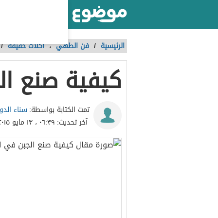
أكبر موقع عربي بالعالم
الرئيسية
/
فن الطهي
،
أكلات خفيفة
/
كيفية صنع ال
سناء الدو
تمت الكتابة بواسطة:
آخر تحديث:
٠٦:٣٩ ، ١٣ مايو ٢٠١٥