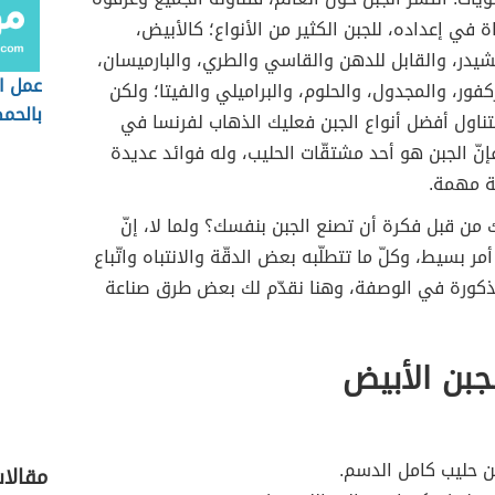
ة في إعداده، للجبن الكثير من الأنواع؛ كالأبيض،
شيدر، والقابل للدهن والقاسي والطري، والبارميسان،
عمل ا
ركفور، والمجدول، والحلوم، والبراميلي والفيتا؛ ولكن
بالحم
تتناول أفضل أنواع الجبن فعليك الذهاب لفرنسا في
إنّ الجبن هو أحد مشتقّات الحليب، وله فوائد عديدة
ة مهمة.
ن قبل فكرة أن تصنع الجبن بنفسك؟ ولما لا، إنّ
مر بسيط، وكلّ ما تتطلّبه بعض الدقّة والانتباه واتّباع
ذكورة في الوصفة، وهنا نقدّم لك بعض طرق صناعة
لجبن الأبيض
مقالا