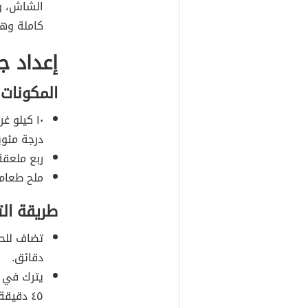
الشاش، وت
كاملة وه
إعداد ج
المكونات
درجة مئوي
ربع ملعقة
ملح طعام.
طريقة ال
تضاف للحلي
دقائق.
يترك في ف
٤٥ دقيقة.