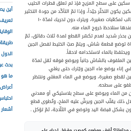
س سكين على سطح المزيج فإذ لم تعلق قطرات الحليب
أين يص
ن يكون التخثّر جيّداً، وإذا تمّ التأكّد من جودة التخثير
يُقطّع القالب لمكعّبات صغيرة، ويترك دون تحريك لمدّة ١٠
تعريف 
ندها سنلاحظ خروج الماء منه.
الوقاي
جبن بحذر شديد لعدم تكسّر القطع لمدة ثلاث دقائق، ثمّ
طريقة 
 توضع قطعة شاش، ويتمّ صبّ الخليط لفصل الجبن
ويحتفظ بالماء لاستخدامه لاحقاً.
الدول 
ن الملفوف بالشاش جانباً ويوضع فوقه ثقل لمدّة
بحث عن
ي إناء يوضع ماء الجبن ويُترك حتى يغلي.
ما هو 
بن لقطع صغيرة، ويوضع في الماء المغلي وننتظر
طفو على سطحه.
أعراض 
بن من الماء ويوضع على سطح بلاستيكي أو معدني
احتباس
لال ذلك يقلّب الجبن ويرشّ عليه الملح، وتُطوى قطع
أشعار 
ون بشكل قبضة اليد وتوضع في الثلّاجة، ثمّ تؤكل .
محتوانا؟ أضف موضوع كمصدر مفضل لديك على