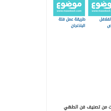
لفلافل
طريقة عمل فتة
ص
الباذنجان
ت من تصنيف فن الطهي