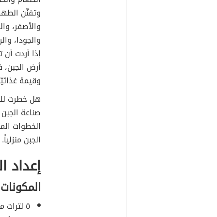
وتفنّن الطها
والأصفر، وال
والجودا، وال
إذا أردت أن 
أرض الجبن، ف
وقيمة غذائيّ
هل خطرت لك م
صناعة الجبن أ
الخطوات الم
الجبن منزلياً.
إعداد ا
المكونات
٥ لترات من حليب كامل الدسم.