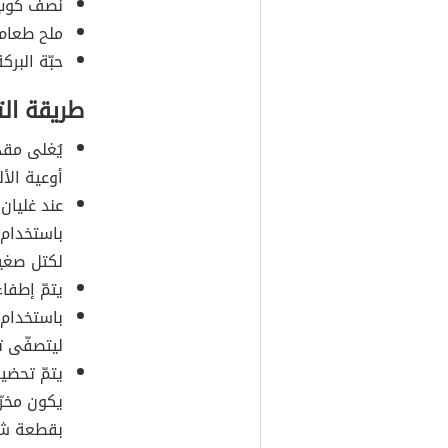
نصف كوب خ
ملح طعام 
حبّة البرك
طريقة ال
يُغلى مقد
أوعية الأل
عند غليان
باستخدام 
لكتل صغير
يتمّ إطفاء
باستخدام 
ليتصفّى تم
يتمّ تحضي
يكون مخرّم
بقطعة شا