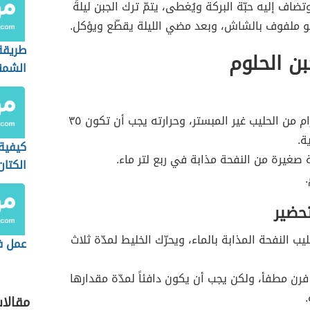
ضاف إليه حبّة البركة ويُغطى، يتمّ ترك الجبن ليلةً
و ملفوف بالشاش، وبعد مضي الليلة يقطّع ويؤكل.
طريقة
بن الحلوم
الشمن
١٠ كيلو غرام من الحليب غير المبستر، وحرارته يجب أن تكون ٣٥
ة.
كيفية
 صغيرة من النفحة مذابة في ربع لتر ماء.
الكتان
تحضير
ب النفحة المذابة بالماء، ويحرّك الخليط لمدّة ثلاث
عمل ف
رن مطفأ، ولكن يجب أن يكون دافئاً لمدّة مقدارها
مقالا