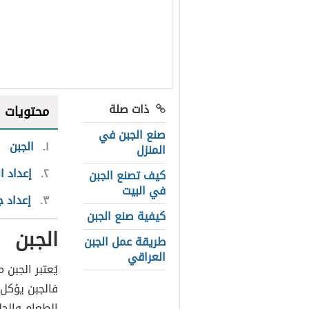
ذات صلة
محتويات
صنع الجبن في
١
الجبن
المنزل
٢
إعداد ا
كيف تصنع الجبن
في البيت
٣
إعداد ج
كيفية صنع الجبن
الجبن
طريقة عمل الجبن
العراقي
يُعتبر الجبن
فالجبن يؤكل
الطعام والحل