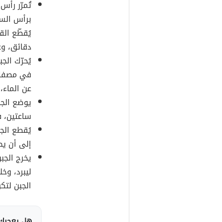
تُمرّر رأ
برأس السكي
دقائق، وع
يُحرّك ال
في مصفاة
عن الماء، 
يوضع الجب
ساعتين، ف
يُقطع الج
إلى أن ي
يخرج الج
ليبرد، وخ
الجبن لتك
هل يعجبك 