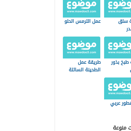
 سلق
عمل الترمس الحلو
در
 طبخ بذور
طريقة عمل
الطحينة السائلة
للفلافل
طور عربي
ت منوعة