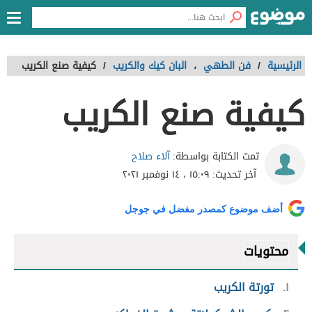
الرئيسية
/
فن الطهي
،
البان كيك والكريب
/
كيفية صنع الكريب
كيفية صنع الكريب
آلاء صلاح
تمت الكتابة بواسطة:
آخر تحديث:
١٥:٠٩ ، ١٤ نوفمبر ٢٠٢١
أضف موضوع كمصدر مفضل في جوجل
محتويات
١
تورتة الكريب