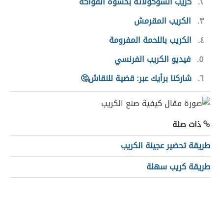
٢
كريب الشوكولاتة بحشوة الفواكه
٣
الكريب المقرمش
٤
الكريب باللحمة المفرومة
٥
فيديو الكريب الفرنسي
٦
شاركنا برأيك عبر: قضية للنقاش🤔
ذات صلة
طريقة تحضير عجينة الكريب
طريقة كريب سهلة