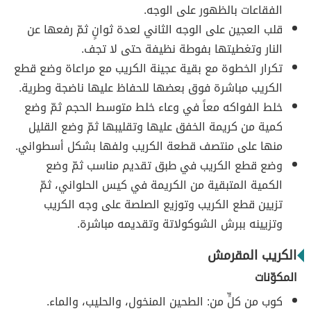
الفقاعات بالظهور على الوجه.
قلب العجين على الوجه الثاني لعدة ثوانٍ ثمّ رفعها عن
النار وتغطيتها بفوطة نظيفة حتى لا تجف.
تكرار الخطوة مع بقية عجينة الكريب مع مراعاة وضع قطع
الكريب مباشرة فوق بعضها للحفاظ عليها ناضجة وطرية.
خلط الفواكه معاً في وعاء خلط متوسط الحجم ثمّ وضع
كمية من كريمة الخفق عليها وتقليبها ثمّ وضع القليل
منها على منتصف قطعة الكريب ولفها بشكل أسطواني.
وضع قطع الكريب في طبق تقديم مناسب ثمّ وضع
الكمية المتبقية من الكريمة في كيس الحلواني، ثمّ
تزيين قطع الكريب وتوزيع الصلصة على وجه الكريب
وتزيينه ببرش الشوكولاتة وتقديمه مباشرة.
الكريب المقرمش
المكوّنات
كوب من كلٍّ من: الطحين المنخول، والحليب، والماء.