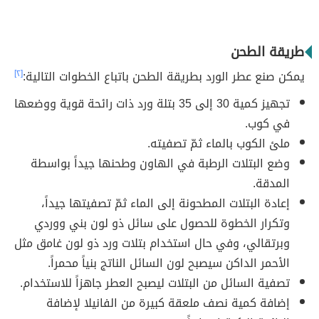
طريقة الطحن
يمكن صنع عطر الورد بطريقة الطحن باتباع الخطوات التالية:
[٢]
تجهيز كمية 30 إلى 35 بتلة ورد ذات رائحة قوية ووضعها
في كوب.
ملئ الكوب بالماء ثمّ تصفيته.
وضع البتلات الرطبة في الهاون وطحنها جيداً بواسطة
المدقة.
إعادة البتلات المطحونة إلى الماء ثمّ تصفيتها جيداً،
وتكرار الخطوة للحصول على سائل ذو لون بني ووردي
وبرتقالي، وفي حال استخدام بتلات ورد ذو لون غامق مثل
الأحمر الداكن سيصبح لون السائل الناتج بنياً محمراً.
تصفية السائل من البتلات ليصبح العطر جاهزاً للاستخدام.
إضافة كمية نصف ملعقة كبيرة من الفانيلا لإضافة