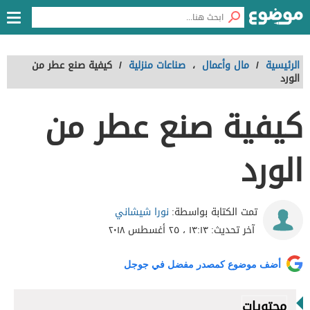
الرئيسية
/
مال وأعمال
،
صناعات منزلية
/
كيفية صنع عطر من
الورد
كيفية صنع عطر من
الورد
نورا شيشاني
تمت الكتابة بواسطة:
آخر تحديث:
١٣:١٣ ، ٢٥ أغسطس ٢٠١٨
أضف موضوع كمصدر مفضل في جوجل
محتويات