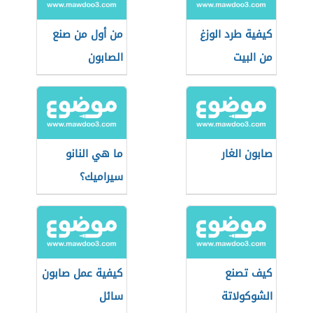
كيفية طرد الوزغ
من أول من صنع
من البيت
الصابون
صابون الغار
ما هي النانو
سيراميك؟
كيف تصنع
كيفية عمل صابون
الشوكولاتة
سائل