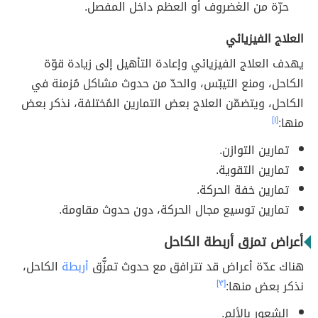
حرّة من الغضروف أو العظم داخل المفصل.
العلاج الفيزيائي
يهدف العلاج الفيزيائي وإعادة التأهيل إلى زيادة قوّة
الكاحل، ومنع التيبّس، والحدّ من حدوث مشاكل مُزمنة في
الكاحل، ويتضمّن العلاج بعض التمارين المُختلفة، نذكر بعض
منها:
[١]
تمارين التوازن.
تمارين التقوية.
تمارين خفة الحركة.
تمارين توسيع مجال الحركة، دون حدوث مقاومة.
أعراض تمزق أربطة الكاحل
هناك عدّة أعراض قد تترافق مع حدوث تمزُّق
أربطة
الكاحل،
نذكر بعض منها:
[٣]
الشعور بالألم.