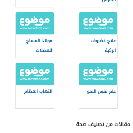
علاج غضروف
فوائد المساج
الركبة
للعضلات
علم نفس النمو
التهاب العظام
مقالات من تصنيف صحة