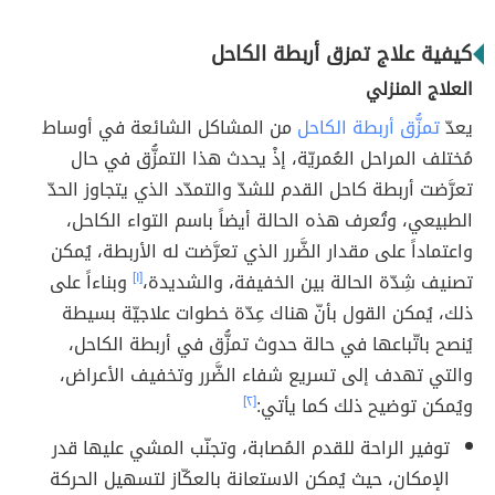
كيفية علاج تمزق أربطة الكاحل
العلاج المنزلي
يعدّ
تمزُّق أربطة الكاحل
من المشاكل الشائعة في أوساط
مُختلف المراحل العُمريّة، إذْ يحدث هذا التمزُّق في حال
تعرَّضت أربطة كاحل القدم للشدّ والتمدّد الذي يتجاوز الحدّ
الطبيعي، وتُعرف هذه الحالة أيضاً باسم التواء الكاحل،
واعتماداً على مقدار الضَّرر الذي تعرَّضت له الأربطة، يُمكن
تصنيف شِدّة الحالة بين الخفيفة، والشديدة،
[١]
وبناءاً على
ذلك، يُمكن القول بأنّ هناك عِدّة خطوات علاجيّة بسيطة
يُنصح باتّباعها في حالة حدوث تمزُّق في أربطة الكاحل،
والتي تهدف إلى تسريع شفاء الضَّرر وتخفيف الأعراض،
ويُمكن توضيح ذلك كما يأتي:
[٢]
توفير الراحة للقدم المُصابة، وتجنّب المشي عليها قدر
الإمكان، حيث يُمكن الاستعانة بالعكّاز لتسهيل الحركة