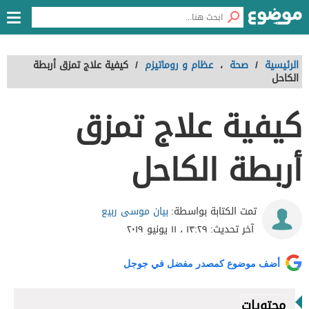
الرئيسية
/
صحة
،
عظام و روماتيزم
/
كيفية علاج تمزق أربطة
الكاحل
كيفية علاج تمزق
أربطة الكاحل
بيان موسى ربيع
تمت الكتابة بواسطة:
آخر تحديث:
١٣:٢٩ ، ١١ يونيو ٢٠١٩
أضف موضوع كمصدر مفضل في جوجل
محتويات