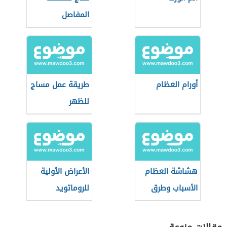
المفاصل
أورام العظام
طريقة عمل مساج
للظهر
هشاشة العظام
الأعراض الأولية
الأسباب وطرق
للروماتويد
الوقاية