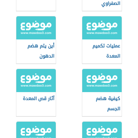
الصفراوي
عمليات تكميم
أين يتم هضم
المعدة
الدهون
كيفية هضم
آثار قص المعدة
الجسم
للكربوهيدرات