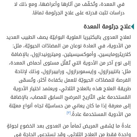
في المعدة، وتُخفّف من آثارها وأعراضها، ومع ذلك لا
دراسات تثبت قدرته على علاج الجرثومة تمامًا.
علاج جرثومة المعدة
لعلاج العدوى بالبكتيريا الملوية البوابيّة يصف الطبيب العديد
من الأدوية، في العادة نوعان من المضادّات الحيويّة، مثل:
كلاريثرومايسين، وأموكسيسيلين، وميترونيدازول، بالإضافة
إلى نوع آخر من الأدوية التي تُقلّل مستوى أحماض المعدة،
مثل: بانتيبرازول، وإيسموبرازول، ورابيبرازول، وذلك لإتاحة
الفرصة للمضادّات الحيويّة للعمل بكفاءة أكثر، وتُسمّى
طريقة العلاج هذه بالعلاج الثلاثي، ويعتمد اختيار الأدوية
المُستخدمة على التّاريخ المرضيّ السابق للمصاب، بالإضافة
إلى معرفة إذا ما كان يعاني من حساسيّة تجاه أنواع معيّنة
من الأدوية المستخدمة عادةً.
[٣]
عادةً ما يُشفى المريض تَماماً من العدوى بعد الخضوع لجولةٍ
واحدة فقط من العلاج الثلاثي، وقَد تستدعي الحاجة في