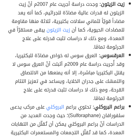
زيت الزيتون:
وجدت دراسة أجريت عام 2007م أنّ زيت
الزيتون له قدرات عالية مضادّة للجراثيم، كما أنه يعد
مضاداً قويّاً لثماني سلالات بكتيرية، ثلاثة منها مقاومة
للمضادات الحيوية، كما أن
زيت الزيتون
يبقى مستقرّاً في
المعدة، ومع ذلك لا دراسات تثبت قدرته على علاج
الجرثومة تمامًا.
العرقسوس:
العرق سوس له خواص مضادّة للبكتيريا،
وقد أُجريت دراسة عام 2009م أثبتت أنّ العرق سوس لا
يقتل البكتيريا مباشرة، إلا أنه يمنعها من الالتصاق
والتمسّك على جدران الخلايا، ويساعد في تعزيز التئام
القرحة، ومع ذلك لا دراسات تثبت قدرته على علاج
الجرثومة تمامًا.
براعم البروكلي:
تحتوي براعم
البروكلي
على مركب يدعى
سلفورافان (Sulforaphane)؛ حيث وجدت العديد من
الدراسات أنّ براعم البروكلي يمكن أن تُقلّل من التهابات
المعدة، كما قد تُقلّل التجمعات والمستعمرات البكتيرية