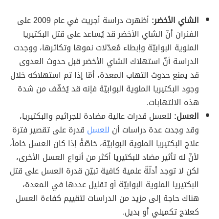
الشاي الأخضر:
أظهرت دراسة أجريت في عام 2009 على
الفئران أنّ الشاي الأخضر قد يُساعد على قتل البكتيريا
الملوية البوابيّة وإبطاء مُعدّلات نموها وتكاثرها، ووجدت
الدراسة أنّ استهلاك الشاي الأخضر قبل حدوث العدوى
قد يمنع حدوث التهاب المعدة، أمّا إذا تم استهلاكه خلال
وجود البكتيريا الملوية البوابيّة فإنه قد يُخفّف من شدة
هذه الالتهابات.
العسل:
للعسل قدرات عالية مضادة للجراثيم والبكتيريا،
وقد وجدت عدة دراسات أن
للعسل
قدرة على تقصير فترة
علاج البكتيريا الملوية البوابيّة، خاصّةً إذا كان العسل خاماً،
لأنّ له تأثير مضاد للبكتيريا أكثر من أنواع العسل الأخرى،
لكن لا توجد أدلّةٌ علمية كافية تبيّن قدرة العسل على قتل
البكتيريا الملوية البوابيّة أو تقليل عددها في المعدة،
هناك حاجة إلى مزيد من الدراسات لتقييم كفاءة العسل
كعلاج تكميلي أو بديل.