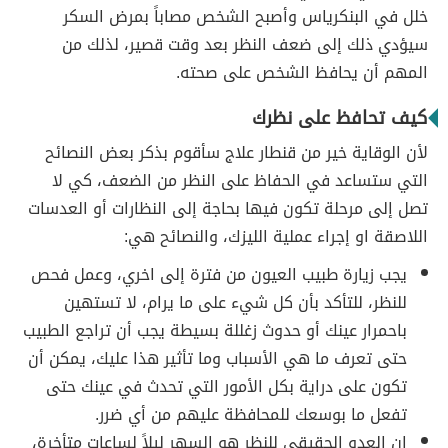
خلل في البنكرياس وأصبح الشخص مصاباً بمرض السكر
سيؤدي ذلك إلى ضعف النظر بعد وقت قصير، لذلك من
المهم أن يحافظ الشخص على صحته.
كيف تحافظ على نظرك
لأن الوقاية خير من قنطار علاج سأقوم بذكر بعض النصائح
التي ستساعد في الحفاظ على النظر من الضعف، كي لا
تصل إلى مرحلة تكون فيها بحاجة إلى النظارات أو العدسات
اللاصقة او إجراء عملية الليزك، والنصائح هي:
يجب زيارة طبيب العيون من فترة إلى اخري، وعمل فحص
للنظر، للتأكد بأن كل شيء على ما يرام، لا تستهين
باحمرار عينك أو حدوث زغللة بسيطة يجب أن تراجع الطبيب
حتى تعرف ما هي الأسباب وما تأثير هذا عليك، يمكن أن
تكون على دراية بكل الأمور التي تحدث في عينك حتى
تفعل ما بوسعك للمحافظة عليهم من أي ضرر.
إن العدو الحقيقي للنظر هو السهر ليلاً لساعات متأخرة،