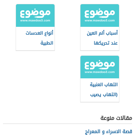
أسباب ألم العين
أنواع العدسات
عند تحريكها
الطبية
واستخداماتها
التهاب العنبية
(التهاب يصيب
العين)
مقالات منوعة
قصة الاسراء و المعراج