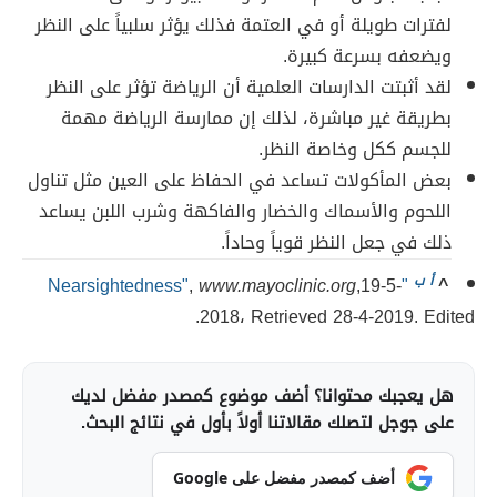
لفترات طويلة أو في العتمة فذلك يؤثر سلبياً على النظر
ويضعفه بسرعة كبيرة.
لقد أثبتت الدارسات العلمية أن الرياضة تؤثر على النظر
بطريقة غير مباشرة، لذلك إن ممارسة الرياضة مهمة
للجسم ككل وخاصة النظر.
بعض المأكولات تساعد في الحفاظ على العين مثل تناول
اللحوم والأسماك والخضار والفاكهة وشرب اللبن يساعد
ذلك في جعل النظر قوياً وحاداً.
^
أ
ب
"Nearsightedness"
,19-5-
www.mayoclinic.org
,
2018، Retrieved 28-4-2019. Edited.
هل يعجبك محتوانا؟ أضف موضوع كمصدر مفضل لديك
على جوجل لتصلك مقالاتنا أولاً بأول في نتائج البحث.
أضف كمصدر مفضل على Google