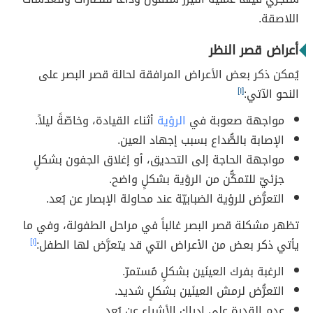
اللاصقة.
أعراض قصر النظر
يُمكن ذكر بعض الأعراض المرافقة لحالة قصر البصر على
النحو الآتي:
[١]
مواجهة صعوبة في
الرؤية
أثناء القيادة، وخاصّةً ليلاً.
الإصابة بالصُّداع بسبب إجهاد العين.
مواجهة الحاجة إلى التحديق، أو إغلاق الجفون بشكلٍ
جزئيّ للتمكُّن من الرؤية بشكلٍ واضح.
التعرُّض للرؤية الضبابيّة عند محاولة الإبصار عن بُعد.
تظهر مشكلة قصر البصر غالباً في مراحل الطفولة، وفي ما
يأتي ذكر بعض من الأعراض التي قد يتعرَّض لها الطفل:
[١]
الرغبة بفرك العينَين بشكلٍ مُستمرّ.
التعرُّض لرمش العينَين بشكلٍ شديد.
عدم القدرة على إدراك الأشياء عن بُعد.