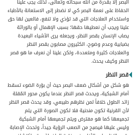
البصر إلّا بقدرة من الله سبحاته وتعالى، لذلك يجب علينا
الحفاظ على نعمة البصر كي لا نضطر إلى الاستعانة بالأطباء
واستخدام العلاجات التي قد تؤذي ولا تنفع، فالعين لها حق
علينا ويجب أن نعطيها حقها؛ بسبب الإهمال أو بالوراثة
يصاب الإنسان بقصر النظر، ويجعله يرى الأشياء البعيدة
بضبابية وعدم وضوح، الكثيرون مصابون بقصر النظر
والعلاجات كثيرة ومتعددة، ولكن علينا أن نعرف ما هو قصر
النظر وكيف يحدث.
قصر النظر
هو شكل من أشكال ضعف البصر حيث أن بؤرة الضوء تسقط
أمام الشبكية، ويحدث قصر النظر عندما يكون محور المٌقلة
زائد الطول خلافاً لمن نظرهم طبيعي، وقد يحدث قصر النظر
لأن القرنية تكون منحنية فلا تكون الصورة التي يتم
تجميعها كما هو مفترض ويتم تجميعها أمام الشبكية
وليس عليها فيصبح من الصعب الرؤية جيداً، وتحدث الإصابة