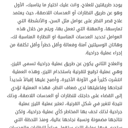
يوجد طريقتين للعلاج، وانت عليك اختيار ما يناسبك، الأول
وهو عن طريق النظارات أو العدسات اللاصقة، حيث يعتمد
علاج قصر النظر على عوامل مثل السن، والأنشطة التي
تمارسها، والمهنة التي تعمل بها، ويتم من خلال هذه
العوامل تحديد العدسات المناسبة او النظارة المناسبة لك،
وهاتان الوسيلتين آمنة وفعالة وأقل خطراً وأقل تكلفة من
إجراء عملية جراحية.
والعلاج الثاني يكون عن طريق عملية جراحية تسمى الليزر،
وهي عملية ترقيع للقرنية باستخدام الليزر، وهذه العملية
انتشرت كثيراً في الآونة الأخيرة، وأصبح عليها إقبالاً شديداً
لنجاحها وفاعليتها لدى ضعاف النظر، فهذه العملية تؤدي
إلى القضاء على حاجتك للنظارات أو العدسات اللاصقة، وذلك
نتيجة لتغير في شكل القرنية، تعتبر عملية الليزر عملية
جراحية لذلك تحف بها المخاطر كأي عملية جراحية، ولكن
نتائجها مضمونة ونسبة نجاحها عالية، ومنذ اللحظة التي
ستجري فيها عملية الليزر ستقول وداعاً للنظارات وللعدسات