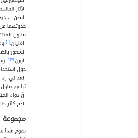
الميتفورمين، 
الآثار الجان
البطن؛ تحديد
حدوثهما من خ
بتناول الميت
الغثيان،
[٦]
ومن
الشعور بالض
الوزن.
[٧]
[٨]
ومن
حول استخدام 
الغذائي، إذ 
تُرافق تناول
أنّ دواء الم
الدم كأثر جان
مجموعة ال
يقوم مبدأ عم