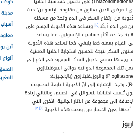
(بالإنجليزية: Thiazolidinediones) على تحسين حساسية الخلايا
كوكب ز
دى المرضى الذين يعانون من مقاومة الإنسولين؛ حيث
مدينة 
دوية من ارتفاع السكر في الدم وتحدّ من مشكلة
أسباب 
ن في الدم أيضًا.
[١٠]
وتساعد هذه الأدوية الجسم على
دهنية جديدة أكثر حساسية للإنسولين، مما يساعد
معلوما
ى القيام بعمله كما ينبغي، كما تساعد هذه الأدوية
أين يو
ى السكر نتيجة لتحسين استجابة الخلايا الدهنية
أنواع ا
ما يجعلها تسمح بدخول السكر الموجود في الدم إلى
من تلك المجموعة الدوائية دوائي البيوغليتازون
المسؤو
(بالإنجليزية: Pioglitazone) والروزيغليتازون (بالإنجليزية:
المغرب
Rosiglitazone)، وتجدر الإشارة إلى أنّ الأدوية التابعة لمجموعة
ديون تُسبب احتباسًا للسوائل في الجسم، وبالتالي زيادة
لإضافة إلى مجموعة من الآثار الجانبية الأخرى التي
 أخذها بعين الاعتبار قبل وصف هذه الأدوية.
[١١]
[١٢]
ربوز