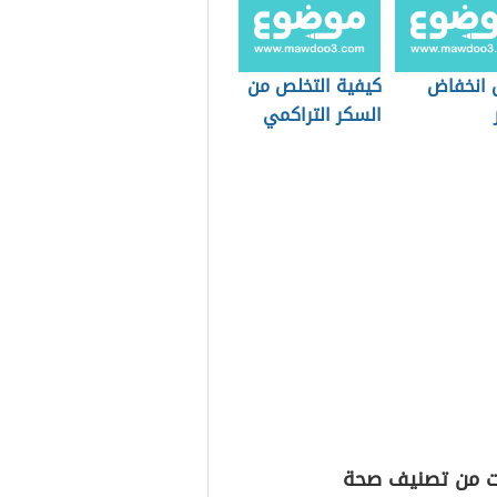
 انخفاض
كيفية التخلص من
السكر التراكمي
ت من تصنيف صحة