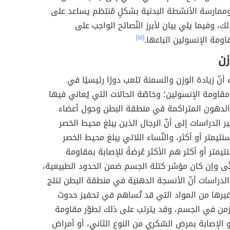
 وممارسة الأنشطة البدنية بشكلٍ مُنتظم يساعد على
ك، وفيما يلي بيان لأبرز النّصائح الواجب على
قاومة الإنسولين اتباعها.
[١٥]
زن
 أنّ زيادة الوزن والسمنة تلعب دورًا رئيسيًا في
مقاومة الإنسولين؛ وخاصّة الحالات التي يُعاني فيها
دهون المتراكمة في منطقة البطن وحول أعضاء
ر الدراسات إلى أنّ الرجال الذين يبلغ محيط الخصر
يهم 100 سنتيمتر أو أكثر، والنّساء اللاتي يبلغ محيط الخصر
هنّ 90 سنتيمتر أو أكثر هم الأكثر عُرضةً للإصابة بمقاومة
تّى وإن كان مؤشر كتلة الجسم ضمن الحدود الطبيعية،
دراسات أنّ الأنسجة الدهنية في منطقة البطن تنتج
غيرها من المواد التي قد تُساهم في تحفيز حدوث
زمن في الجسم، وقد يترتب على ذلك تطوّر مقاومة
و الإصابة بمرض السّكري من النوع الثاني، أو أمراض