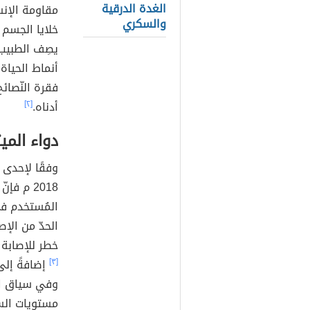
الغدة الدرقية
والسكري
خلايا الجسم 
يصِف الطبيب 
أنماط الحياة،
فقرة النّصائح
أدناه.
[٢]
دواء المي
2018 م فإنّ تناول دواء
المُستخدم ف
الحدّ من الإ
خطر للإصابة 
[٣]
إضافةً إلى
وفي سياق ال
مستويات السك