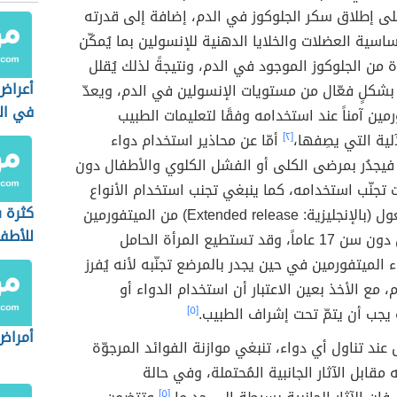
لى إطلاق سكر الجلوكوز في الدم، إضافة إلى قدرته
اسية العضلات والخلايا الدهنية للإنسولين بما يُمكّن
 من الجلوكوز الموجود في الدم، ونتيجةً لذلك يُقلل
أعراض
بشكلٍ فعّال من مستويات الإنسولين في الدم، ويعدّ
في ال
رمين آمناً عند استخدامه وفقًا لتعليمات الطبيب
لية التي يصِفها،
[٢]
أمّا عن محاذير استخدام دواء
فيجدُر بمرضى الكلى أو الفشل الكلوي والأطفال دون
تجنّب استخدامه، كما ينبغي تجنب استخدام الأنواع
كثرة 
مديدة المفعول (بالإنجليزية: Extended release) من الميتفورمين
للأطف
لدى الأطفال دون سن 17 عاماً، وقد تستطيع المرأة الحامل
 الميتفورمين في حين يجدر بالمرضع تجنّبه لأنه يُفرز
 مع الأخذ بعين الاعتبار أن استخدام الدواء أو
 يجب أن يتمّ تحت إشراف الطبيب.
[٥]
أمراض
 عند تناول أي دواء، تنبغي موازنة الفوائد المرجوّة
مقابل الآثار الجانبية المُحتملة، وفي حالة
[٥]