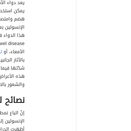
يمكن استخدام
هضم وامتصاص
الإنسولين بع
هذا الدواء في
الأمعاء، أو
ت
بالآثار الجان
شدّتها فيما ب
هذه الأعراض 
والشعور بالا
نصائح ل
إنّ اتباع نم
الإنسولين إل
أظهرت الدراس