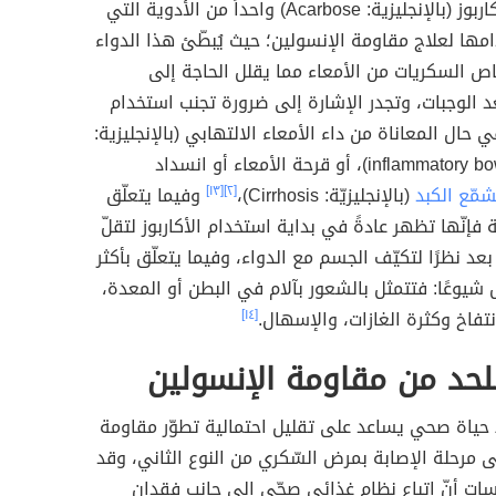
يعد دواء الأكاربوز (بالإنجليزية: Acarbose) واحداً من الأدوية التي
ها لعلاج مقاومة الإنسولين؛ حيث يُبطّئ هذا الدواء
 السكريات من الأمعاء مما يقلل الحاجة إلى
د الوجبات، وتجدر الإشارة إلى ضرورة تجنب استخدام
 حال المعاناة من داء الأمعاء الالتهابي (بالإنجليزية:
inflammatory bowel disease)، أو قرحة الأمعاء أو انسداد
شمّع الكبد
(بالإنجليزيّة: Cirrhosis)،
[٢]
[١٣]
وفيما يتعلّق
بية فإنّها تظهر عادةً في بداية استخدام الأكاربوز لتقلّ
عد نظرًا لتكيّف الجسم مع الدواء، وفيما يتعلّق بأكثر
شيوعًا: فتتمثل بالشعور بآلام في البطن أو المعدة،
نتفاخ وكثرة الغازات، والإسهال.
[١٤]
لحد من مقاومة الإنسولين
ط حياة صحي يساعد على تقليل احتمالية تطوّر مقاومة
ى مرحلة الإصابة بمرض السّكري من النوع الثاني، وقد
ات أنّ اتباع نظام غذائي صحّي إلى جانب فقدان