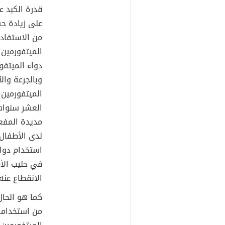
قدرة الكبد ع
على زيادة حس
من الاستفادة
الميتفورمين 
دواء الميتفو
وبالجرعة والآ
الميتفورمين 
العشر سنوات 
استخدام دواء
في حليب الأم،
الانقطاع عنه
كما هو الحال
من استخدامه 