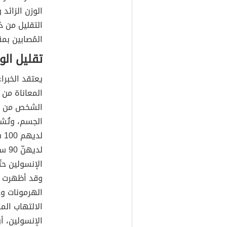
الوزن الزائد
التقليل من ذل
المُصابين بم
تقليل الو
يعتقد الخبراء
المعاناة من 
الشخص من ال
الجسم، وتُشي
لد
لدي
الإنسولين ح
وقد أظهرت ال
الهرمونات و
الالتهاب الم
الإنسولين، أ