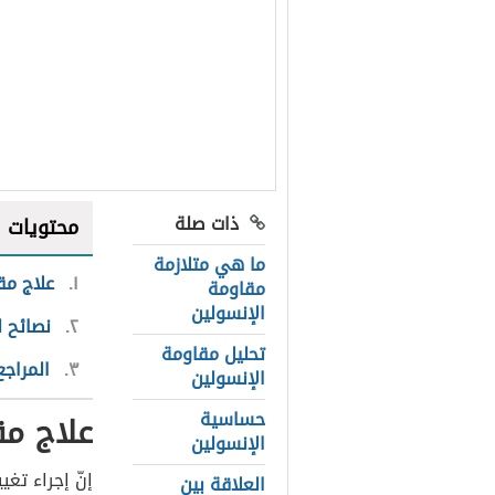
ذات صلة
محتويات
ما هي متلازمة
١
علاج مق
مقاومة
الإنسولين
٢
نصائح ل
تحليل مقاومة
٣
المراجع
الإنسولين
حساسية
علاج مق
الإنسولين
إنّ إجراء ت
العلاقة بين