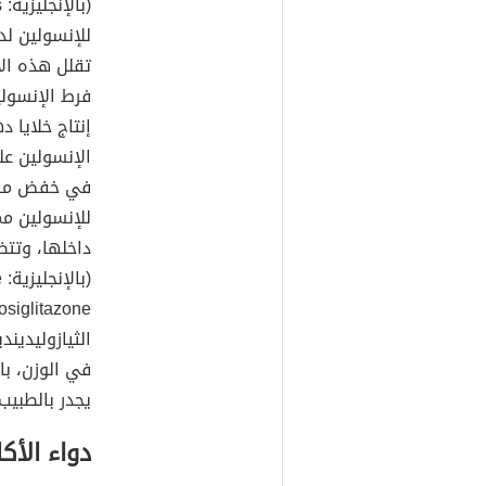
للإنسولين ل
تقلل هذه الأ
فرط الإنسولي
إنتاج خلايا 
الإنسولين عل
في خفض مستو
للإنسولين م
داخلها، وتتض
الثيازوليدين
في الوزن، با
يجدر بالطبيب
دواء الأكا