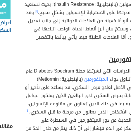
مقاومة الإنسولين (بالإنجليزية: Insulin Resistance)؛ بحيث تستعيد
قدرتها على الاستجابة للإنسولين بشكلٍ صحيح،
[١]
وقد
أنواعًا مُعينة من العلاجات الدوائية إلى جانب تعديل
أعراض
 وسيتمّ بيان أبرز أنماط الحياة الواجب اتباعها في
السكر
، أمّا العلاجات الطبيّة فيما يأتي بيانُها بالتفصيل
تفورمين
وفقًا لإحدى الدراسات التي نشرتها مجلة Diabetes Spectrum عام
الميتفورمين
(بالإنجليزية: Metformin)
ي الأصل لعلاج مرض السكري، قد يساعد على تأخير أو
صابة بمرض السكري لدى البالغين الذين يملكون عوامل
به بما في ذلك الذين يُعانون من مقاومة الإنسولين،
 الأشخاص الذين يعانون من مرحلة ما قبل السكري،
[٤]
حديث عن دور الميتفورمين في السيطرة على
مقالا
ر في الدم فيُشار إلى أنّ ذلك يتمّ من خلال الحدّ من