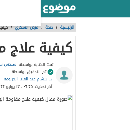
أكبر موقع عربي بالعالم
الرئيسية
/
صحة
،
مرض السكري
/
كيفية
كيفية علاج م
سندس سا
تمت الكتابة بواسطة:
تم التدقيق بواسطة:
د. هشام عبد العزيز الجربوعه
آخر تحديث:
٠٦:٢٥ ، ١٣ يوليو ٢٠٢٢