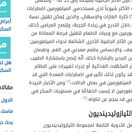
فإن الآثار الجانبية بسيطة إلى حد ما،
وتتضمن
بية الأكثر شيوعاً لدى مستخدمي الميتفورمين اضطرابات
ًا كثرة الغازات والإسهال، والذين يُمكن تقليل نسبة
أعراض
لال التدرج في زيادة الجرعة، ويُنصح المرضى كذلك
السكر
فورمين مع وجبات الطعام لتقليل فرصة المعاناة من
 الآثار الجانبية الأخرى الشائعة لدواء الميتفورمين:
عف، والإحساس بطعم معدني في الفم، ونقصان
 الجدير بالإشارة كذلك أنّه يُنصح باستشارة الطبيب
هل تع
المكمّلات الغذائية أو إجراء تغييرات على النظام
السكر
قد يكون لذلك تأثير في اضطرابات المعدة التي قد
 الميتفورمين في بعض الحالات،
[٦]
ومن الأخبار الجيدة
مقالا
يتفورمين لا يُسبب انخفاضًا في مستويات السكر في
بي قد ينجم عن تناوله.
[٩]
الدول ا
ماسك ل
ثيازوليدينديون
بحث حو
ل الأدوية التابعة لمجموعة الثيازوليدينديون