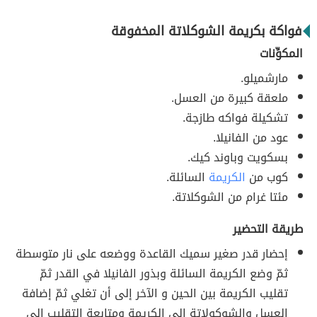
فواكة بكريمة الشوكلاتة المخفوقة
المكوِّنات
مارشميلو.
ملعقة كبيرة من العسل.
تشكيلة فواكه طازجة.
عود من الفانيلا.
بسكويت وباوند كيك.
كوب من
الكريمة
السائلة.
مئتا غرام من الشوكلاتة.
طريقة التحضير
إحضار قدر صغير سميك القاعدة ووضعه على نار متوسطة
ثمّ وضع الكريمة السائلة وبذور الفانيلا في القدر ثمّ
تقليب الكريمة بين الحين و الآخر إلى أن تغلي ثمّ إضافة
العسل والشوكولاتة إلى الكريمة ومتابعة التقليب إلى