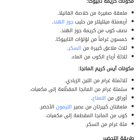
مكونات كريمة تابيوكا:
ملعقة صغيرة من خلاصة الفانيلا.
أربعمئة ميلليلتر من حليب
جوز الهند
.
نصف كوب من كريمة جوز الهند.
خمسون غراماً من لؤلؤات التابيوكا.
ثلاث ملاعق كبيرة من
السكر
.
ثلاثة أرباع الكوب من الماء.
مكونات آيس كريم المانجا:
ثلاثمئة غرام من اللبن الزبادي.
ستمئة غرام من المانجا المقطّعة إلى مكعبات.
أوراق من
النعناع
.
ملعقتان كبيرتان من عصير
الليمون
الأخضر.
كوب من المانجا المقطعة إلى مكعبات.
مئة غرام من السكر.
طريقة التحضير