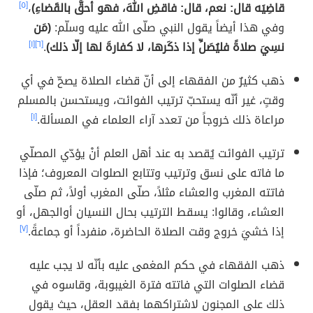
قاضِيَه قال: نعم، قال: فاقضِ اللهَ، فهو أحقُّ بالقَضاءِ)
،
[٥]
وفي هذا أيضاً يقول النبي صلّى الله عليه وسلّم:
(مَن
نسِيَ صلاةً فليُصَلِّ إذا ذكَرها، لا كفارةَ لها إلّا ذلك)
.
[٦]
[١]
ذهب كثيرٌ من الفقهاء إلى أنّ قضاء الصلاة يصحّ في أي
وقتٍ، غير أنّه يستحبّ ترتيب الفوائت، ويستحسن بالمسلم
مراعاة ذلك خروجاً من تعدد آراء العلماء في المسألة.
[١]
ترتيب الفوائت يُقصد به عند أهل العلم أنْ يؤدّي المصلّي
ما فاته على نسق وترتيب وتتابع الصلوات المعروف؛ فإذا
فاتته المغرب والعشاء مثلاً، صلّى المغرب أولاً، ثم صلّى
العشاء، وقالوا: يسقط الترتيب بحال النسيان أوالجهل، أو
إذا خشيَ خروج وقت الصلاة الحاضرة، منفرداً أو جماعةً.
[٧]
ذهب الفقهاء في حكم المغمى عليه بأنّه لا يجب عليه
قضاء الصلوات التي فاتته فترة الغيبوبة، وقاسوه في
ذلك على المجنون لاشتراكهما بفقد العقل، حيث يقول