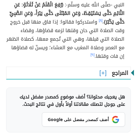
النبي -صلّى الله عليه وسلّم-:
(رُفِعَ الْقَلَمُ عَنْ ثَلَاثَةٍ: عَنِ
النَّائِمِ حَتَّى يَسْتَيْقِظَ، وَعَنِ المُبْتَلَى حَتَّى يَبْرَأَ، وَعَنِ الصَّبِيِّ
حَتَّى يَكْبُرَ)
،
[٨]
واستدركوا فقالوا: إذا فاق منها قبل خروج
وقت الصلاة التي حان وقتها لزمه قضاؤها، وقضاء
الصلاة التي قبلها، وهي التي تُجمع معها، كصلاة الظهر
مع العصر وصلاة المغرب مع العشاء؛ ويسنّ له قضاؤها
إن فات وقتها.
[٩]
المراجع
هل يعجبك محتوانا؟ أضف موضوع كمصدر مفضل لديك
على جوجل لتصلك مقالاتنا أولاً بأول في نتائج البحث.
أضف كمصدر مفضل على Google