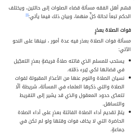
قسّم أهل الفقه مسألة قضاء الصلوات إلى حالتين، ويختلف
الحكم تبعاً لحالة كلٍّ منهما، وبيان ذلك فيما يأتي:
[١]
فوات الصلاة بعذرٍ
مسألة فوات الصلاة بعذر فيه عدة أمور ، نبينها على النحو
الآتي:
يستحب للمسلم الذي فاتته صلاةُ فريضةٍ بعذرٍ التعجّيل
في قضائها لكي يُبرء ذمّته.
نسيان الصلاة والنوم عنها من الأعذار المقبولة لفوات
الصلاة والتي ذكرها العلماء في المسألة، شريطة ألّا
تتعدّى حدود المعقول والذي قد يشير إلى التفريط
والتساهل.
يتمّ تقديم أداء الصلاة الفائتة بعذرٍ على أداء الصلاة
الحاضرة التي لا يخاف فوات وقتها ولو لم تكن في
جماعةٍ.