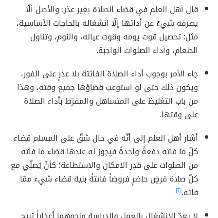
قال أهل العلم في قضاء الصلاة بغير عذر: والأصل ألّا
يصرفه شيءٌ عن أدائها إلّا انشغاله بالحاجات الأساسية،
مثل: تحصيل قوت يومه وقوت عياله، والنوم، وتناول
الطعام، وأداء الصلوات الواجبة.
جاء الأمر بوجوب أداء الصلاة الفائتة بلا عذرٍ على الفور،
ويكون ذلك حتى لو استوعب قضاؤها جميع وقته، وهذا
من باب التغليظ على المتساهل والمفرّط بأداء الصلاة
على وقتها.
أشار أهل العلم إلى أنّه في حال شقّ على المسلم قضاء
كلّ ما فاته دفعةً واحدةً فيجوز له عندها قضاء ما فاته
من الصلوات على قدر الإمكان والاستطاعة؛ كأنْ يُصلّي مع
كلّ صلاة فرضٍ حاضرٍ فروضاً فائتةً بنية قضاء شيء ممّا
فاته.
[٢]
لا يعدّ الانشغال بالعمل والدراسة ونحوهما أعذاراً تبيح