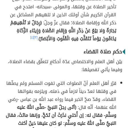
تأخير الصلاة عن وقتها، والمولى -سبحانه- امتدح في
القرآن الكريم شأن أولئك الذين لا تلهيهم المشاغل عن
ذكر الله وإقامة الصلاة؛ فقال عزّ وجلّ:
(رِجَالٌ لا تُلْهِيهِمْ
تِجَارَةٌ وَلا بَيْعٌ عَنْ ذِكْرِ اللَّهِ وَإِقَامِ الصَّلاةِ وَإِيتَاءِ الزَّكَاةِ
يَخَافُونَ يَوْماً تَتَقَلَّبُ فِيهِ الْقُلُوبُ وَالأَبْصَارُ)
.
[٣]
[٤]
حكم صلاة القضاء
بيّن أهل العلم والاختصاص عدّة أحكامٍ تتعلّق بقضاء الصلاة،
وفيما يأتي تفصيلها:
قرّر أهل العلم أنّ الصلوات التي تفوت المسلم ولم يصلّها
في وقتها تعدّ ديناً لازماً في ذمته، ويلزمه بفواتها
القضاء، وقدّ صحّ الخبر فيما رواه عبد الله بن عباس -رضي
الله عنهما- أنّه قال:
(أتَى رجلٌ النبيَّ -صلَّى اللهُ عليه
وسلَّم- فقال له: إن أُختي نذَرَتْ أن تَحُجَّ، وإنها ماتَتْ، فقال
النبيُّ صلَّى اللهُ عليه وسلَّم: لو كان عليها دَينٌ أكنتَ