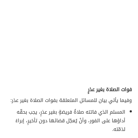
فوات الصلاة بغير عذرٍ
وفيما يأتي بيان للمسائل المتعلقة بفوات الصلاة بغير عذر:
المسلم الذي فاتته صلاةُ فريضةٍ بغير عذرٍ، يجب بحقّه
أداؤها على الفور، وأنْ يُعجّل قضائها دون تأخيرٍ، إبراءً
لذمّته.