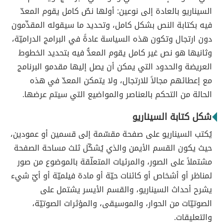
السيناريو بالعادة إلى نوعين: أولها نصٌ كامل يقوم المعدّ
فيه بكتابة النص بشكل كامل، وتحديد ما سيقوله المقدِّمون
دون ارتجال وتكون هذه السياسة عادةً في البرامج الدراميّة،
وثانيها هو نص غير كامل يقوم المعدُّ فيه بتحديد الخطوط
العريضة والحدود التي يمكن أن يصل إليها مقدمو البرنامج
مع إعطائهم مجالاً للارتجال، ولا يتمكن المعدّ في هذه
الحالة من التحكم بالعناصر والمواضيع التي سيتم عرضها.
شكل كتابة السيناريو
يُكتب السيناريو على صفحة مقسّمة إلى قسمين أو عمودين،
حيث يكون القسم الأيمن والذي يُشكّل ثلث مساحة الصفحة
مشتملاً على الصور، والمرئيات المتعلّقة بالموضوع من صور
لمناظر أو أشخاص أو كائنات حيّة أو مادة فيلميّة أو أيّ شيء
يشرح أحداث السيناريو، والقسم الأيسر يشتمل على
الصوتيّات من الحوار، والموسيقى، والمؤثرات الصوتيّة،
والتعليقات.