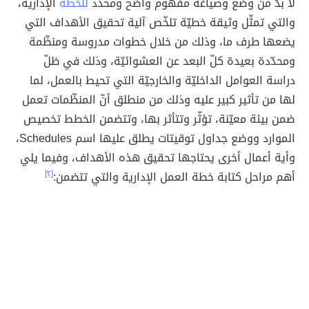
لا بدّ من وضع وصياغة مفهوم واضح ومحدد
للخطة
الإدارية،
والتي تمثّل وثيقة خطيّة تلخّص آلية تحقيق الأهداف التي
يضعها طرف ما، وذلك من خلال خطوات مدروسة ومنظّمة
ومحدّدة بعيدة كلّ البعد عن العشوائيّة، وذلك في ظلّ
دراسة العوامل الداخليّة والخارجيّة التي تحيط بالعمل، لما
لها من تأثير كبير عليه وذلك من منطلق أنّ المنظّمات تعمل
ضمن بيئة معيّنة، تؤثّر وتتأثر بها، وتتضمن الخطط تخصيص
الموارد ووضع جداول توقيتات يطلق عليها اسم Schedules،
وأية أعمال أخرى يحتاجها تحقيق هذه الأهداف، وفيما يلي
أهم مراحل كتابة خطة العمل الإدارية والتي تتضمن:
[٢]