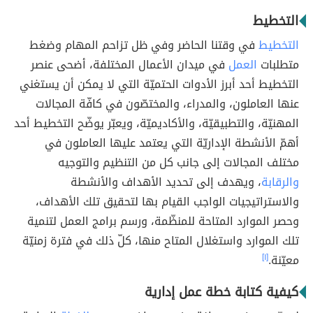
التخطيط
التخطيط
في وقتنا الحاضر وفي ظل تزاحم المهام وضغط
متطلبات
العمل
في ميدان الأعمال المختلفة، أضحى عنصر
التخطيط أحد أبرز الأدوات الحتميّة التي لا يمكن أن يستغني
عنها العاملون، والمدراء، والمختصّون في كافّة المجالات
المهنيّة، والتطبيقيّة، والأكاديميّة، ويعبّر يوضّح التخطيط أحد
أهمّ الأنشطة الإداريّة التي يعتمد عليها العاملون في
مختلف المجالات إلى جانب كل من التنظيم والتوجيه
والرقابة
، ويهدف إلى تحديد الأهداف والأنشطة
والاستراتيجيات الواجب القيام بها لتحقيق تلك الأهداف،
وحصر الموارد المتاحة للمنظّمة، ورسم برامج العمل لتنمية
تلك الموارد واستغلال المتاح منها، كلّ ذلك في فترة زمنيّة
معيّنة.
[١]
كيفية كتابة خطة عمل إدارية