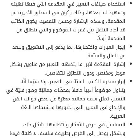
استخدام صياغات التعبير في المقدمة التي فيها تهيئة
وتمهيد لما بعدها، وذلك يكون في السطور الأخيرة من
المقدمة، وبهذه الإشارة وحسن التمهيد، يكون الكاتب
قد أجاد التنقل بين فقرات الموضوع والتي تنطلق من
المقدمة أولاً.
إيجاز العبارات واختصارها، بما يدعو إلى التشويق ويبعد
عن الملل والسآمة.
إشارة المقدّمة لأبرز ما يتضمّنه التعبير من عناوين بشكل
موجز ومختصر، ودون التطرّق للتفاصيل.
إبراز مقدرة الكاتب الفنيّة في التعبير، ولا سيّما أنّه
يتناول موضوعاً أدبياً حافلاً بمحطّات جماليّة وصور فنيّة في
التعبير، تمثل سمة جمالية معبّرة عن بعض جوانب الفن
والإبداع في التعبير التي تحتويها وتشتملها اللغة
العربية.
التسلسل في عرض الأفكار وانتظامها بشكل جيّد،
وبشكل يوصل إلى الغرض بطريقة سلسة، لا كلفة فيها