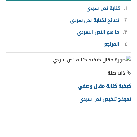
١
كتابة نص سردي
٢
نصائح لكتابة نص سردي
٣
ما هو النص السردي
٤
المراجع
ذات صلة
كيفية كتابة مقال وصفي
نموذج تلخيص نص سردي