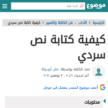
الرئيسية
/
الآداب
،
فن الكتابة والتعبير
/
كيفية كتابة نص سردي
كيفية كتابة نص
سردي
عنان أبودولة
تمت الكتابة بواسطة:
آخر تحديث:
١٠:٤٦ ، ٣ نوفمبر ٢٠٢١
أضف موضوع كمصدر مفضل في جوجل
محتويات