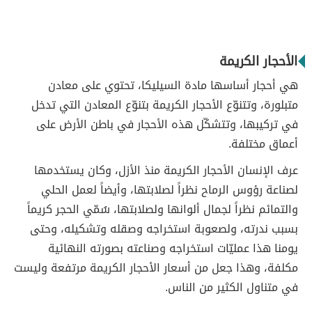
الأحجار الكريمة
هي أحجار أساسها مادة السيليكا، تحتوي على معادن
متبلورة، وتتنوّع الأحجار الكريمة بتنوّع المعادن التي تدخل
في تركيبها، وتتشكّل هذه الأحجار في باطن الأرض على
أعماق مختلفة.
عرف الإنسان الأحجار الكريمة منذ الأزل، وكان يستخدمها
لصناعة رؤوس الرماح نظراً لصلابتها، وأيضاً لعمل الحلي
والتمائم نظراً لجمال ألوانها ولصلابتها، سُمّي الحجر كريماً
بسبب ندرته، ولصعوبة استخراجه وصقله وتشكيله، وحتى
يومنا هذا عمليّات استخراجه وصناعته بصورته النهائية
مكلفة، وهذا جعل من أسعار الأحجار الكريمة مرتفعة وليست
في متناول الكثير من الناس.