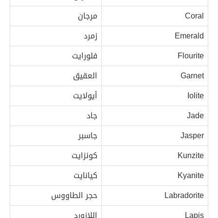
Coral
مرجان
Emerald
زمرد
Flourite
فلورايت
Garnet
العقيق
Iolite
أيولايت
Jade
جاد
Jasper
جاسبر
Kunzite
كونزايت
Kyanite
كيانايت
Labradorite
حجر الطاووس
Lapis
اللازورد