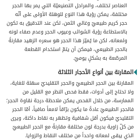
العناصر تختلف، والمراحل التصنيعيّة التي يمر بها الحجر
مختلفة، يمكن رؤية هذا النوع للوهلة الأولى على أنّه
حجر كريم طبيعيّ وغالي الثمن، لكن عند التدقيق به تكون
بالاستطاعة رؤية الشوائب وعيوب الحجر وعدم صفاء لونه
ولمعانه، لكن ما يُميّز هذا الحجر هو سعره الزهيد مقارنةً
بالحجر الطبيعي، فيمكن أن يتمّ استخدام القطعة
المرصّعة به بشكلٍ يوميّ.
المقارنة بين أنواع الأحجار الثلاثة
المقارنة بين الحجر الطبيعيّ والحجر التقليديّ سهلة للغاية،
ولا تحتاج إلى أدوات، فقط فحص النظر مع القليل من
الممارسة، من خلال الفحص يمكن ملاحظة درجة نقاوة الحجر؛
فالحجر الطبيعيّ عادةً ما يكون برّاقاً لامعاً صافياً، أمّا الحجر
التقليديّ فيكون أقل شفافية وتظهر به نقاط داكنة، ويرى
من كلّ زاوية بدرجة لون مختلفة مقارنةً مع الحجر الطبيعيّ
الذي يبقى لمعانه واحداً من مختلف النقاط والزوايا.