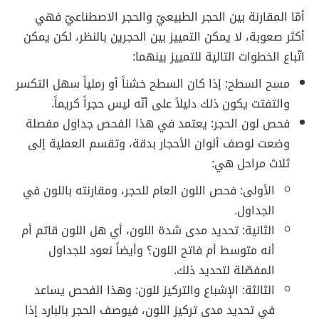
أمّا المقارنة بين الحجر الطبيعيّ والحجر الاصطناعيّ فهي
أكثر صعوبة، لا يمكن التمييز بين الحجرين بالنظر، لكن يمكن
اتّباع الخطوات التالية للتمييز بينهما:
مسح السطح: إذا كان السطح خشناً أو رملياً سهل التكسر
والتفتت يكون ذلك دليلاً على أنّه ليس حجراً كريماً.
فحص لون الحجر: يعتمد في هذا الفحص جداول مفصلة
وضعت لوصف ألوان الأحجار بدقة، وتقسم العملية إلى
ثلاث مراحل هي:
الأولى: فحص اللون العام للحجر، ومقارنته باللون في
الجداول.
الثانية: تحديد مدى شدة اللون، أي هل اللون قاتم أم
أنه متوسط أم فاتح اللون؟ وأيضاً نعود للجداول
المفصّلة لتحديد ذلك.
الثالثة: الإشباع والتركيز للون: وهذا الفحص يساعد
في تحديد مدى تركيز اللون، فيوصف الحجر بالبارد إذا