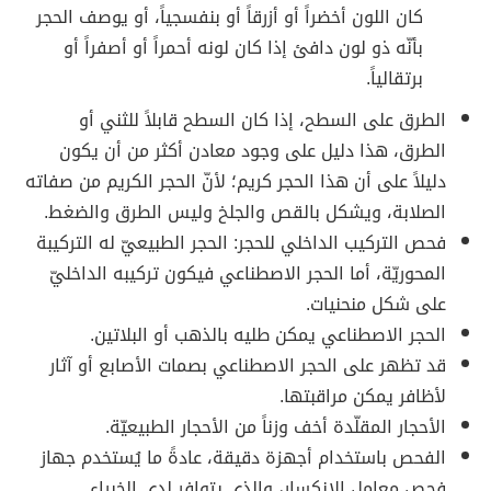
كان اللون أخضراً أو أزرقاً أو بنفسجياً، أو يوصف الحجر
بأنّه ذو لون دافئ إذا كان لونه أحمراً أو أصفراً أو
برتقالياً.
الطرق على السطح، إذا كان السطح قابلاً للثني أو
الطرق، هذا دليل على وجود معادن أكثر من أن يكون
دليلاً على أن هذا الحجر كريم؛ لأنّ الحجر الكريم من صفاته
الصلابة، ويشكل بالقص والجلخ وليس الطرق والضغط.
فحص التركيب الداخلي للحجر: الحجر الطبيعيّ له التركيبة
المحوريّة، أما الحجر الاصطناعي فيكون تركيبه الداخليّ
على شكل منحنيات.
الحجر الاصطناعي يمكن طليه بالذهب أو البلاتين.
قد تظهر على الحجر الاصطناعي بصمات الأصابع أو آثار
لأظافر يمكن مراقبتها.
الأحجار المقلّدة أخف وزناً من الأحجار الطبيعيّة.
الفحص باستخدام أجهزة دقيقة، عادةً ما يُستخدم جهاز
فحص معامل الانكسار، والذي يتوافر لدى الخبراء