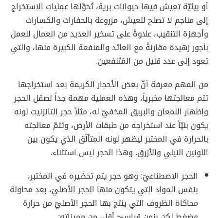
أو بيئيّة تعيش فيها حيوانات برية، تُحوّلها عمليات الاستخراج
إلى مناجم لا تصلح للعيش، مزروعة بالحفارات والكسارات
وأجهزة التنقيب، علاوةً على تسخير العديد من العمال للعمل
بأجور زهيدة مقارنةً مع العائد والمنفعة الكبيرة منها، والتي
تعود إلى عدد قليل من المُتَنفعين.
من المهم معرفة أنّ بعض الأحجار الكريمة بعد استخراجها
تتم معالجتها مخبرياً، وهذه العملية مهمة جداً لصقل الحجر
وإظهار اللمعان والبريق المخفيّ له، مثلاً حجر التانزنيت لونه
يكون بنيّاً عند استخراجه من طبقات الأرض، وتتمّ معالجته
بالحرارة في المختبر ليظهر لونه المتألّق الذي يكون بين
اللونين النيلي والأزرق. وهذا الحجر ليس استثناء.
الحجر الاصطناعيّ: وهو حجر يتم تحضيره في المختبر،
بنفس المواد التي يتكون منها الحجر الأصليَ، بعد محاولة
محاكاة الظروف التي ينتج بها الحجر الأصليّ من حرارة
وضغط لكن بزمن قياسيّ أقل، من مميزاته: