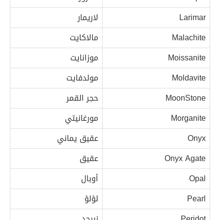
Larimar
لاريمار
Malachite
مالاكايت
Moissanite
موزانايت
Moldavite
مولدفايت
MoonStone
حجر القمر
Morganite
مورغانيتي
Onyx
عقيق يماني
Onyx Agate
عقيق
Opal
أوبال
Pearl
لؤلؤ
Peridot
زبرجد