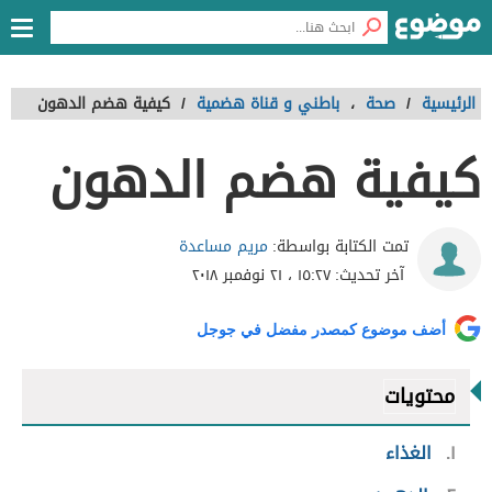
الرئيسية
/
صحة
،
باطني و قناة هضمية
/
كيفية هضم الدهون
كيفية هضم الدهون
مريم مساعدة
تمت الكتابة بواسطة:
آخر تحديث:
١٥:٢٧ ، ٢١ نوفمبر ٢٠١٨
أضف موضوع كمصدر مفضل في جوجل
محتويات
١
الغذاء