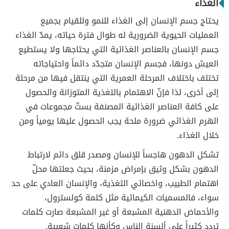
الغذاء
يحتاج جسم الإنسان إلى الغذاء للنمو وللقيام بجميع
العمليات الحيوية الضرورية له طوال فترة حياته، يمدّ الغذاء
جسم الإنسان بالعناصر الغذائية التي يحتاجها ولا يستطيع
العيش دونها، فجسم الإنسان متجدّد دائماً واحتياجاته
تختلف باختلاف المرحلة العمرية التي ينتقل فيها من مرحلة
إلى أخرى، لذا فإنّ الاهتمام بالتغذية المتوزانة والحصول
على كافة العناصر الغذائية المصنفة بستّ مجموعات في
الهرم الغذائي ضرورة ملحة يجب الحصول عليها يومياً ومن
خلال الغذاء.
تشكل الدهون هاجساً للإنسان ومصدر قلق دائم لارتباط
الدهون بشكل وثيق بإمراض مزمنة، بحيث جعلتها محلّ
اهتمام الطبيب، واخصائي التغذية، والإنسان العادي على حد
سواء، فالمسميات الكيمائية مثل كلمة كولسترول،
والأحماض الدهنية المشبعة أو غير المشبعة صارت كلمات
تردد كثيراً على ألسنة الناس وكأنها كلمات شعبية.