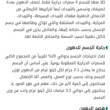
كلاً منها للجسم 4 سعرات حرارية فقط. تصنف الدهون بعدة
تصنيفات وتسمى بالليبدات تبعاً لتركيبها الكيمائي من
الأحماض الدهنية فهناك الليبدات البسيطة، والليبدات
المركبة، والليبدات المشتقة والتي تؤدّي وظائفها في جسم
الإنسان بحسب حاجاته إليها، والفائض يخزن في الجسم
ككتل دهنية تسبب السمنة والمخاطر التابعة لها.
حاجة الجسم للدهون
تقدّر احتياجات الجسم بحوالي 20% تقريباً من المجموع الكلي
للسعرات الحرارية المطلوبة يومياً، على أساس أن الجسم
يحتاج ما يعادل 1-2 جرام لكل كيلو غرام من الدهون لوزن
الجسم وذلك بحسب نوع العمل، والعمر. أمّا الأطفال
فيحتاجون إلى كمية أكبر من ذلك، فهم في طور النمو، إذ
يحتاجون إلى حوالي 2-3 غرامات لكل كيلو غرام واحد من وزن
الجسم.
هضم الدهون