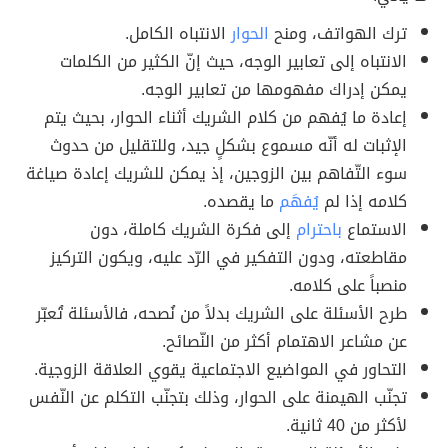
ترك الهواتف، ومنح
الحوار
الانتباه الكامل.
الانتباه إلى تعابير الوجه، حيث إنّ الكثير من الكلمات
يمكن إدراك مفهومها من تعابير الوجه.
إعادة ما يُفهم من كلام الشريك أثناء الحوار، بحيث يتم
الإثبات له أنّه مسموع بشكلٍ جيد، وللتقليل من حدوث
سوء التّفاهم بين الزوجين، إذ يمكن للشريك إعادة صياغة
كلامه إذا لم
يُفهَم
ما يقصده.
الاستماع
باحترام
إلى فكرة الشريك كاملة، دون
مقاطعته، ودون التفكير في الرّد عليه، ويكون التركيز
منصباً على كلامه.
طرح الأسئلة على الشريك بدلاً من نُصحه، فالأسئلة تُعبّر
عن مشاعر الاهتمام أكثر من النّصائح.
التحاور في المواضيع الاجتماعية يقوي العلاقة الزوجية.
تجنّب الهيمنة على الحوار، وذلك بتجنّب التكلم عن النّفس
لأكثر من 40 ثانية.