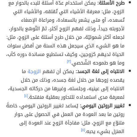
طرح الأسئلة:
يمكن استخدام عدّة أسئلة للبدء بالحوار مع
الزوج، مثل: معرفة الأشياء التي تُقلقه، والأشياء التي
تُسعده، أو متى يشعر بالسعادة، ومراعاة الإصغاء
لأجوبته جيداً، وذلك لفهم الزوج أكثر، ثمّ التّوسّع بالحوار،
لجعله أكثر شموليّة، من خلال طرح أسئلة على الزوج، مثل:
ما هو الشيء الذي سيجعل هذه السنة من أفضل سنوات
الحياة لديهم كزوجين، وكيف تستطيع مساندة دوره كأب،
وما هو طموحه الشّخصي.
[٣]
الانتباه إلى لغة الجسد:
يمكن أن تفهم
الزوجة
ما
يقصده زوجها من خلال لغة جسده، وذلك من خلال
الانتباه إلى عينيه، وجلسته، وغيرها من حركاته الجسدية،
لمعرفة مدى استعداده للتحاور بعقلية منفتحة.
[٤]
تغيير الروتين اليومي:
يُساعد تغيير الروتين اليومي، خاصةً
روتين ما بعد العودة من العمل في الحصول على حوار
متنوّع مع الزوج، مثل: مفاجأة الزوج عند العودة إلى
المنزل بشيء يحبه.
[٥]