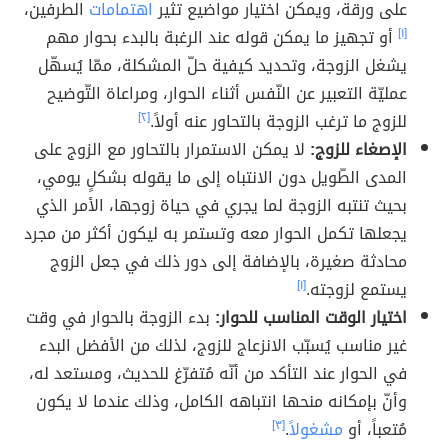
على ورقة، ويمكن اختيار مواضيع تثير
اهتمامات
الطرفين،
[١]
أو تجهيز ما يمكن قوله عند الرغبة بالبدء بحوار مهم
يشغل الزوجة، وتحديد كيفية حلّ المشكلة، ممّا يُسهّل
عمليّة التعبير عن النّفس أثناء الحوار، ومراعاة التّوضيح
للزوج ما ترغب الزوجة بالتحاور عنه أولاً.
[٢]
الإصغاء للزوج:
لا يمكن الاستمرار بالتحاور مع الزوج على
المدى الطّويل دون الانتباه إلى ما يقوله بشكلٍ يومي،
بحيث تنتبه الزوجة لما يجري في حياة زوجها، الأمر الذي
يجعلها تكمل الحوار معه وتستمر به ليكون أكثر من مجرد
محادثة صغيرة، بالإضافة إلى دور ذلك في جعل الزوج
يستمع لزوجته.
[١]
اختيار الوقت المناسب للحوار:
بدء الزوجة بالحوار في وقت
غير مناسب يُسبّب الانزعاج للزوج، لذلك من الأفضل البدء
في الحوار عند التأكد من أنّه مُتفرّغ للحديث، ومستعد له،
وأنّ بإمكانه منحها انتباهه الكامل، وذلك عندما لا يكون
مُتعباً، أو
مشغولاً
.
[٣]