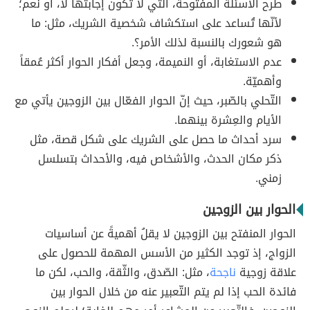
طرح الأسئلة المفتوحة، التي لا تكون إجابتها لا، أو نعم؛
لأنّها تُساعد على استكشاف شخصية الشريك، مثل: ما
هو شعورك بالنسبة لذلك الأمر؟.
عدم الاستغابة، أو النميمة، وجعل أفكار الحوار أكثر عُمقاً
وأهميّة.
التّحلي بالصّبر، حيث إنّ الحوار الفعّال بين الزوجين يأتي مع
الأيام والعِشرة بينهما.
سرد أحداث ما حصل على الشريك على شكل قصة، مثل
ذكر مكان الحدث، والأشخاص فيه، والأحداث بتسلسل
زمني.
الحوار بين الزوجين
الحوار المنفتح بين الزوجين لا يقلُ أهميةً عن أساسيات
الزواج، إذ توجد الكثير من الأسس المهمة للحصول على
علاقة زوجية
ناجحة
، مثل: الصّدق، والثّقة، والحب، لكن ما
فائدة الحب إذا لم يتم التّعبير عنه من خلال الحوار بين