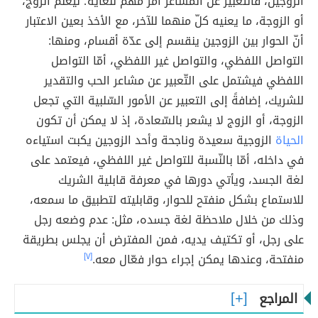
الزوجين، فالتّعبير عن المشاعر أمر مهم للغاية؛ ليعلم الزوج،
أو الزوجة، ما يعنيه كلّ منهما للآخر، مع الأخذ بعين الاعتبار
أنّ الحوار بين الزوجين ينقسم إلى عدّة أقسام، ومنها:
التواصل اللفظي، والتواصل غير اللفظي، أمّا التواصل
اللفظي فيشتمل على التّعبير عن مشاعر الحب والتقدير
للشريك، إضافةً إلى التعبير عن الأمور السّلبية التي تجعل
الزوجة، أو الزوج لا يشعر بالسّعادة، إذ لا يمكن أن تكون
الحياة
الزوجية سعيدة وناجحة وأحد الزوجين يكبت استياءه
في داخله، أمّا بالنّسبة للتواصل غير اللفظي، فيعتمد على
لغة الجسد، ويأتي دورها في معرفة قابلية الشريك
للاستماع بشكل منفتح للحوار، وقابليته لتطبيق ما سمعه،
وذلك من خلال ملاحظة لغة جسده، مثل: عدم وضعه رجل
على رجل، أو تكتيف يديه، فمن المفترض أن يجلس بطريقة
منفتحة، وعندها يمكن إجراء حوار فعّال معه.
[٧]
المراجع