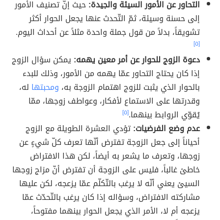
التحاور عن الأمور السيئة والجيدة:
حيث إنّ تصنيف الأمور
إلى حسنة وسيئة، ثمّ التّحدث عنها يجعل الحوار أكثر
تشويقاً، بدلاً من قول جملة واحدة مثلاً عن أحداث اليوم.
[٥]
دعوة الزوج للحوار عن أمر معين يهمه:
يمكن سؤال الزوج
إذا كان يحتاج التحاور عمّا يهمه من الأمور، وذلك للبدء
بالحوار الذي يثبت للزوج اهتمام الزوجة به،
ومحبتها
له،
وقدرتها على الاستماع لأفكار، وعواطف زوجها، ممّا
يُقوّي الروابط بينهما.
[٥]
عدم وضع الفرضيات:
تؤدي العشرة الطويلة مع الزوج
أحياناً إلى جعل الزوجة تفترض أنّها تعرف كلّ شيءٍ عن
زوجها، وتعرف ما يشعر به أيضاً، لكن هذا الافتراض
خاطئ غالباً، فليس على الزوجة أن تفترض أنّ مزاج زوجها
السيئ يعني أنّه لا يرغب بالتّكلّم عمّا يزعجه، لكن عليها
مشاركته الافتراض، وسؤاله إذا كان يرغب بالتّحدّث عمّا
يزعجه أم لا، الأمر الذي يجعل الحوار بينهما مفتوحاً،