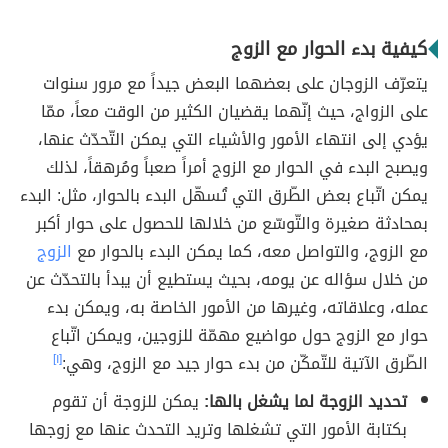
كيفية بدء الحوار مع الزوج
يتعرّف الزوجان على بعضهما البعض جيداً مع مرور سنوات
على الزواج، حيث إنّهما يقضيان الكثير من الوقت معاً، ممّا
يؤدي إلى انتهاء الأمور والأشياء التي يمكن التّحدّث عنها،
ويصبح البدء في الحوار مع الزوج أمراً صعباً ومُرهقاً، لذلك
يمكن اتّباع بعض الطّرق التي تُسهّل البدء بالحوار، مثل: البدء
بمحادثة صغيرة والتّوسّع من خلالها للحصول على حوار أكبر
مع الزوج، والتواصل معه، كما يمكن البدء بالحوار مع
الزوج
من خلال سؤاله عن يومه، بحيث يستطيع أن يبدأ بالتحدّث عن
عمله، وعلاقاته، وغيرها من الأمور الخاصة به، ويمكن بدء
حوار مع الزوج حول مواضيع مهمّة للزوجين، ويمكن اتّباع
الطّرق الآتية للتّمكّن من بدء حوار جيد مع الزوج، وهي:
[١]
تحديد الزوجة لما يشغل بالها:
يمكن للزوجة أن تقوم
بكتابة الأمور التي تشغلها وتريد التحدث عنها مع زوجها