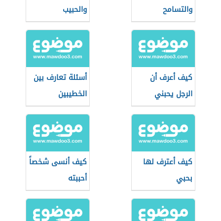
والتسامح
والحبيب
كيف أعرف أن
أسئلة تعارف بين
الرجل يحبني
الخطيبين
بصدق
كيف أعترف لها
كيف أنسى شخصاً
بحبي
أحببته