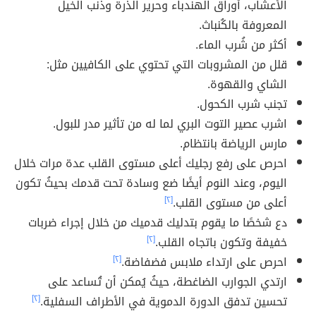
الأعشاب، أوراق الهندباء وحرير الذرة وذنب الخيل
المعروفة بالكُنباث.
أكثر من شُرب الماء.
قلل من المشروبات التي تحتوي على الكافيين مثل:
الشاي والقهوة.
تجنب شرب الكحول.
اشرب عصير التوت البري لما له من تأثير مدر للبول.
مارس الرياضة بانتظام.
احرص على رفع رجليك أعلى مستوى القلب عدة مرات خلال
اليوم، وعند النوم أيضًا ضع وسادة تحت قدمك بحيثُ تكون
أعلى من مستوى القلب.
[٢]
دع شخصًا ما يقوم بتدليك قدميك من خلال إجراء ضربات
خفيفة وتكون باتجاه القلب.
[٢]
احرص على ارتداء ملابس فضفاضة.
[٢]
ارتدي الجوارب الضاغطة، حيثُ يُمكن أن تُساعد على
تحسين تدفق الدورة الدموية في الأطراف السفلية.
[٢]