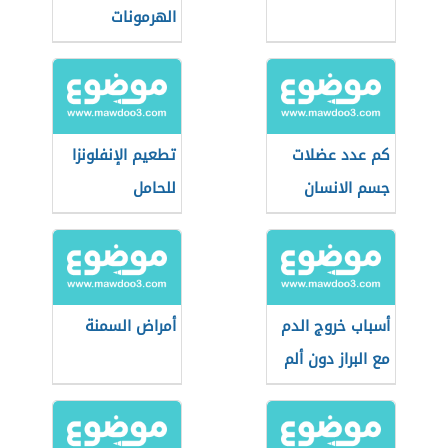
الهرمونات
كم عدد عضلات
تطعيم الإنفلونزا
جسم الانسان
للحامل
أسباب خروج الدم
أمراض السمنة
مع البراز دون ألم