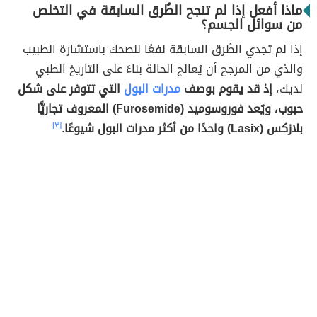
ماذا أفعل إذا لم تنجح الطُرق السابقة في التخلص
من سوائل الجسم؟
إذا لم تجدي الطُرق السابقة نفعًا ننصحك باستشارة الطبيب
والذي من المرجح أن يُعالج الحالة بناءً على التاريخ الطبي
لديك،
إذ قد يقوم بوصف
مدرات البول
التي تتوفر على شكل
حبوب، ويُعد فوروسوميد (Furosemide) المعروف تجاريًّا
بلازكس (Lasix) واحدًا من أكثر مدرات البول شيوعًا
.
[٣]