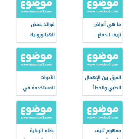
ما هي أعراض
فوائد حمض
نزيف الدماغ
الهيالورونيك
للبشرة
الفرق بين الإهمال
الأدوات
الطبي والخطأ
المستخدمة في
الطبي
طب النساء
والتوليد
مفهوم تليف
نظام الرعاية