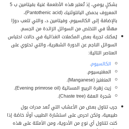
بشكلٍ يومي، إذ تُعتبر هذه الأطعمة غنية بفيتامين ب 5
المعروف بحمض البانتوثنيك (Pantothenic acid)،
بالإضافة إلى الكالسيوم، وفيتامين د، والتي تلعب دورًا
مهمًّا في التخلص من السوائل الزائدة من الجسم.
يُمكنك تجربة بعض المكملات الغذائية في حالات احتباس
السوائل الناجم عن الدورة الشهرية، والتي تحتوي على
العناصر التالية:
الكالسيوم
.
المغنيسيوم.
المنغنيز (Manganese).
زيت زهرة الربيع المسائية (Evening primrose oil).
شجرة العفة (Chaste tree).
جرب تناول بعض من الأعشاب التي تُعد مدرات بول
طبيعية، ولكن احرص على استشارة الطبيب أولًا خاصًة إذا
كنت تتناول أي نوع من الأدوية، ومن الأمثلة على هذه