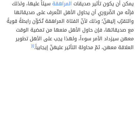
يمكن أن يكون تأثير صديقات
المراهقة
سيئاً عليها، ولذلك
فإنّه من الضّروري أن يحاول الأهل التّعرف على صديقاتها
والتقرّب إليهنّ؛ وذلك لأنّ الفتاة المراهقة تُكوِّن رابطةً قويةً
مع صديقاتها، فإن حاول الأهل منعها من تمضية الوقت
معهن سيزداد الأمر سوءاً، ولهذا يجب على الأهل تطوير
العلاقة معهن، ثمّ محاولة التأثير عليهنّ إيجابياً.
[١]