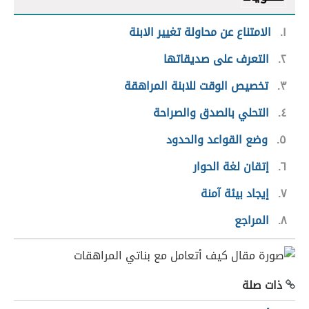
١
الامتناع عن محاولة تغيير الابنة
٢
التعرف على صديقاتها
٣
تخصيص الوقت للابنة المراهقة
٤
التحلي بالصدق والصراحة
٥
وضع القواعد والحدود
٦
إتقان لغة الحوار
٧
إيجاد بيئة آمنة
٨
المراجع
ذات صلة