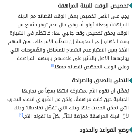
تخصيص الوقت للابنة المراهقة
يجب على الأهل تخصيص بعض الوقت لقضائه مع الابنة
المراهقة وجعله أولويةً، وفي حال عدم توفر متّسع من
الوقت يمكن تخصيص وقت جانبي لها؛ كالتكلّم في السّيارة
وقت الذهاب إلى المدرسة إن تتطلّب الأمر ذلك، ومن المهم
الأخذ بعين الاعتبار عدم السّماح للمشاكل والضّغوطات التي
يواجهها الأهل بالتأثير على علاقتهم بابنتهم المراهقة
وعلى الوقت المخصّص لقضائه معها.
[١]
التحلي بالصدق والصراحة
يُفضّل أن تقوم الأم بمشاركة ابنتها بعضٍاً من تجاربها
الحياتية حين كانت مراهقةً، ولكن من الضّروري انتقاء التجارب
التي يُمكن الحديث عنها وتلك التي يُفضّل تفاديها؛ وذلك
لأنّ الابنة المراهقة مُعرّضة للتأثّر بكلّ ما تقوله الأم.
[٢]
وضع القواعد والحدود