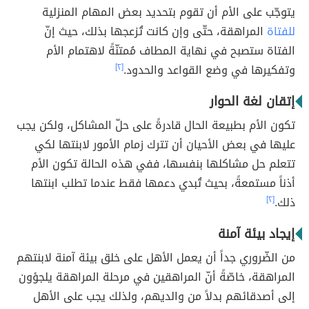
يتوجّب على الأم أن تقوم بتحديد بعض المهام المنزلية
للفتاة
المراهقة، حتّى وإن كانت تُزعجها بذلك، حيث إنّ
الفتاة ستصبح في نهاية المطاف مُمتنّةً لاهتمام الأم
وتفكيرها في وضع القواعد والحدود.
[٢]
إتقان لغة الحوار
تكون الأم بطبيعة الحال قادرةً على حلّ المشاكل، ولكن يجب
عليها في بعض الأحيان أن تترك زمام الأمور لابنتها لكي
تتعلم حل مشاكلها بنفسها، ففي هذه الحالة تكون الأم
أذناً مستمعةً، بحيث تُبدي دعمها فقط عندما تطلب ابنتها
ذلك.
[٢]
إيجاد بيئة آمنة
من الضّروري جداً أن يعمل الأهل على خلق بيئة آمنة لابنتهم
المراهقة، خاصّةً أنّ المراهقين في مرحلة المراهقة يلجؤون
إلى أصدقائهم بدلاً من والديهم، ولذلك يجب على الأهل