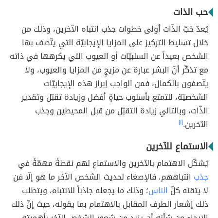
حب الذات
يُعدّ حُبّ الذّات أولى خطوات جذب انتباه الآخرين، وذلك من
خلال تسليط التركيز على المزايا الإيجابيّة التي يتّصف بها
الشخص بعيداً عن السلبيّات أو العيوب التي يكرهها في ذاته
مع تذكّر أنّ البشر عبارة عن مزيجٍ من المزايا والعيوب، ولا
يتّصفون بالكمال، فمن الواجب إبراز هذه الإيجابيّات
الشخصيّة، للتمتع بأسلوب حياةٍ أفضل وزيادة تقبّل وتقدير
الذّات، وبالتالي زيادة التقبّل من قبل المحيطين وجذب
الآخرين.
[١]
الاستماع للآخرين
يُشكّل الاهتمام بالآخرين والاستماع لهم نقطةً مهمّةً في
جذب
انتباههم، فالإصغاء لحديث الشخص الآخر ما هو إلّا فن
لا يتقنه كلّ
الناس
؛ وذلك ما يجعله جاذباً للانتباه، ويتطلب
ذلك إشعار الطرف المقابل بالاهتمام بما يقوله، حيث إنّ ذلك
الإيحاء من شأنه أن يزيد من شعور الشخص الآخر بأهميته