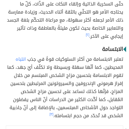
حتّى السخرية الذاتية وإلقاء النكات على الذّات، كلّ ما
يحتاجه الأمر هو التحلّي بالثقة أثناء الحديث، وزيادة ممارسة
ذلك الأمر لجعله أكثر سهولة، مع مراعاة التحكّم بلغة الجسد
والتعابير الخاصة بحيث تكون مليئةً بالعاطفة وذات تأثير
إيجابي على الآخر.
[٢]
الابتسامة
تعتبر الابتسامة من أكثر السلوكيات قوةً في جذب
انتباه
المحيطين، كما أنّها سهلة وبسيطة ولا تكلّف أيّ جهد، كما
تقوم الابتسامة بتحسين مزاج الشخص المبتسم من خلال
إفراز هرموني الإندروفين والسيروتونين المرتبطين بتحسين
المزاج، فإنّها كذلك تساعد على تحسين مزاج الشخص
المُقابل، كما أكّدت الكثير من الدراسات أنّ الناس يفضلون
التواجد حول الأشخاص المبتسمين، بالإضافة إلى أنّ جاذبية
الشخص قد تُحدّد من حجم ابتسامته.
[٣]