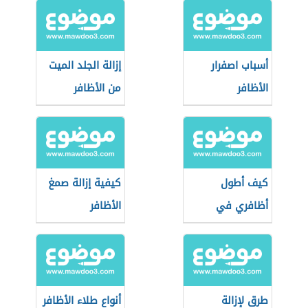
أسباب اصفرار
إزالة الجلد الميت
الأظافر
من الأظافر
كيف أطول
كيفية إزالة صمغ
أظافري في
الأظافر
يومين
طرق لإزالة
أنواع طلاء الأظافر