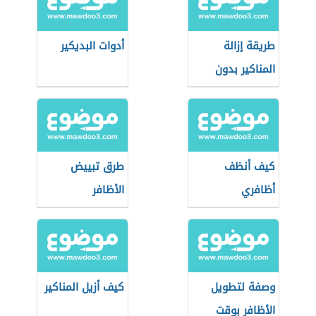
طريقة إزالة
أدوات البديكير
المناكير بدون
مزيل
كيف أنظف
طرق تبييض
أظافري
الأظافر
وصفة لتطويل
كيف أزيل المناكير
الأظافر بوقت