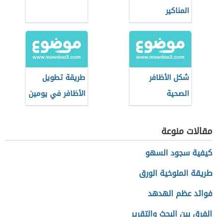
المناكير
شكل الأظافر
طريقة تطويل
الصحية
الأظافر في يومين
مقالات منوعة
كيفية سجود السهو
طريقة الملوخية الورق
فوائد عظم الهدهد
الفرق بين البحث والتقرير