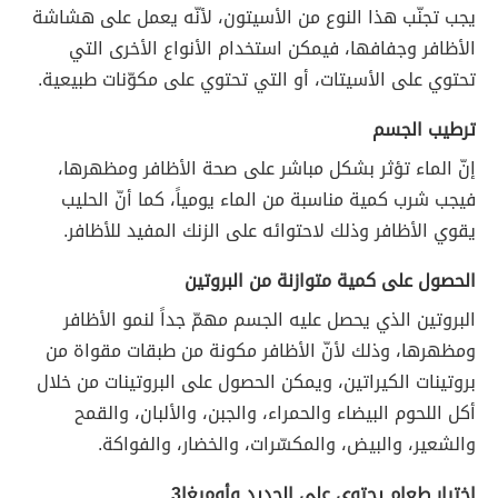
يجب تجنّب هذا النوع من الأسيتون، لأنّه يعمل على هشاشة
الأظافر وجفافها، فيمكن استخدام الأنواع الأخرى التي
تحتوي على الأسيتات، أو التي تحتوي على مكوّنات طبيعية.
ترطيب الجسم
إنّ الماء تؤثر بشكل مباشر على صحة الأظافر ومظهرها،
فيجب شرب كمية مناسبة من الماء يومياً، كما أنّ الحليب
يقوي الأظافر وذلك لاحتوائه على الزنك المفيد للأظافر.
الحصول على كمية متوازنة من البروتين
البروتين الذي يحصل عليه الجسم مهمّ جداً لنمو الأظافر
ومظهرها، وذلك لأنّ الأظافر مكونة من طبقات مقواة من
بروتينات الكيراتين، ويمكن الحصول على البروتينات من خلال
أكل اللحوم البيضاء والحمراء، والجبن، والألبان، والقمح
والشعير، والبيض، والمكسّرات، والخضار، والفواكة.
اختيار طعام يحتوي على الحديد وأوميغا3