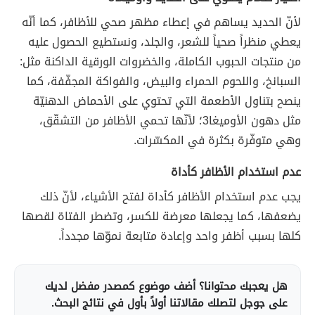
لأنّ الحديد يساهم في إعطاء مظهر صحي للأظافر، كما أنّه
يعطي منظراً صحياً للشعر، والجلد، ونستطيع الحصول عليه
من منتجات الحبوب الكاملة، والخضروات الورقية الداكنة مثل:
السبانخ، واللحوم الحمراء والبيض، والفواكة المجفّفة، كما
ينصح بتناول الأطعمة التي تحتوي على الأحماض الدهنيّة
مثل دهون الأوميغا3؛ لأنّها تحمي الأظافر من التشقّق،
وهي متوفّرة بكثرة في المكسّرات.
عدم استخدام الأظافر كأداة
يجب عدم استخدام الأظافر كأداة لفتح الأشياء، لأنّ ذلك
يضعفها، كما يجعلها معرضة للكسر، وتضطر الفتاة لقصها
كلها بسبب أظفر واحد وإعادة متابعة نموّها مجدداً.
هل يعجبك محتوانا؟ أضف موضوع كمصدر مفضل لديك
على جوجل لتصلك مقالاتنا أولاً بأول في نتائج البحث.