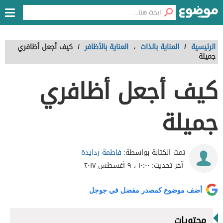
الرئيسية
/
العناية بالذات
،
العناية بالأظافر
/
كيف أجعل أظافري
جميلة
كيف أجعل أظافري
جميلة
فاطمة ردايدة
تمت الكتابة بواسطة:
آخر تحديث:
١٠:٠٠ ، ٩ أغسطس ٢٠١٧
أضف موضوع كمصدر مفضل في جوجل
محتويات