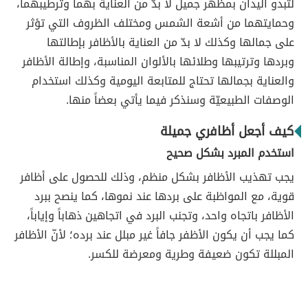
لتبدو اليدان بمظهر جميل لا بدّ من العناية بهما وترطيبهما،
وحمايتهما من أشعة الشمس ومختلف الظروف التي تؤثر
على جمالها وكذلك لا بدّ من العناية بالأظافر بإطالتها
وبردها وترتيبها وطلائها بالألوان المناسبة، وإطالة الأظافر
والعناية بجمالها تحتاج للمتابعة اليومية وكذلك استخدام
الوصفات الطبيعيّة وسنذكر فيما يأتي بعضاً منها.
كيف أجعل أظافري جميلة
استخدم المبرد بشكل صحيح
يجب تهذيب الأظافر بشكل منظم، وذلك للحصول على أظافر
قوية، مع المواظبة على بردها عند نموها، كما ينصح ببرد
الأظافر باتجاه واحد، وتجنب البرد في اتجاهين ذهاباً وإياباً،
كما يجب أن يكون الأظفر جافاً غير مبلل عند برده؛ لأنّ الأظافر
المبللة تكون ضعيفة وطرية ومعرضة للكسر.