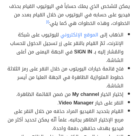
يمكن للشخص الذي يملك حساباً في اليوتيوب القيام بحذف
فيديو على حسابه في اليوتيوب من خلال القيام بعدد من
الخطوات، وهذه الخطوات هي كما يلي:
[١]
الذهاب إلى
الموقع الإلكتروني
لليوتيوب على شبكة
الإنترنت، ثمّ القيام بالنقر على زر تسجيل الدخول للحساب
والمُشار إليه بـ
SIGN IN
في الجهة اليمنى من أعلى
الشاشة.
فتح قائمة خيارات اليويتوب من خلال النقر على رمز الثلاثة
خطوط المتوازية الظاهرة في الجهة العليا من أيسر
الشاشة.
إختيار الخيار
My channel
من ضمن القائمة الظاهرة.
النقر على خيار
Video Manager
.
القيام بتحديد الفيديو المراد حذفه من خلال النقر على
مربع الإختيار الظاهر بجانبه، علماً أنّه يمكن تحديد أكثر من
فيديو بهدف حذفهن دفعة واحدة.