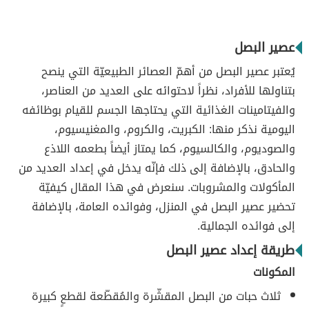
عصير البصل
يُعتبر عصير البصل من أهمّ العصائر الطبيعيّة التي ينصح
بتناولها للأفراد، نظراً لاحتوائه على العديد من العناصر،
والفيتامينات الغذائية التي يحتاجها الجسم للقيام بوظائفه
اليومية نذكر منها: الكبريت، والكروم، والمغنيسيوم،
والصوديوم، والكالسيوم، كما يمتاز أيضاً بطعمه اللاذع
والحادق، بالإضافة إلى ذلك فإنّه يدخل في إعداد العديد من
المأكولات والمشروبات. سنعرض في هذا المقال كيفيّة
تحضير عصير البصل في المنزل، وفوائده العامة، بالإضافة
إلى فوائده الجمالية.
طريقة إعداد عصير البصل
المكونات
ثلاث حبات من البصل المقشّرة والمُقطّعة لقطعٍ كبيرة