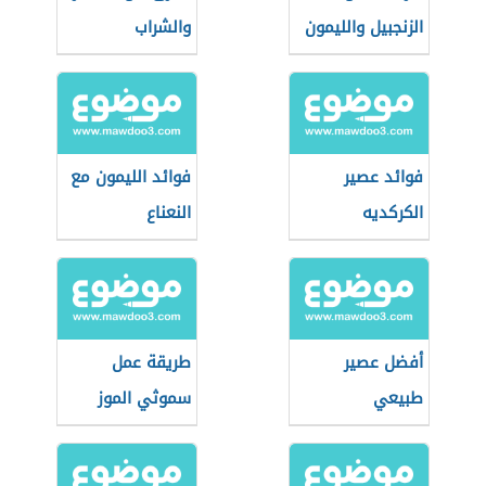
الزنجبيل والليمون
والشراب
فوائد عصير
فوائد الليمون مع
الكركديه
النعناع
أفضل عصير
طريقة عمل
طبيعي
سموثي الموز