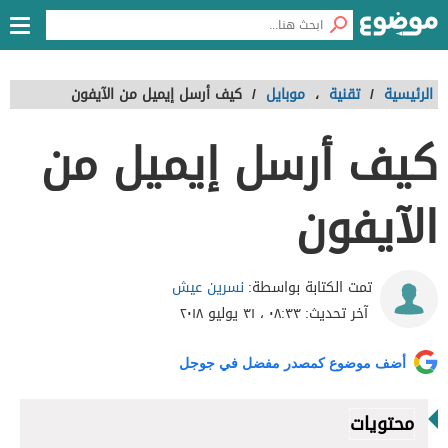
الرئيسية
/
تقنية
،
موبايل
/
كيف أرسل إيميل من الآيفون
كيف أرسل إيميل من
الآيفون
نسرين عيش
تمت الكتابة بواسطة:
آخر تحديث:
٠٨:٣٣ ، ٣١ يوليو ٢٠١٨
أضف موضوع كمصدر مفضل في جوجل
محتويات