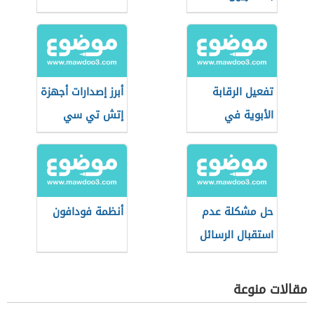
تفعيل الرقابة
أبرز إصدارات أجهزة
الأبوية في
إتش تي سي
الآيفون
لعام 2021
حل مشكلة عدم
أنظمة فودافون
استقبال الرسائل
النصية في
الأندرويد
مقالات منوعة