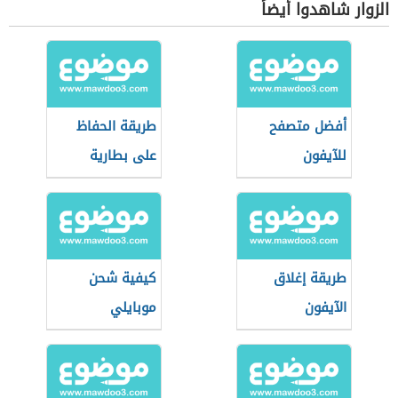
الزوار شاهدوا أيضاً
أفضل متصفح
طريقة الحفاظ
للآيفون
على بطارية
الآيفون
طريقة إغلاق
كيفية شحن
الآيفون
موبايلي