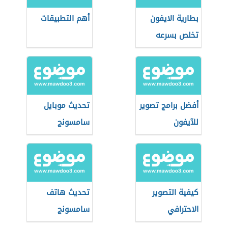
بطارية الايفون
أهم التطبيقات
تخلص بسرعه
أفضل برامج تصوير
تحديث موبايل
للآيفون
سامسونج
كيفية التصوير
تحديث هاتف
الاحترافي
سامسونج
بالموبايل