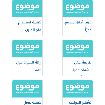
كيف أجعل جسمي
كيفية استخدام
قويّاً
ملح الحليب
طريقة جعل
إزالة السواد حول
الشفاه حمراء
الفم
طبيعياً
تشقير الحواجب
كيفية غسل