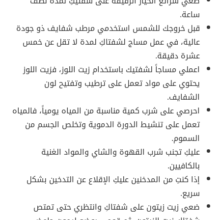
ضعي شرائع الخيار الرقيقة على شفتيكِ لمدة نصف
ساعة.
قبل خروجك للشمس استخدمي مرطب شفايف ذو جودة
عالية، في عمل مساج لشفتاكِ لمدة لا تقل عن خمس
عشرة دقيقة.
اعملي مساجاً لشفتيك باستخدام زيت اللوز، فزيت اللوز
يحتوي على مواد تعمل على ترطيب وتفتيح لون
الشفايف.
احرصي على شرب كمية مناسبة من المياه يومياً، فالمياه
تعمل على تنشيط الدورة الدموية وتخلص الجسم من
السموم.
عليكِ تجنب شرب القهوة والشاي والمواد الغنية
بالكافيين.
إذا كنتِ من المدخنين عليكِ الإقلاع عن التدخين بشكل
سريع.
ضعي زيت زيتون على شفتاكِ وانتظري حتى تمتص