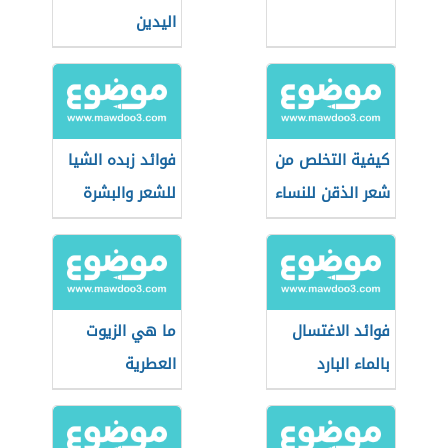
اليدين
كيفية التخلص من
فوائد زبده الشيا
شعر الذقن للنساء
للشعر والبشرة
فوائد الاغتسال
ما هي الزيوت
بالماء البارد
العطرية