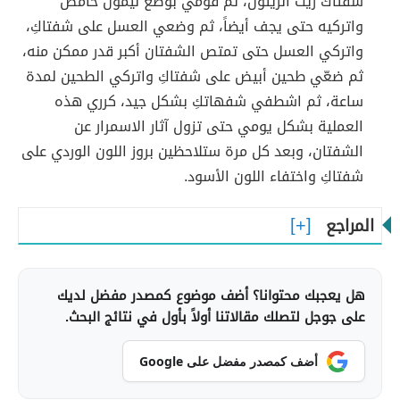
شفتاك زيت الزيتون، ثم قومي بوضع ليمون حامض
واتركيه حتى يجف أيضاً، ثم وضعي العسل على شفتاكِ،
واتركي العسل حتى تمتص الشفتان أكبر قدر ممكن منه،
ثم ضعّي طحين أبيض على شفتاكِ واتركي الطحين لمدة
ساعة، ثم اشطفي شفهاتكِ بشكل جيد، كرري هذه
العملية بشكل يومي حتى تزول آثار الاسمرار عن
الشفتان، وبعد كل مرة ستلاحظين بروز اللون الوردي على
شفتاكِ واختفاء اللون الأسود.
المراجع
هل يعجبك محتوانا؟ أضف موضوع كمصدر مفضل لديك
على جوجل لتصلك مقالاتنا أولاً بأول في نتائج البحث.
أضف كمصدر مفضل على Google