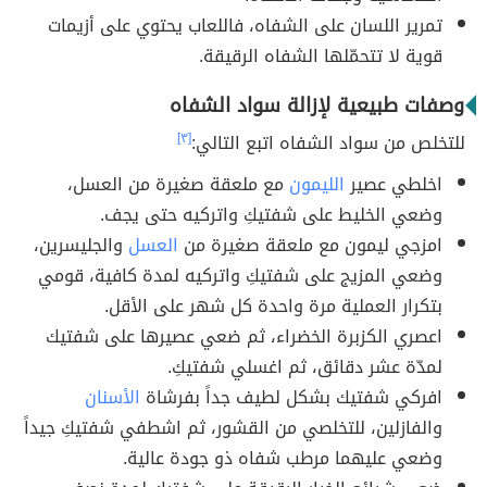
تمرير اللسان على الشفاه، فاللعاب يحتوي على أزيمات
قوية لا تتحمّلها الشفاه الرقيقة.
وصفات طبيعية لإزالة سواد الشفاه
للتخلص من سواد الشفاه اتبع التالي:
[٣]
اخلطي عصير
الليمون
مع ملعقة صغيرة من العسل،
وضعي الخليط على شفتيكِ واتركيه حتى يجف.
امزجي ليمون مع ملعقة صغيرة من
العسل
والجليسرين،
وضعي المزيج على شفتيكِ واتركيه لمدة كافية، قومي
بتكرار العملية مرة واحدة كل شهر على الأقل.
اعصري الكزبرة الخضراء، ثم ضعي عصيرها على شفتيك
لمدّة عشر دقائق، ثم اغسلي شفتيكِ.
افركي شفتيك بشكل لطيف جداً بفرشاة
الأسنان
والفازلين، للتخلصي من القشور، ثم اشطفي شفتيكِ جيداً
وضعي عليهما مرطب شفاه ذو جودة عالية.