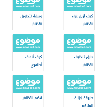
كيف أزيل غراء
وصفة لتطويل
الأظافر
الأظافر
طرق تنظيف
كيف أنظف
الأظافر
أظافري
طريقة لإزالة
قضم الأظافر
المناكير