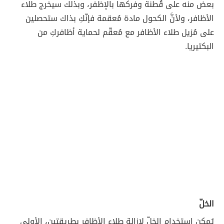
بعض منه على قُطنة وفركها بالإظفر، وبذلك سيخرج طلاء
الأظافر، ولأنَّ الكحول مادة مُعقمة فإنّكِ بذاك ستحصلين
على مُزيل طلاء الأظافر مع مُعقّم لحماية أظافركِ من
البكتيريا.
الخلّ
يُمكن استخدام الخلّ لإزالة طلاء الأظافر بطريقتين، الأولى