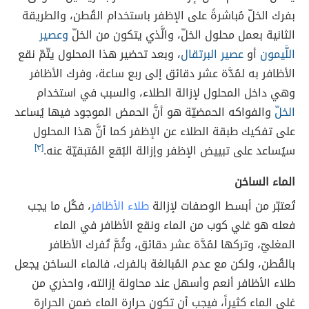
بفرك الخلّ مُباشرةً على الإظفر باستخدام القُطن، والطريقة
الثانية بعمل محلول الخلّ، والَّذي يتكون من الخلّ
وعصير
اللَّيمون
أو
عصير البرتقال
، وبعد تحضير هذا المحلول يتّمّ نقع
الأظافر به لمُدَّة عشر دقائق إلى ربع ساعة، وفرك الأظافر
وهي داخل المحلول لإزالة الطلاء، والسبب في استخدام
الخلّ
والفواكه الحمضيّة هو أنَّ الحمض الموجود فيها يُساعد
على تفكيك طبقة الطلاء عن الإظفر كما أنَّ هذا المحلول
سيُساعد على تبييض الإظفر وإزالة البُقع المُتبقيّة عنه.
[٣]
الماء الساخن
تُعتبّر من أبسط الوصفات لإزالة
طلاء الأظافر
، فكُل ما يجب
فعله هو غلي كوب من الماء ونقع الأظافر في الماء
المغليّ، وتركها لمُدَّة عشر دقائق، وثُمَّ تُفرك الأظافر
بالقُطن، ولكن مع عدم المُبالغة بالفرك، فالماء الساخن يجعل
طلاء الأظافر أنعم وأسهل عند محاولة إزالته، واحذري من
غلي الماء كثيراً، فيجب أن تكون حرارة الماء ضمن الحرارة