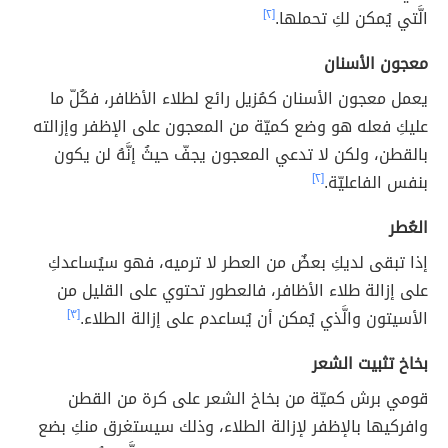
الَّتي يُمكن لكِ تحملها.
[٢]
معجون الأسنان
يعمل معجون الأسنان كمُزيل رائع لطلاء الأظافر، فكُلّ ما
عليكِ فعله هو وضع كميّة من المعجون على الإظفر وإزالته
بالقطن، ولكن لا تدعي المعجون يجفّ حيثُ إنَّهُ لن يكون
بنفس الفاعليّة.
[٢]
العُطر
إذا تبقى لديكِ بعضٌ من العطر لا ترميه، فهو سيُساعدكِ
على إزالة طلاء الأظافر، فالعطور تحتوي على القليل من
الأسيتون والَّذي يُمكن أن يُساعدم على إزالة الطلاء.
[٣]
بخاخ تثبيت الشعر
قومي برش كميّة من بخاخ الشعر على كرة من القطن
وافركيها بالإظفر لإزالة الطلاء، وذلك سيستغرق منكِ بضع