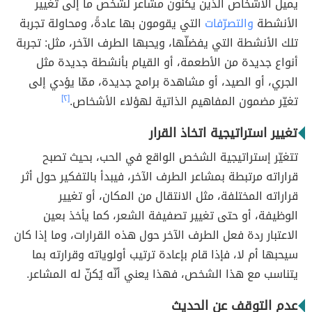
يميل الأشخاص الذين يكنّون مشاعر لشخص ما إلى تغيير
الأنشطة
والتصرّفات
التي يقومون بها عادةً، ومحاولة تجربة
تلك الأنشطة التي يفضلّها، ويحبها الطرف الآخر، مثل: تجربة
أنواع جديدة من الأطعمة، أو القيام بأنشطة جديدة مثل
الجري، أو الصيد، أو مشاهدة برامج جديدة، ممّا يؤدي إلى
تغيّر مضمون المفاهيم الذاتية لهؤلاء الأشخاص.
[٢]
تغيير استراتيجية اتخاذ القرار
تتغيّر إستراتيجية الشخص الواقع في الحب، بحيث تصبح
قراراته مرتبطة بمشاعر الطرف الآخر، فيبدأ بالتفكير حول أثر
قراراته المختلفة، مثل الانتقال من المكان، أو تغيير
الوظيفة، أو حتى تغيير تصفيفة الشعر، كما يأخذ بعين
الاعتبار ردة فعل الطرف الآخر حول هذه القرارات، وما إذا كان
سيحبها أم لا، فإذا قام بإعادة ترتيب أولوياته وقرارته بما
يتناسب مع هذا الشخص، فهذا يعني أنّه يُكنّ له المشاعر.
عدم التوقف عن الحديث