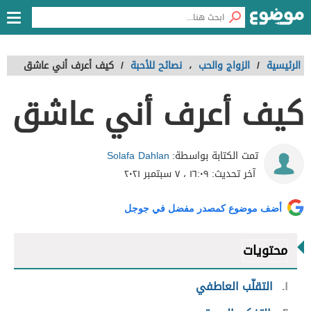
الرئيسية
/
الزواج والحب
،
نصائح للأحبة
/
كيف أعرف أني عاشق
كيف أعرف أني عاشق
Solafa Dahlan
تمت الكتابة بواسطة:
آخر تحديث:
١٦:٠٩ ، ٧ سبتمبر ٢٠٢١
أضف موضوع كمصدر مفضل في جوجل
محتويات
١
التقلّب العاطفي