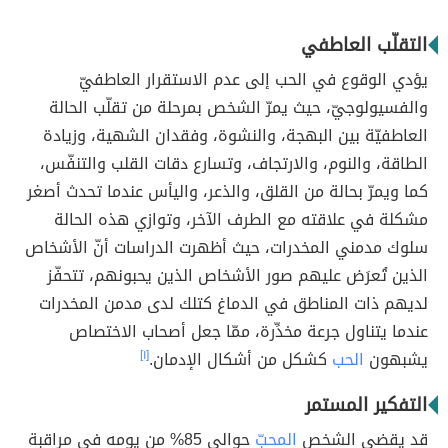
التقلّب العاطفي
يؤدي الوقوع في الحب إلى عدم الاستقرار العاطفيّ
والفسيولوجيّ، حيث يمرّ الشخص بمرحلة من تقلّب الحالة
العاطفيّة بين البهجة، والنشوة، وفقدان الشهية، وزيادة
الطاقة، والنوم، والارتجاف، وتسارع دقات القلب والتنفّس،
كما ويمرّ بحالة من القلق، والذعر، واليأس عندما تحدث أصغر
مشكلة في علاقته مع الطرف الآخر، وتوازي هذه الحالة
سلوك مدمني المخدرات، حيث أظهرت الدراسات أنّ الأشخاص
الذين تُعرَض عليهم صور الأشخاص الذين يحبونهم، تتحفّز
لديهم ذات المناطق في الدماغ كتلك لدى مدمن المخدرات
عندما يتناول جرعة مخدِّرة، ممّا جعل أصحاب الاختصاص
يشبهون
الحب
كشكل من أشكال الإدمان.
[١]
التفكير المستمر
قد يقضي الشخص
المحبّ
حوالي 85% من يومه في مراقبة