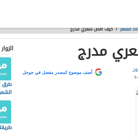
ت للشعر
/
كيف أقص شعري مدرج
ري مدرج
الزوار
ون
أضف موضوع كمصدر مفضل في جوجل
طرق 
الشعر
طريقة