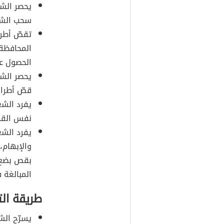
يحصر الشع
سحب الشعر
تقصّ أطر
الحصول عل
يحصر الشعر
قصّ أطراف
يفرد الشع
نفس القد
يفرد الشع
والإبهام،
بقص بضع 
المبالغة 
طريقة ال
يسرّح الش