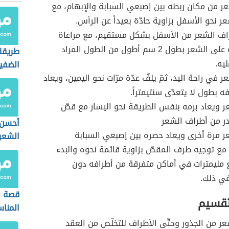
ر من مكان ربطه بين إصبعي السبابة والإبهام، مع
 نحو الأسفل بزاوية حادّة بعيداً عن الرأس.
اف الشعر من الأسفل بشكل مستقيم، مع مراعاة
المحافظة على الشعر بطول 2 سم أطول من الطول المراد
طريقة
يه.
الضفي
 في راحة اليد، ثمّ يلفّ عدّة مرّات نحو اليمين، ويعاد
ه بطول لا يتعدّى سنتيمتراً.
ر ويعاد برمه بنفس الطريقة نحو اليسار مع قصّ
ر من أطراف الشعر
أحسن 
ر مرة أخرى ويعاد حصره بين إصبعي السبابة
الشعر
 مع توجيه طرف المقصّ بزاوية قائمة نحوه والبدء
مليمترات في أماكن متفرقة من أطرافه دون
في ذلك.
قصة ا
تقسيم
المناس
البيض
عر من الجذور وحتّى الأطراف للتخلّص من العقد