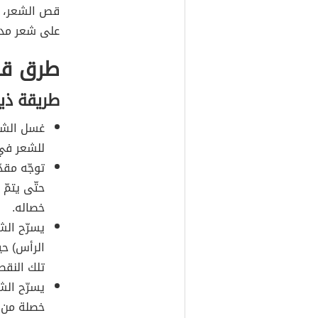
قص الشعر، م
على شعر مدر
طرق قص
طريقة ذي
غسل الشعر
للشعر في 
توجّه مقد
حتّى يتمّ
خصاله.
يسرّح الش
الرأس) حي
تلك النقط
يسرّح الش
خصلة من 