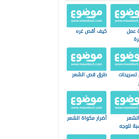
 عمل
كيف أقص غره
رة
تسريحات
طرق قص الشعر
لشعر
أضرار مكواة الشعر
بة للوجه
اوي