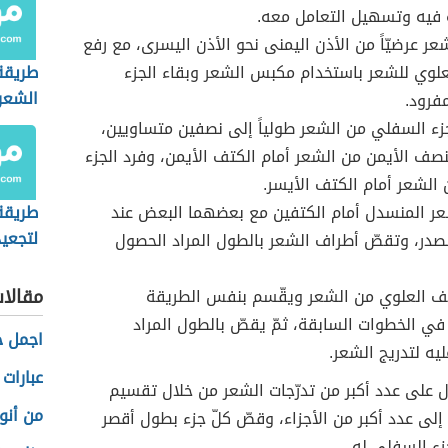
 فيه وتسهيل التعامل معه.
عر عرضيّاً من الأذن اليمنى نحو الأذن اليسرى، مع رفع
لوي للشعر باستخدام مكبس الشعر وبقاء الجزء
طريقة
الشعر
فرود.
زء السفلي من الشعر طولياً إلى نصفين متساويين،
نصف الأيمن من الشعر أمام الكتف الأيمن، وفرد الجزء
 الشعر أمام الكتف الأيسر.
ر المنسدل أمام الكتفين مع بعضهما البعض عند
طريقة
لتجعي
در، وتقصّ أطراف الشعر بالطول المراد الحصول
الناعم
مقالا
صف العلوي من الشعر ويقّسم بنفس الطريقة
ي الخطوات السابقة، ثمّ يقصّ بالطول المراد
اجمل 
يه لتدريج الشعر.
عبارات
 على عدد أكبر من تدرّجات الشعر من خلال تقسيم
من أنو
 إلى عدد أكبر من الأجزاء، وقصّ كلّ جزء بطول أقصر
زء السفلي له.