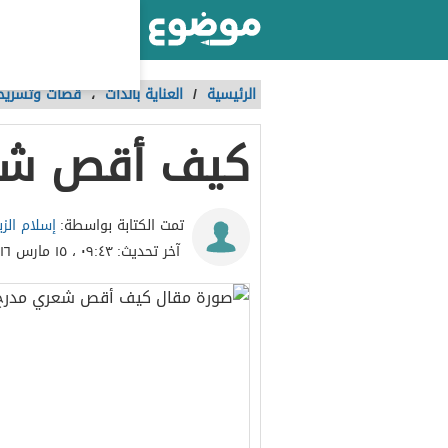
أكبر موقع عربي بالعالم
الرئيسية
/
العناية بالذات
،
قصات وتسريحا
كيف أقص شع
إسلام الزب
تمت الكتابة بواسطة:
آخر تحديث:
٠٩:٤٣ ، ١٥ مارس ٢٠١٦