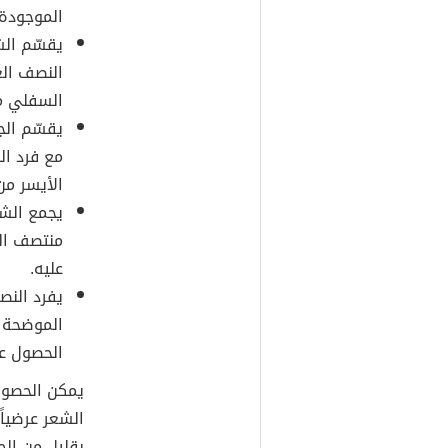
الموجودة
يقسّم الش
النصف الع
السفلي م
يقسّم الج
مع فرد ال
الأيسر من
يجمع الشع
منتصف الص
عليه.
يفرد الن
الموضحة ف
الحصول عل
يمكن الحصول
الشعر عرضياً
بقليل من الج