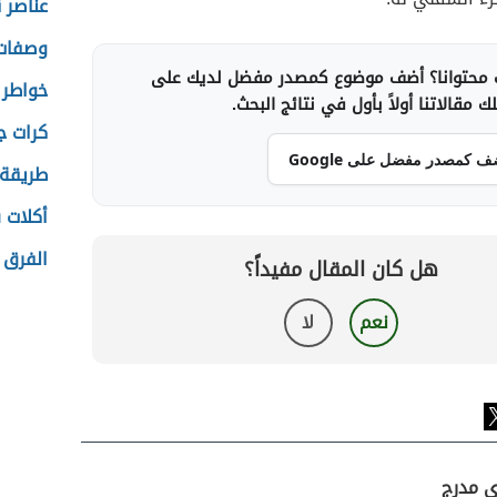
عناصر 
وصفات 
محتوانا؟ أضف موضوع كمصدر مفضل لديك على
خواطر 
 مقالاتنا أولاً بأول في نتائج البحث.
كرات جو
ف كمصدر مفضل على Google
طريقة 
أكلات 
الفرق ب
هل كان المقال مفيداً؟
نعم
لا
ي مدرج