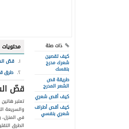
ذات صلة
محتويات
كيف تقصين
١
قصّ ال
شعرك مدرج
بنفسك
٢
طرق قص
طريقة قص
قصّ ال
الشعر المدرج
كيف أقص شعري
تعتبر هاتين
كيف أقص أطراف
والسريعة ال
شعري بنفسي
في المنزل، و
الطرق التقل