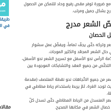
ع ضرورة توفر مقص رفيع وحاد للتمكن من الحصول
ج بشكل جميل ومرتب.
طريقة
ّ الشعر مدرج
في ال
ل الحصان
 وتركه حتّى يجفّ تماماً، ويفضّل عمل سشوار
حال الشعر المجعّد والكثير الموجات.
ّمة الرأس نحو الأسفل مع تسريح الشعر نحو الأسفل،
 التخلّص من جميع العقد والتشابكات الموجودة بين
عر من جميع الاتّجاهات نحو نقطة المنتصف (مقدمة
ث توجد الغرة، ثمّ يربط باستخدام رباط مطاطي في
ة.
عر المنسدل من الرباط المطاطي حتّى تسدل كلّ
مقالات
خصال الشعر في مكانها الصحيح.