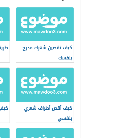
كيف تقصين شعرك مدرج
طريق
بنفسك
كيف أقص أطراف شعري
كيفي
بنفسي