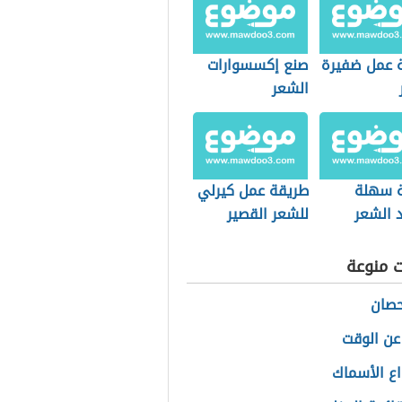
 عمل ضفيرة
صنع إكسسوارات
الشعر
 سهلة
طريقة عمل كيرلي
د الشعر
للشعر القصير
ت منوعة
حصان
 عن الوقت
اع الأسماك