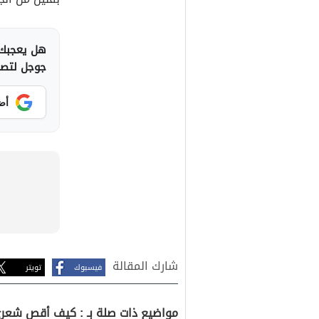
هل يعجبك 
جوجل لتصلك
أض
شارك المقالة
فيسبوك
تويتر
مواضيع ذات صلة بـ : كيف أقص شعر