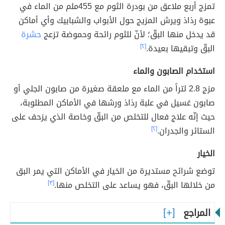
تمزج أربع ملاعق من بودرة الثوم مع 455ملم من الماء في
عبوة رذاذ ويرش المزيج حول الأبواب والشبابيك وأي أماكن
قد يدخل منها البقّ؛ لأنّ للثوم رائحة وحموضة تزعج
حشرة
البقّ وتبقيها بعيدة.
[٢]
استخدام الصابون والماء
مزج 2.8 لتراً من الماء مع ملعقة صغيرة من صابون الجلي أو
صابون غسيل في علبة رذاذ ورشها في الأماكن المطلوبة،
حيث إنّه علاج فعال للتخلص من البقّ وخاصة الذي يزحف على
الستائر والجدران.
[٢]
الخيار
توضع شرائح مستديرة من الخيار في الأماكن التي يمر البق
من خلالها البقّ، فهو يساعد على التخلص منها.
[٣]
المراجع