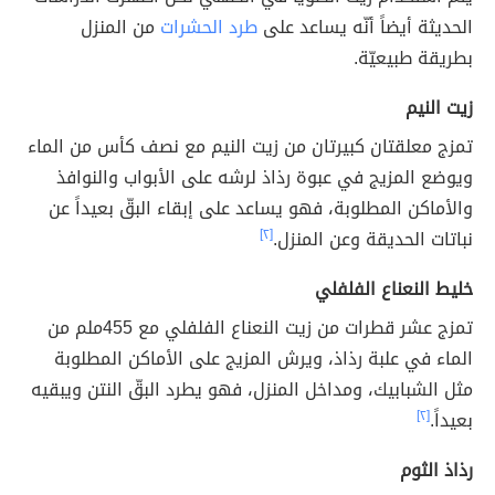
الحديثة أيضاً أنّه يساعد على
طرد الحشرات
من المنزل
بطريقة طبيعيّة.
زيت النيم
تمزج معلقتان كبيرتان من زيت النيم مع نصف كأس من الماء
ويوضع المزيج في عبوة رذاذ لرشه على الأبواب والنوافذ
والأماكن المطلوبة، فهو يساعد على إبقاء البقّ بعيداً عن
نباتات الحديقة وعن المنزل.
[٢]
خليط النعناع الفلفلي
تمزج عشر قطرات من زيت النعناع الفلفلي مع 455ملم من
الماء في علبة رذاذ، ويرش المزيج على الأماكن المطلوبة
مثل الشبابيك، ومداخل المنزل، فهو يطرد البقّ النتن ويبقيه
بعيداً.
[٢]
رذاذ الثوم