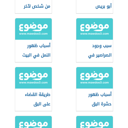
أبو بريص
من شخص لآخر
سبب وجود
أسباب ظهور
الصراصير في
النمل في البيت
المنزل
أسباب ظهور
طريقة القضاء
حشرة البق
على البق