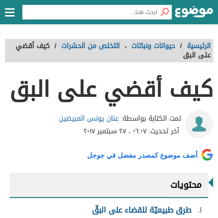
الرئيسية
/
حيوانات ونباتات
،
التخلص من الحشرات
/
كيف أقضي
على البق
كيف أقضي على البق
عنان يونس المبيضين
تمت الكتابة بواسطة:
آخر تحديث:
٠٦:٠٧ ، ٢٧ سبتمبر ٢٠١٧
أضف موضوع كمصدر مفضل في جوجل
محتويات
١
طرق طبيعيّة للقضاء على البقّ