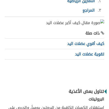
٢
التمارين الرياضية
٣
المراجع
ذات صلة
كيف أقوي عضلات اليد
تقوية عضلات اليد
تناول بعض الأغذية
البروتينات
استهلاك الكميات الكافية من البروتين يومياً، والحرص على