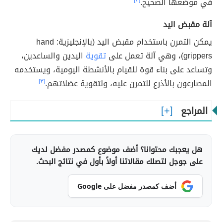
في موضعها الصحيح.
[٣]
آلة مقبض اليد
يمكن التمرن باستخدام مقبض اليد (بالإنجليزية: hand
grippers)، وهي آلة تعمل على
تقوية
اليدين والساعدين،
وتساعد على بناء قوة للقيام بالأنشطة اليومية، ويستخدمه
المصارعون بالأذرع للتمرن عليه، ولتقوية عضلاتهم.
[٣]
المراجع
هل يعجبك محتوانا؟ أضف موضوع كمصدر مفضل لديك
على جوجل لتصلك مقالاتنا أولاً بأول في نتائج البحث.
أضف كمصدر مفضل على Google