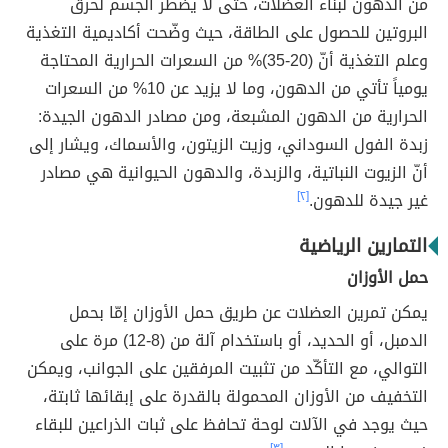
من الدهون لبناء العضلات، حتى لا يضطر الجسم لحرق
البروتين للحصول على الطاقة، حيث وضّحت أكاديمية التغذية
وعلم التغذية أنّ (20-35)% من السعرات الحرارية المحتاجة
يومياً تأتي من الدهون، وما لا يزيد عن 10% من السعرات
الحرارية من الدهون المشبعة، ومن مصادر الدهون الجيدة:
زبدة الفول السوداني، وزيت الزيتون، والأسماك، ويشار إلى
أنّ الزيوت النباتية، والزبدة، والدهون الحيوانية هي مصادر
غير جيدة للدهون.
[٢]
التمارين الرياضية
حمل الأوزان
يمكن تمرين العضلات عن طريق حمل الأوزان إمّا بحمل
الدمبل، أو الحديد، أو باستخدام آلة من (8-12) مرة على
التوالي، مع التأكّد من تثبيت المرفقين على الجوانب، ويمكن
التخفيف من الأوزان المحمولة بالقدرة على إبقائها ثابتة،
حيث يوجد في الآلات لوحة تحافظ على ثبات الذراعين للبقاء