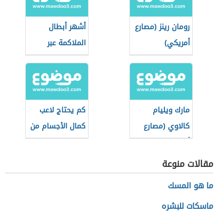
رومان رينز (مصارع
أشهر أبطال
أمريكي)
الملاكمة عبر
التاريخ
مارك ويليام
كم يحتاج لاعب
كالاوي (مصارع
كمال الأجسام من
أمريكي)
الماء
مقالات منوعة
ما هو المسك
ماسكات للبشره