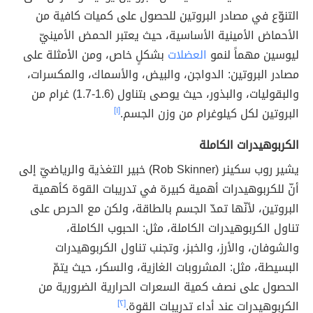
التنوّع في مصادر البروتين للحصول على كميات كافية من
الأحماض الأمينية الأساسية، حيث يعتبر الحمض الأمينيّ
ليوسين مهماً لنمو
العضلات
بشكلٍ خاص، ومن الأمثلة على
مصادر البروتين: الدواجن، والبيض، والأسماك، والمكسرات،
والبقوليات، والبذور، حيث يوصى بتناول (1.6-1.7) غرام من
البروتين لكل كيلوغرام من وزن الجسم.
[١]
الكربوهيدرات الكاملة
يشير روب سكينر (Rob Skinner) خبير التغذية والرياضيّ إلى
أنّ للكربوهيدرات أهمية كبيرة في تدريبات القوة كأهمية
البروتين، لأنّها تمدّ الجسم بالطاقة، ولكن مع الحرص على
تناول الكربوهيدرات الكاملة، مثل: الحبوب الكاملة،
والشوفان، والأرز، والخبز، وتجنب تناول الكربوهيدرات
البسيطة، مثل: المشروبات الغازية، والسكر، حيث يتمّ
الحصول على نصف كمية السعرات الحرارية الضرورية من
الكربوهيدرات عند أداء تدريبات القوة.
[٢]