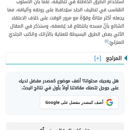
استخدام الطرق الخاطئة في تنظيفه، علماً بأنّ الأسلوب
المُناسب في تنظيف الجلد سيُحافظ على رونقه وأليافه، مما
يجعله أكثر متانةً وقوّةً مع مرور الوقت على خلاف الاعتقاد
الشائع بأنّ مسحه بانتظامٍ قد يُضعفه، وسنذكر في المقال
الآتي بعض الطرق البسيطة للعناية بالأرائك والكنب الجلديّ
المنزليّ.
[٤]
المراجع
هل يعجبك محتوانا؟ أضف موضوع كمصدر مفضل لديك
على جوجل لتصلك مقالاتنا أولاً بأول في نتائج البحث.
أضف كمصدر مفضل على Google