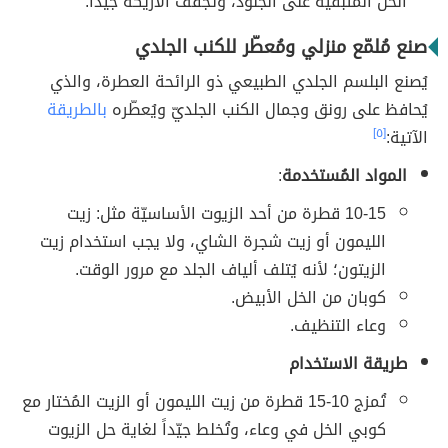
الخل المتبقية على الجلود، وتُجفف الأريكة جيّداً.
صنع مُلمّع منزلي ومُعطّر للكنب الجلدي
يُصنع البلسم الجلدي الطبيعي ذو الرائحة العطرة، والذي
يُحافظ على رونق وجمال الكنب الجلديّ ويُعطّره
بالطريقة
الآتية:
[٥]
المواد المُستخدمة
:
10-15 قطرة من أحد الزيوت الأساسيّة مثل: زيت
الليمون أو زيت شجرة الشاي، ولا يجب استخدام زيت
الزيتون؛ لأنه يُتلف ألياف الجلد مع مرور الوقت.
كوبان من الخل الأبيض.
وعاء التنظيف.
طريقة الاستخدام
تُمزج 10-15 قطرة من زيت الليمون أو الزيت المُختار مع
كوبي الخل في وعاء، وتُخلط جيّداً لغاية حل الزيوت