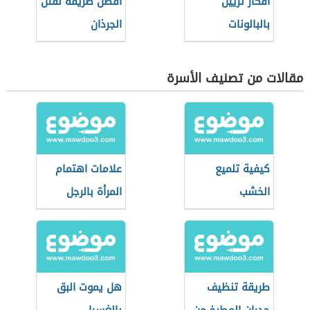
أفكار تزيين
أفضل طريقة لقتل
بالبالونات
الجرذان
مقالات من تصنيف الأسرة
كيفية تلميع
علامات اهتمام
الخشب
المرأة بالرجل
طريقة تنظيف
هل يموت البق