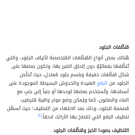
مُنظّفات الجلود
هُنالك بعض أنواع المُنظّفات المُتخصصة لألياف الجلود، والتي
تُنظّفها بفعاليّةٍ دون إلحاق الضرر بها، وتكون بعضها على
شكل مُنظّفات خفيفة وبلسم جلود مُعتدل، حيث تُخلّص
الجلود من
البقع
العنيدة والخدوش البسيطة الموجودة على
أسطحها، وتُستخدم بعضها لوحدها أو جنباً إلى جنبٍ مع
الماء والصابون، كما ويُمكن وضع موادٍ واقية للترطيب
مُصممة للجلود، وذلك بعد الانتهاء من التنظيف؛ حيث تُسهّل
تنظيف البقع التي تتلطخ بها الأرائك لاحقاً.
[٢]
التنظيف بصودا الخبز ومُنظّفات الجلود