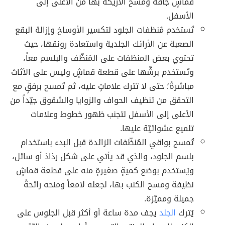
قماشٍ جافة ومسح الأريكة بها من الأعلى إلى
الأسفل.
تُستخدم مُنظفات الجلود لتكسير الأوساخ وإزالة البقع
الصعبة عن الأرائك الجلدية واستعادة رونقها، حيث
تحتوي بعض المنظفات على المُنظّف والبلسم معاً،
وتُستخدم برشّها على قطعة قماشٍ وليس على الأثاث
مباشرةً؛ حتى لا تترك علاماتٍ عليه، ثم تُمسح برفقٍ مع
التحقق من تنظيف الحواف والزوايا والشقوق جيّداً من
الأعلى إلى الأسفل لتجنب ظهور خطوط وعلامات
تلميع عشوائيّة عليها.
تُمسح بواقي المُنظّفات الزائدة قبل البدء باستخدام
بلسم الجلود، والذي قد يأتي على شكل رذاذ أو سائل،
ويُستخدم بوضع كميةٍ صغيرةٍ منه على قطعة قماشٍ
نظيفة ومسح الكنب بها، لجعله لامعاً ومنحه رائحةً
جميلة ومميّزة.
يُترك
الجلد
يجف مدة ساعة أو أكثر قبل الجلوس على