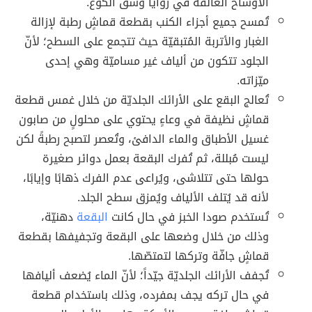
الأوساخ العالقة في زوايا وشق الكوع.
تُمسح جميع أجزاء الكنب بقطعة قماشٍ رطبة لإزالة
الغبار والأتربة المُتبقيّة حيث تتجمع على السطح؛ لأنّ
الجلود تتكون من ألياف غير مساميّة وهي إحدى
ميّزاته.
تُعالج البقع على الأرائك الجلديّة من خلال غمس قطعة
قماشٍ نظيفة في وعاءٍ يحتوي على محلولٍ من صابون
غسيل الأطباق والماء الدافئ، وتُعصر لتصبح رطبةً لكن
ليست مُبللة، ثم تُفرك البقعة بعمل دوائر صغيرة
حولها حتى تتلاشى، ويُراعى عدم الفرك ذهابًا وإيابًا،
لأنه قد يُتلف الألياف ويُمزق سطح الجلد.
تُستخدم صودا الخبز في حال كانت
البقعة
دهنيّة،
وذلك من خلال وضعها على البقعة وتجفيفها بقطعة
قماشٍ جافّة وتركها لتمتصّها.
تُجفف الأرائك الجلديّة جيّداً؛ لأنّ الماء يُضعف أليافها
في حال تركه يجف بمفرده، وذلك باستخدام قطعة