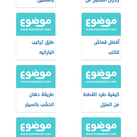
جدران المطبخ من
بالغسيل
الدهون
أفضل قماش
طرق تركيب
للكنب
الباركيه
كيفية طرد القطط
طريقة دهان
من المنزل
الخشب بالسيلر