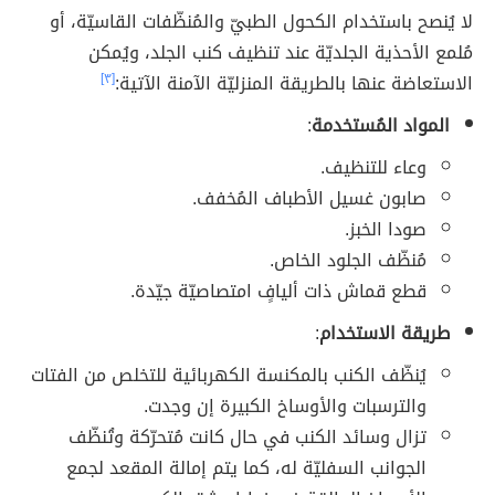
لا يُنصح باستخدام الكحول الطبيّ والمُنظّفات القاسيّة، أو
مُلمع الأحذية الجلديّة عند تنظيف كنب الجلد، ويُمكن
الاستعاضة عنها بالطريقة المنزليّة الآمنة الآتية:
[٣]
المواد المُستخدمة
:
وعاء للتنظيف.
صابون غسيل الأطباف المُخفف.
صودا الخبز.
مُنظّف الجلود الخاص.
قطع قماش ذات أليافٍ امتصاصيّة جيّدة.
طريقة الاستخدام
:
يُنظّف الكنب بالمكنسة الكهربائية للتخلص من الفتات
والترسبات والأوساخ الكبيرة إن وجدت.
تزال وسائد الكنب في حال كانت مُتحرّكة وتُنظّف
الجوانب السفليّة له، كما يتم إمالة المقعد لجمع