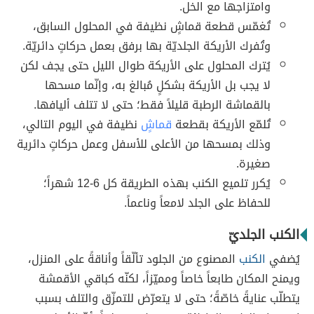
وامتزاجها مع الخل.
تُغمّس قطعة قماشٍ نظيفة في المحلول السابق،
وتُفرك الأريكة الجلديّة بها برفق بعمل حركاتٍ دائريّة.
يُترك المحلول على الأريكة طوال الليل حتى يجف لكن
لا يجب بل الأريكة بشكلٍ مُبالغ به، وإنّما مسحها
بالقماشة الرطبة قليلاً فقط؛ حتى لا تتلف أليافها.
تُلمّع الأريكة بقطعة
قماشٍ
نظيفة في اليوم التالي،
وذلك بمسحها من الأعلى للأسفل وعمل حركاتٍ دائرية
صغيرة.
يُكرر تلميع الكنب بهذه الطريقة كل 6-12 شهراً؛
للحفاظ على الجلد لامعاً وناعماً.
الكنب الجلديّ
يُضفي
الكنب
المصنوع من الجلود تألّقاً وأناقةً على المنزل،
ويمنح المكان طابعاً خاصاً ومميّزاً، لكنّه كباقي الأقمشة
يتطلّب عنايةً خاصّةً؛ حتى لا يتعرّض للتمزّق والتلف بسبب