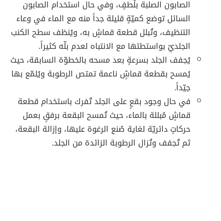
الصابون الصلبة بلُطفٍ، وفي حال استخدام الصابون
السائل توضع كميّةٍ قليلة جداً منه مع الماء في وعاء
التنظيف، وتُبلل قطعة قماشٍ به، ويُنظف سطح الكنب
الجلديّ بواستطتها مع الانتباه لعدم بلّه كثيراً.
يُجفف الجلد بسرعةٍ بعد مسحه بالخطوّة السابقة، حيث
يُمسح بقطعة قماشٍ ناعمة تمتص الرطوبة ويُلمّع بها
جيّداً.
في حال وجود بقعٍ على الجلد تُفرك باستخدام قطعة
قماشٍ مُبللة بالماء، حيث تُمسح البقعة برفقٍ بعمل
حركاتٍ دائريّة لغاية صُنع الرغوة عليها، وإزالة البقعة،
ثم تُجفف وتُزال الرطوبة الزائدة من الجلد.