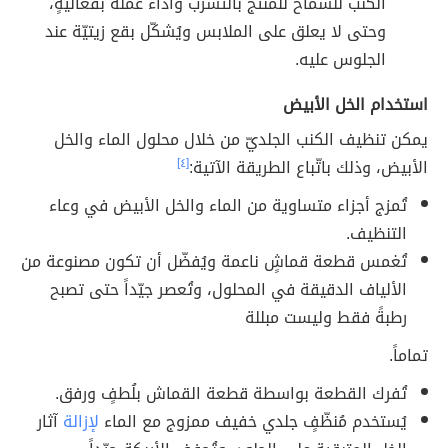
الكنب للسماح للمنتج بالتسرب وأداء عمله بفعاليّةٍ،
وحتى لا يعلق على الملابس ويُشكّل بقع زيتيّة عند
الجلوس عليه.
استخدام الخل الأبيض
يمكن تنظيف الكنب الجلديّ من خلال محلول الماء والخل
الأبيض، وذلك باتّباع الطريقة الآتية:
[٤]
تُمزج أجزاء متساوية من الماء والخل الأبيض في وعاء
التنظيف.
تُغمس قطعة قماشٍ ناعمة ويُفضّل أن تكون مصنوعة من
الألياف الدقيقة في المحلول، وتُعصر جيّداً حتى تصبح
رطبةً فقط وليست مبللة
تماماً.
تُفرك القطعة بواسطة قطعة القماش بلُطفٍ ورفق.
يُستخدم مُنظّفٍ جلدي خفيف ممزوج مع الماء
لإزالة
آثار