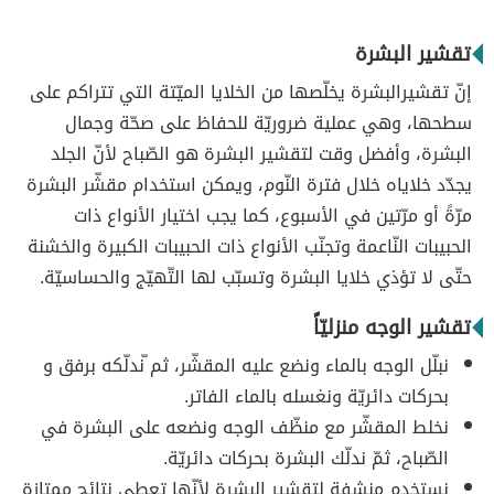
تقشير البشرة
إنّ تقشيرالبشرة يخلّصها من الخلايا الميّتة التي تتراكم على
سطحها، وهي عملية ضروريّة للحفاظ على صحّة وجمال
البشرة، وأفضل وقت لتقشير البشرة هو الصّباح لأنّ الجلد
يجدّد خلاياه خلال فترة النّوم، ويمكن استخدام مقشّر البشرة
مرّةً أو مرّتين في الأسبوع، كما يجب اختيار الأنواع ذات
الحبيبات النّاعمة وتجنّب الأنواع ذات الحبيبات الكبيرة والخشنة
حتّى لا تؤذي خلايا البشرة وتسبّب لها التّهيّج والحساسيّة.
تقشير الوجه منزليّاً
نبلّل الوجه بالماء ونضع عليه المقشّر، ثم ّندلّكه برفق و
بحركات دائريّة ونغسله بالماء الفاتر.
نخلط المقشّر مع منظّف الوجه ونضعه على البشرة في
الصّباح، ثمّ ندلّك البشرة بحركات دائريّة.
نستخدم منشفة لتقشير البشرة لأنّها تعطي نتائج ممتازة