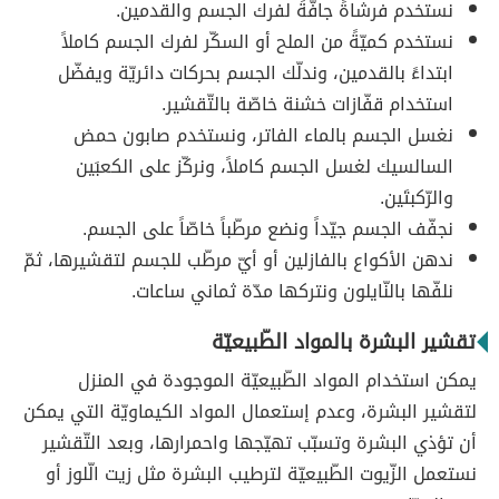
نستخدم فرشاةً جافّةً لفرك الجسم والقدمين.
نستخدم كميّةً من الملح أو السكّر لفرك الجسم كاملاً
ابتداءً بالقدمين، وندلّك الجسم بحركات دائريّة ويفضّل
استخدام قفّازات خشنة خاصّة بالتّقشير.
نغسل الجسم بالماء الفاتر، ونستخدم صابون حمض
السالسيك لغسل الجسم كاملاً، ونركّز على الكعبَين
والرّكبتَين.
نجفّف الجسم جيّداً ونضع مرطّباً خاصّاً على الجسم.
ندهن الأكواع بالفازلين أو أيّ مرطّب للجسم لتقشيرها، ثمّ
نلفّها بالنّايلون ونتركها مدّة ثماني ساعات.
تقشير البشرة بالمواد الطّبيعيّة
يمكن استخدام المواد الطّبيعيّة الموجودة في المنزل
لتقشير البشرة، وعدم إستعمال المواد الكيماويّة التي يمكن
أن تؤذي البشرة وتسبّب تهيّجها واحمرارها، وبعد التّقشير
نستعمل الزّيوت الطّبيعيّة لترطيب البشرة مثل زيت الّلوز أو