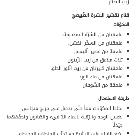
زيت الصبّار.
قناع تقشير البشرة الطّبيعيّ
المكوّنات
ملعقتان من الشبّة المطحونة.
ملعقتان من السكّر الخشن.
ملعقة من عصير الّليمون.
ثلاث ملاعق من زيت الزّيتون.
ملعقتان كبيرتان من زيت الّلوز الحلو.
ملعقتان من ماء الورد.
ملعقة من الشّوفان.
طريقة الاستعمال
نخلط المكوّنات معاً حتّى نحصل على مزيج متجانس.
نغسل الوجه والرّقبة بالماء الدّافىء والصّابون ونجفّفهما
جيّداً.
نضع القناع على البشرة مع تجنّب المنطقة المحيطة