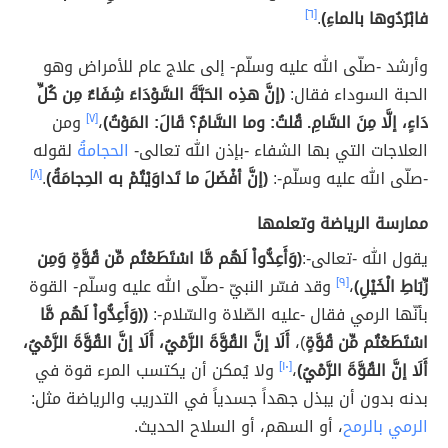
فابْرُدُوها بالماءِ)
.
[٦]
وأرشد -صلّى الله عليه وسلّم- إلى علاج عام للأمراض وهو
الحبة السوداء فقال:
(إنَّ هذِه الحَبَّةَ السَّوْدَاءَ شِفَاءٌ مِن كُلِّ
دَاءٍ، إلَّا مِنَ السَّامِ. قُلتُ: وما السَّامُ؟ قَالَ: المَوْتُ)
،
[٧]
ومن
العلاجات التي بها الشفاء -بإذن الله تعالى-
الحجامةُ
لقوله
-صلّى الله عليه وسلّم-:
(إنَّ أفْضَلَ ما تَداوَيْتُمْ به الحِجامَةُ)
.
[٨]
ممارسة الرياضة وتعلمها
يقول الله -تعالى-:
(وَأَعِدُّواْ لَهُم مَّا اسْتَطَعْتُم مِّن قُوَّةٍ وَمِن
رِّبَاطِ الْخَيْلِ﴾
،
[٩]
وقد فسّر النبيّ -صلّى الله عليه وسلّم- القوة
بأنّها الرمي فقال -عليه الصّلاة والسّلام-:
((وَأَعِدُّواْ لَهُم مَّا
اسْتَطَعْتُم مِّن قُوَّةٍ
)،
أَلَا إنَّ القُوَّةَ الرَّمْيُ، أَلَا إنَّ القُوَّةَ الرَّمْيُ،
أَلَا إنَّ القُوَّةَ الرَّمْيُ)
،
[١٠]
ولا يُمكن أن يكتسب المرء قوة في
بدنه بدون أن يبذل جهداً جسدياً في التدريب والرياضة مثل:
الرمي بالرمح
، أو السهم، أو السلاح الحديث.