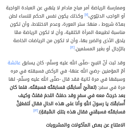
وممارسة الرياضة أمر مباح مادام لا يلهي عن العبادة الواجبة
أو الواجب الدنيّوي،
[١١]
وكذلك يكون نفس الحكم للنساء لطن
بعدّة شروط ، منها: ستر العورة، وعدم الاختلاط، وأن تكون
مناسبة لطبيعة المرأة الخَلقية، وأن لا تكون الرياضة ممّا
يلحق الأذى والضرر بها، وأن لا تكون من الرياضات الخاصة
بالرّجال أو بغير المسلمين.
[١٢]
وقد ثبت أنّ النبيّ -صلّى الله عليه وسلّم- كان يسابق
عائشة
أمّ المؤمنين -رضيَ الله عنها- في الركض فسبقته في مره
وسبقها في مرة ثانية فقد قال -صلّى الله عليه وسلّم- لها
مرة في سفر:
(تعالَيْ أُسابقُكِ فسابقتُه فسبقتُه، فلما كان
بعد خرجتُ معه في سفرٍ وقد حمَلتُ اللحمَ فقلتُ وكيف
أُسابقُكَ يا رسولَ اللهِ وأنا على هذه الحالِ فقال لَتفعَلِنَّ
فسابقتُه فسبقَني فقال هذه بتلكِ السَّبقةِ)
.
[١٣]
الامتناع عن بعض المأكولات والمشروبات