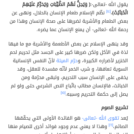
يقول الله -تعالى-:
﴿ وَيُحِلُّ لَهُمُ الطَّيِّبَاتِ وَيُحَرِّمُ عَلَيْهِمُ
الْخَبَآئِثَ﴾
،
[١٤]
نظّم الإسلام طعام الإنسان بالحلال، ونهى عن
بعض الطعام والأشربة لضررها على صحة الإنسان وهذا من
رحمة الله -تعالى- أن يمنع الإنسان عما يضره.
وقد ينهى الإسلام عن بعض الأطعمة والأشربة مع ما فيها
لذة في الأكل ولكن ضررها كبير على الجسد مثل تحريم لحم
الخنزير لأضراره الكبيرة، و
حرّم الميتة
لأنّ النفس الإنسانية
السوية تعافها، و شرب الخمر لأنّه مفسدة للعقل، وقد
يخفى على الإنسان سبب التحريم، وتبقى محرّمة ومن
الخبائث، فالإنسان مطالب باتّباع النص الشرعي حتى ولو لم
يصل إلى حكمة التحريم وسببه.
[١٥]
تشريع الصوم
يُعد
تقوى الله -تعالى-
هو الفائدة الأولى التي يحقّقها
الصائم،
[١٦]
وهذا لا يعني عدم وجود فوائد أخرى للصيام منها