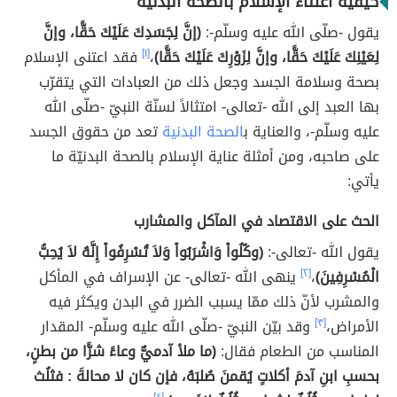
كيفية اعتناء الإسلام بالصحة البدنية
يقول -صلّى الله عليه وسلّم-:
(إنَّ لِجَسَدِكَ عَلَيْكَ حَقًّا، وإنَّ
لِعَيْنِكَ عَلَيْكَ حَقًّا، وإنَّ لِزَوْرِكَ عَلَيْكَ حَقًّا)
،
[١]
فقد اعتنى الإسلام
بصحة وسلامة الجسد وجعل ذلك من العبادات التي يتقرّب
بها العبد إلى الله -تعالى- امتثالاً لسنّة النبيّ -صلّى الله
عليه وسلّم-، والعناية ب
الصحة البدنية
تعد من حقوق الجسد
على صاحبه، ومن أمثلة عناية الإسلام بالصحة البدنيّة ما
يأتي:
الحث على الاقتصاد في المآكل والمشارب
يقول الله -تعالى-:
﴿وكُلُواْ وَاشْرَبُواْ وَلاَ تُسْرِفُواْ إِنَّهُ لاَ يُحِبُّ
الْمُسْرِفِينَ﴾
،
[٢]
ينهى الله -تعالى- عن الإسراف في المأكل
والمشرب لأنّ ذلك ممّا يسبب الضرر في البدن ويكثر فيه
الأمراض،
[٣]
وقد بيّن النبيّ -صلّى الله عليه وسلّم- المقدار
المناسب من الطعام فقال:
(ما ملأ آدميٌّ وعاءً شرًّا من بطنٍ،
بحسبِ ابنِ آدمَ أكلاتٍ يُقمنَ صُلبَهُ، فإن كان لا محالةَ : فثلُث