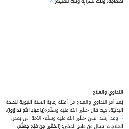
لطعامِه، وثُلُثٌ لشرابِه وثُلُثٌ لنفَسِه)
.
[٤]
التداوي والعلاج
يُعد أمر التداوي والعلاج من أمثلة رعاية السنة النبوية للصحة
البدنيّة، حيث قال -صلّى الله عليه وسلّم-:
(يا عبادِ اللهِ تداوُوا)
،
[٥]
وقد أرشد النبيّ -صلّى الله عليه وسلّم- الأمة إلى بعض
العلاجات، فقال عن علاج الحمّى:
(الحُمَّى مِن فَيْحِ جَهَنَّمَ،