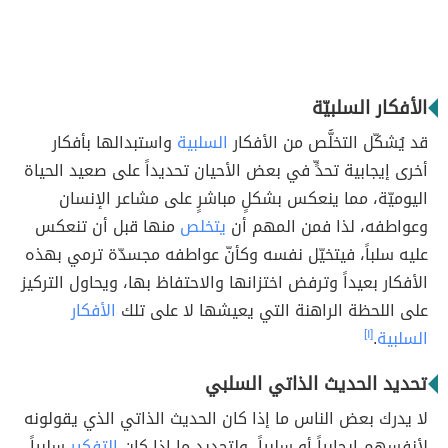
الأفكار السلبيّة
قد يُشكّل التخلُّص من الأفكار
السلبية
واستبدالها بأفكار
أخرى إيجابية تحدٍّ في بعض الأحيان تحديداً على صعيد الحياة
اليوميّة، مما ينعكس بشكلٍ مباشرٍ على مشاعر الإنسان
وعواطفه، لذا فمن المهم أن
يتخلص
منها قبل أن تنعكس
عليه سلباً، فيتخيّل نفسه وكأنّ عواطفه مجسدّة ترمي بهذه
الأفكار بعيداً وترفض اختزانها والاحتفاظ بها، ويحاول التركيز
على اللحظة الراهنة التي يعيشها لا على تلك
الأفكار
السلبية
.
[١]
تحديد الحديث الذاتي السلبي
لا يدرك بعض الناس ما إذا كان الحديث الذاتي الذي يقولونه
لأنفسهم إيجابياً أو سلبياً، ولتحديد ما إذا كان
التفكير
سلبياً