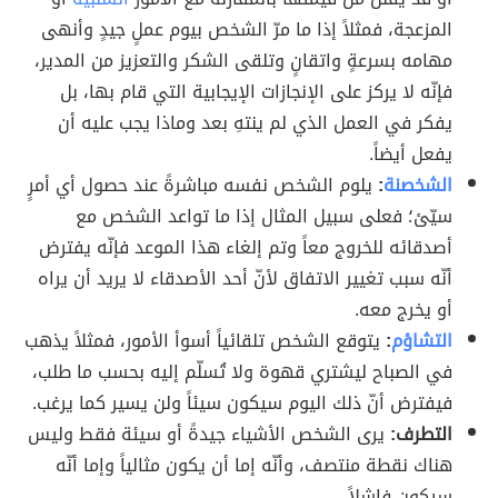
المزعجة، فمثلاً إذا ما مرّ الشخص بيوم عملٍ جيدٍ وأنهى
مهامه بسرعةٍ واتقانٍ وتلقى الشكر والتعزيز من المدير،
فإنّه لا يركز على الإنجازات الإيجابية التي قام بها، بل
يفكر في العمل الذي لم ينتهِ بعد وماذا يجب عليه أن
يفعل أيضاً.
الشخصنة
:
يلوم الشخص نفسه مباشرةً عند حصول أي أمرٍ
سيّئ؛ فعلى سبيل المثال إذا ما تواعد الشخص مع
أصدقائه للخروج معاً وتم إلغاء هذا الموعد فإنّه يفترض
أنّه سبب تغيير الاتفاق لأنّ أحد الأصدقاء لا يريد أن يراه
أو يخرج معه.
التشاؤم
:
يتوقع الشخص تلقائياً أسوأ الأمور، فمثلاً يذهب
في الصباح ليشتري قهوة ولا تُسلّم إليه بحسب ما طلب،
فيفترض أنّ ذلك اليوم سيكون سيئاً ولن يسير كما يرغب.
التطرف:
يرى الشخص الأشياء جيدةً أو سيئة فقط وليس
هناك نقطة منتصف، وأنّه إما أن يكون مثالياً وإما أنّه
سيكون فاشلاً.