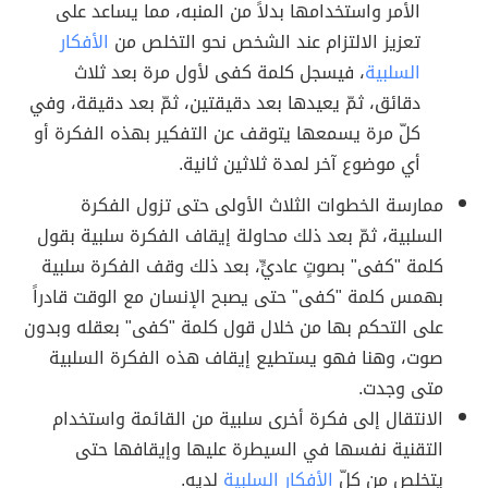
الأمر واستخدامها بدلاً من المنبه، مما يساعد على
تعزيز الالتزام عند الشخص نحو التخلص من
الأفكار
السلبية
، فيسجل كلمة كفى لأول مرة بعد ثلاث
دقائق، ثمّ يعيدها بعد دقيقتين، ثمّ بعد دقيقة، وفي
كلّ مرة يسمعها يتوقف عن التفكير بهذه الفكرة أو
أي موضوع آخر لمدة ثلاثين ثانية.
ممارسة الخطوات الثلاث الأولى حتى تزول الفكرة
السلبية، ثمّ بعد ذلك محاولة إيقاف الفكرة سلبية بقول
كلمة "كفى" بصوتٍ عاديٍّ، بعد ذلك وقف الفكرة سلبية
بهمس كلمة "كفى" حتى يصبح الإنسان مع الوقت قادراً
على التحكم بها من خلال قول كلمة "كفى" بعقله وبدون
صوت، وهنا فهو يستطيع إيقاف هذه الفكرة السلبية
متى وجدت.
الانتقال إلى فكرة أخرى سلبية من القائمة واستخدام
التقنية نفسها في السيطرة عليها وإيقافها حتى
يتخلص من كلّ
الأفكار السلبية
لديه.