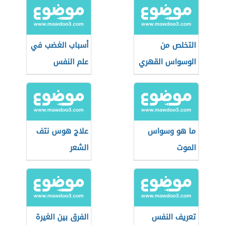
التخلص من
أسباب الغضب في
الوسواس القهري
علم النفس
ما هو وسواس
علاج هوس نتف
الموت
الشعر
تعريف النفس
الفرق بين الغيرة