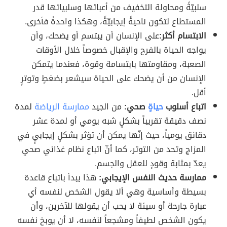
سلبيّةً ومحاولة التخفيف من أعبائها وسلبياتها قدر
المستطاع لتكون ناحيةً إيجابيّةً، وهكذا واحدةً فأخرى.
الابتسام أكثر:
على الإنسان أن يبتسم أو يضحك، وأن
يواجه الحياة بالفرح والإقبال خصوصاً خلال الأوقات
الصعبة، ومقاومتها بابتسامة وقوة، فعندما يتمكن
الإنسان من أن يضحك على الحياة سيشعر بضغطٍ وتوترٍ
أقل.
اتباع أسلوب
حياةٍ
صحي:
من الجيد
ممارسة الرياضة
لمدة
نصف دقيقة تقريباً بشكلٍ شبه يومي أو لمدة عشر
دقائق يومياً، حيث إنّها يمكن أن تؤثر بشكلٍ إيجابيٍ في
المزاج وتحد من التوتر، كما أنّ اتباع نظام غذائي صحي
يعدّ بمثابة وقودٍ للعقل والجسم.
ممارسة حديث النفس الإيجابي:
هذا يبدأ باتباع قاعدة
بسيطة وأساسية وهي ألا يقول الشخص لنفسه أي
عبارة جارحة أو سيئة لا يحب أن يقولها للآخرين، وأن
يكون الشخص لطيفاً ومشجعاً لنفسه، لا أن يوبخ نفسه