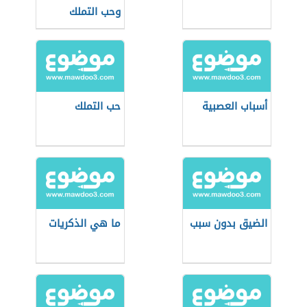
وحب التملك
أسباب العصبية
حب التملك
الضيق بدون سبب
ما هي الذكريات