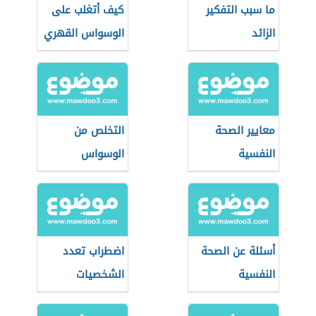
ما سبب التفكير
كيف أتغلب على
الزائد
الوسواس القهري
معايير الصحة
التخلص من
النفسية
الوسواس
أسئلة عن الصحة
اضطراب تعدد
النفسية
الشخصيات