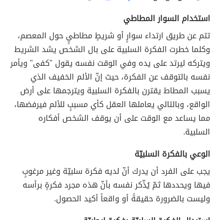
استخدام السوار المطاطي
تتم عن طريق ارتداء سوارٍ أو شريطٍ مطاطيٍ حول المعصم،
وكلما خطرت الفكرة السلبية على بال الشخص يشد الشريط
ويتركه ليرتد على يده وفي الوقت نفسه يقول "كفى" ويأمر
نفسه بالتوقف عن الفكرة، حيث إنّ الألم الخفيف الذي
يسبب المطاط يقترن بالفكرة السلبية ويترجمها على أرض
الواقع، وبالتالي يعاملها العقل كأي مسببٍ للألم فيرفضها،
مما يساعد مع الوقت على أن يوقف الشخص أفكاره
السلبية.
الوعي بالفكرة السلبيّة
يجب على الفرد أن يدرك أنّ لديه فكرة سلبيّة وغير مرغوبٍ
فيها ويحددها ثمّ يُذّكر نفسه بأنّ هذه مجرد فكرةٍ برأسه
وليست بالضرورة حقيقةً أو واقعاً أكيد الحصول.