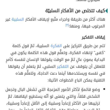
كيف تتخلص من الأفكار السلبيّة
هناك أكثر من طريقة واجراء متّبع لإيقاف الأفكار
السلبية
غير
المرغوب فيها، ومنها:
[٣]
إيقاف التفكير
تتم عن طريق التركيز على
الفكرة
السلبية، ثمّ قول كلمة
"كفى" لإنهاء الفكرة، وتعلُّم قول هذه الكلمة يكون في
البداية بصوتٍ عالٍ ثمّ مع الوقت يقولها الإنسان لنفسه كأمرٍ
لللعقل أن يتوقف عن
التفكير
السلبي، ثمّ يتعلم أن يقولها
في نفسه ويستخدمها أينما دعت الحاجة، ولتعلُّم هذه
التقنية يمكن اتباع الخطوات الآتية:
وضع قائمةٍ لأكثر الأمور المزعجة التي تشغل البال وتجعل
الشخص قلقاً، والتي يتمنى لو أنّه يستطيع ايقافها، ثمّ
ترتيبها من الأكثر إزعاجاً وسلبية إلى الأقل إزعاجاً وسلبية،