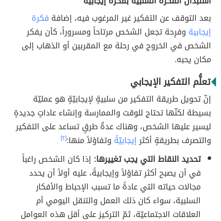
استبدال الفكرة السلبيّة بفكرة إيجابيّة
بعد التوقف عن التفكير غير المرغوب فيه، إضافة
فكرة
إيجابية
وفرِحة تجعل الشخص مرتاحاً ومسروراً، كأن يفكر
الشخص في الخروج في رحلة مع المقربين أو الذهاب إلى
مكان يحبه.
تعلُّم التفكير الإيجابي
إنّ تحويل طريقة التفكير من سلبيةٍ لإيجابيّةٍ هو عمليّة
بسيطة لكنّها تحتاج للوقت والممارسة وإنشاء عاداتٍ جديدةٍ
ليسير عليها الشخص، وهناك عدةُ طرقٍ تساعد على التفكير
والتصرف بطريقةٍ أكثر
إيجابيّةً
وتفاؤلاً منها:
[٢]
تحديد النقاط التي يجب تغييرها:
إذا كان الشخص راغباً
في أن يصبح أكثر تفاؤلاً وإيجابيةً، عليه أولاً أن يحدد
مجالات حياته التي عادةً ما تسبب الإحباط والأفكار
السلبية، سواء كان ذلك العمل والتنقل اليومي أم
العلاقات الاجتماعيّة، ثمّ التركيز على أقل هذه العوامل