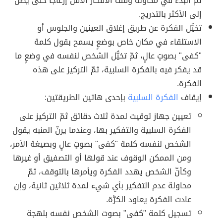
ثمّ البدء في محاولة وقف الأفكار الأقل إزعاجاً حتى يصل
إلى الأكثر بالتدريج.
تخيُّل الفكرة عن طريق إغلاق العينين والجلوس أو
الاستلقاء في مكان خاص بوضعٍ يسمح بقول كلمة
"كفى" بصوتٍ عالٍ، ثمّ تخيُّل الشخص لنفسه في وضعٍ ما
قد يفكر فيه بالفكرة السلبية، ثمّ التركيز على هذه
الفكرة.
إيقاف
الفكرة السلبية
بإحدى هاتين الطريقتين:
تعيين جهاز توقيت لمدة ثلاث دقائق ثمّ التركيز على
الفكرة السلبية والتفكير بها، وعندما يرنّ المنبه يقول
الشخص لنفسه كلمة "كفى" بصوتٍ عالٍ وبصيغة الأمر،
ومن الممكن الوقوف عند قولها أو التصفيق أو غيرها
وكأنّ الشخص يهدد الفكرة ويأمرها بالتوقف، ثمّ
محاولة عدم التفكير بأي شيء لمدة ثلاثين ثانية، وإن
عادت الفكرة يعاود الكرَّة.
تسجيل كلمة "كفى" بصوت الشخص نفسه بلهجة