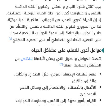
يجب تقبّل فكرة النجاح والفشل، وتطوير الثقة الدائمة
بالنفس، واعتبارهما كجزء من رحلة الحياة اليومية الاعتياديّة،
إذ إنّ الحياة تحوي العديد من الجوانب المتغيرة الديناميكيّة،
لذا من الضروريّ تطوير الثقة الدائمة بالنفس، والتعلّم من
خلال التجارب، بالإضافة إلى تنمية الجوانب الشخصية سواء
على الصعيد الأخلاقيّ التعامليّ أم على الصعيد المهنيّ.
[٤]
عوامل أخرى للتغلب على مشاكل الحياة
تتعددّ العوامل والطرق التي يمكن اتّباعها
للتخلص
من
المشاكل الحياتية، منها:
[٣]
فهم سلبيات الإجهاد المزمن، مثل: الصداع، والكآبة،
والقلق، والأرق.
الاتّصال بالأصدقاء، والانضمام إلى وسائل الدعم
الاجتماعيّ.
القيام بأمور محببة إلى النفس، وممارسة الهوايات